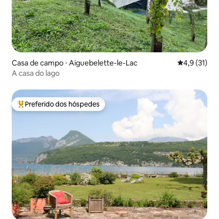
Casa de campo ⋅ Aiguebelette-le-Lac
4,9 de uma a
4,9 (31)
A casa do lago
Preferido dos hóspedes
Entre os melhores preferidos dos hóspedes