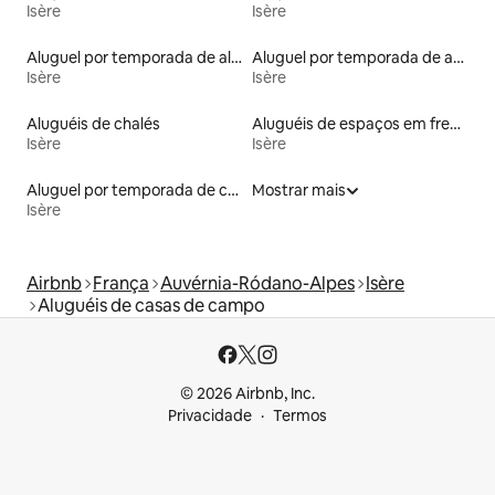
Isère
Isère
Aluguel por temporada de alojamentos ecológicos
Aluguel por temporada de apart-hotéis
Isère
Isère
Aluguéis de chalés
Aluguéis de espaços em frente à praia
Isère
Isère
Aluguel por temporada de casas de veraneio
Mostrar mais
Isère
Airbnb
França
Auvérnia-Ródano-Alpes
Isère
Aluguéis de casas de campo
© 2026 Airbnb, Inc.
Privacidade
Termos