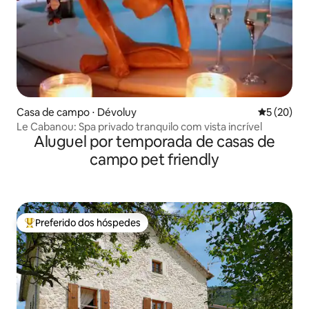
Casa de campo ⋅ Dévoluy
5 de uma a
5 (20)
Le Cabanou: Spa privado tranquilo com vista incrível
Aluguel por temporada de casas de
campo pet friendly
Preferido dos hóspedes
Entre os melhores preferidos dos hóspedes