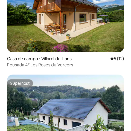
Casa de campo ⋅ Villard-de-Lans
5 de uma a
5 (12)
Pousada 4* Les Roses du Vercors
Superhost
Superhost