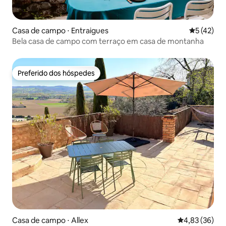
Casa de campo ⋅ Entraigues
5 de uma a
5 (42)
Bela casa de campo com terraço em casa de montanha
Preferido dos hóspedes
Preferido dos hóspedes
Casa de campo ⋅ Allex
4,83 de uma a
4,83 (36)