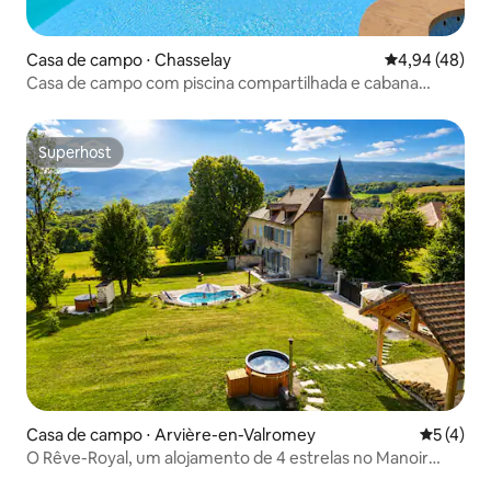
Casa de campo ⋅ Chasselay
4,94 de uma a
4,94 (48)
Casa de campo com piscina compartilhada e cabana
Wood Spa
Superhost
Superhost
Casa de campo ⋅ Arvière-en-Valromey
5 de uma 
5 (4)
O Rêve-Royal, um alojamento de 4 estrelas no Manoir
Colombier