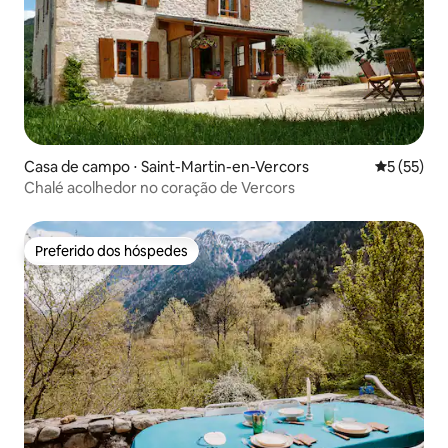
Casa de campo ⋅ Saint-Martin-en-Vercors
5 de uma a
5 (55)
Chalé acolhedor no coração de Vercors
Preferido dos hóspedes
Preferido dos hóspedes