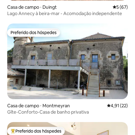
Casa de campo ⋅ Duingt
5 de uma a
5 (67)
Lago Annecy à beira-mar - Acomodação independente
Preferido dos hóspedes
Preferido dos hóspedes
Casa de campo ⋅ Montmeyran
4,91 de uma a
4,91 (22)
Gîte-Conforto-Casa de banho privativa
Preferido dos hóspedes
Entre os melhores preferidos dos hóspedes