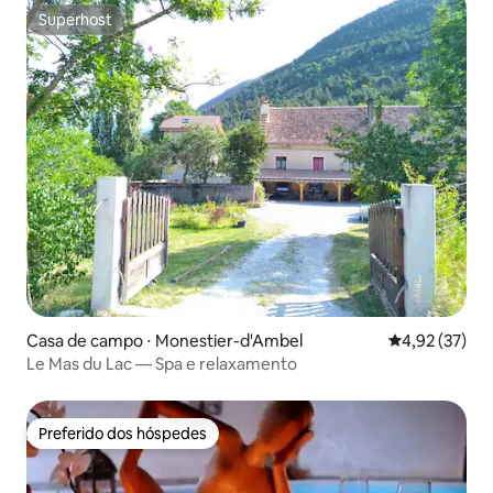
Superhost
Superhost
Casa de campo ⋅ Monestier-d'Ambel
4,92 de uma a
4,92 (37)
Le Mas du Lac — Spa e relaxamento
Preferido dos hóspedes
Preferido dos hóspedes