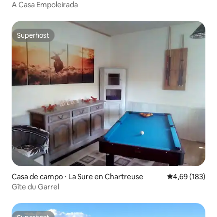
A Casa Empoleirada
Superhost
Superhost
Casa de campo ⋅ La Sure en Chartreuse
4,69 de uma av
4,69 (183)
Gîte du Garrel