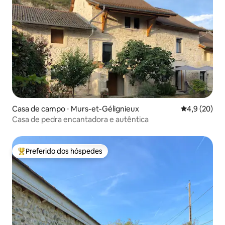
Casa de campo ⋅ Murs-et-Gélignieux
4,9 de uma a
4,9 (20)
Casa de pedra encantadora e autêntica
Preferido dos hóspedes
Entre os melhores preferidos dos hóspedes