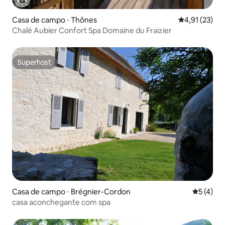
Casa de campo ⋅ Thônes
4,91 de uma a
4,91 (23)
Chalé Aubier Confort Spa Domaine du Fraizier
Superhost
Superhost
Casa de campo ⋅ Brégnier-Cordon
5 de uma 
5 (4)
casa aconchegante com spa