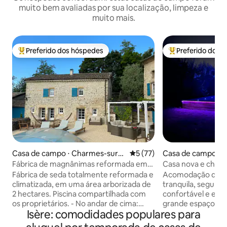
muito bem avaliadas por sua localização, limpeza e
muito mais.
Preferido dos hóspedes
Preferido dos 
Entre os melhores preferidos dos hóspedes
Entre os melhore
Casa de campo ⋅ Charmes-sur-R
5 de uma avaliação média de
5 (77)
Casa de campo ⋅ 
hône
Fábrica de magnânimas reformada em
Casa nova e char
uma área de 20.000 m2
equipada/piscina
Fábrica de seda totalmente reformada e
Acomodação de lu
climatizada, em uma área arborizada de
tranquila, segura
2 hectares. Piscina compartilhada com
confortável e eleg
os proprietários. - No andar de cima:
grande espaço ver
Isère: comodidades populares para
cozinha totalmente equipada quarto
cúpula gratuito, a
(cama de 160 cm) banheiro com
bicicletas gratuito