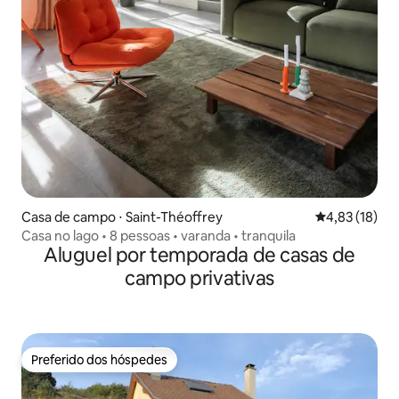
Casa de campo ⋅ Saint-Théoffrey
4,83 de uma a
4,83 (18)
Casa no lago • 8 pessoas • varanda • tranquila
Aluguel por temporada de casas de
campo privativas
Preferido dos hóspedes
Preferido dos hóspedes