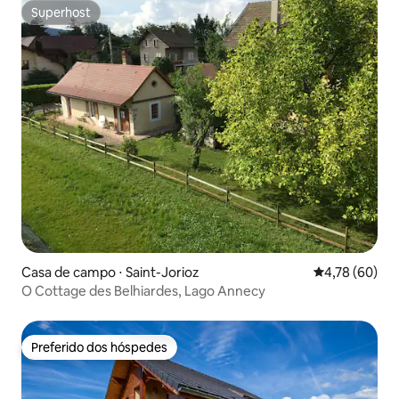
Superhost
Superhost
Casa de campo ⋅ Saint-Jorioz
4,78 de uma a
4,78 (60)
O Cottage des Belhiardes, Lago Annecy
Preferido dos hóspedes
Preferido dos hóspedes