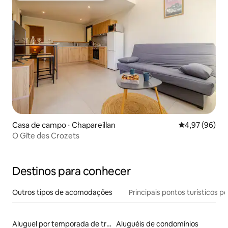
Casa de campo ⋅ Chapareillan
4,97 de uma a
4,97 (96)
O Gîte des Crozets
Destinos para conhecer
Outros tipos de acomodações
Principais pontos turísticos po
Aluguel por temporada de trailers
Aluguéis de condomínios