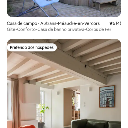
Casa de campo ⋅ Autrans-Méaudre-en-Vercors
5 de uma 
5 (4)
Gîte-Conforto-Casa de banho privativa-Corps de Fer
Preferido dos hóspedes
Preferido dos hóspedes