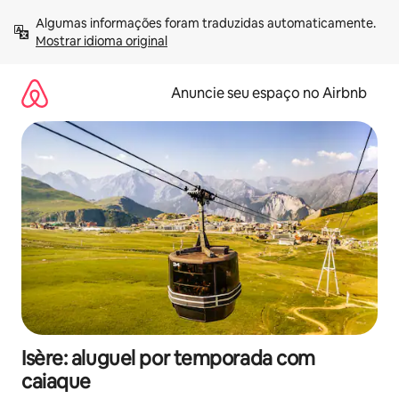
Pular
Algumas informações foram traduzidas automaticamente. 
para
Mostrar idioma original
o
conteúdo
Anuncie seu espaço no Airbnb
Isère: aluguel por temporada com
caiaque