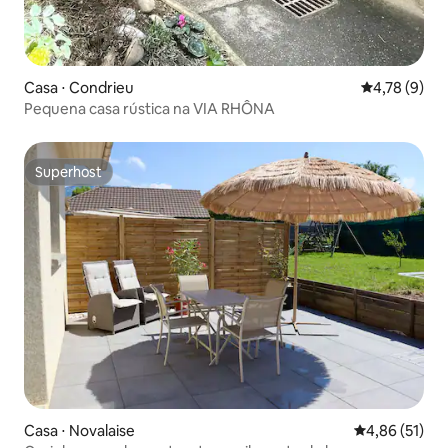
Casa ⋅ Condrieu
4,78 de uma 
4,78 (9)
Pequena casa rústica na VIA RHÔNA
Superhost
Superhost
Casa ⋅ Novalaise
4,86 de uma a
4,86 (51)