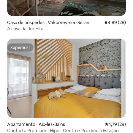
Casa de hóspedes ⋅ Valromey-sur-Séran
4,89 de uma a
4,89 (28)
A casa da floresta
Superhost
Superhost
Apartamento ⋅ Aix-les-Bains
4,79 de uma a
4,79 (29)
Conforto Premium • Hiper-Centro • Próximo à Estação