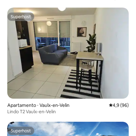
Superhost
Superhost
Apartamento ⋅ Vaulx-en-Velin
4,9 de uma a
4,9 (96)
Lindo T2 Vaulx-en-Velin
Superhost
Superhost