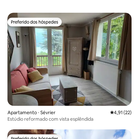
Preferido dos hóspedes
Preferido dos hóspedes
Apartamento ⋅ Sévrier
4,91 de uma a
4,91 (22)
Estúdio reformado com vista esplêndida
Preferido dos hóspedes