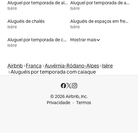
Aluguel por temporada de alojamentos ecológicos
Aluguel por temporada de apart-hotéis
Isère
Isère
Aluguéis de chalés
Aluguéis de espaços em frente à praia
Isère
Isère
Aluguel por temporada de casas de veraneio
Mostrar mais
Isère
Airbnb
França
Auvérnia-Ródano-Alpes
Isère
Aluguéis por temporada com caiaque
© 2026 Airbnb, Inc.
Privacidade
Termos