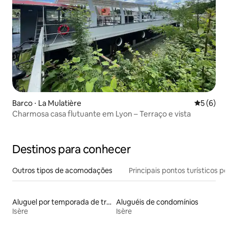
Barco ⋅ La Mulatière
5 de uma 
5 (6)
Charmosa casa flutuante em Lyon – Terraço e vista
Destinos para conhecer
Outros tipos de acomodações
Principais pontos turísticos po
Aluguel por temporada de trailers
Aluguéis de condomínios
Isère
Isère