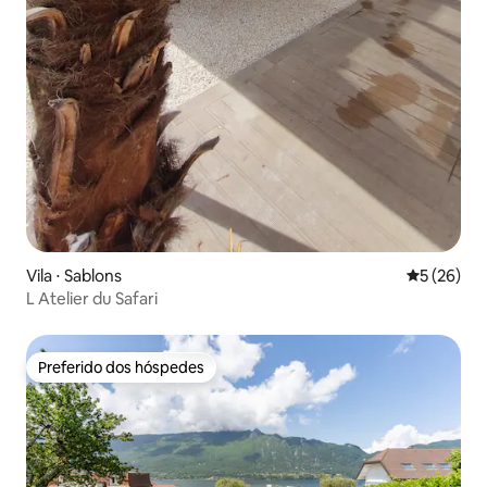
Vila ⋅ Sablons
5 de uma a
5 (26)
L Atelier du Safari
Preferido dos hóspedes
Preferido dos hóspedes