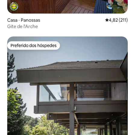
Casa ⋅ Panossas
4,82 de uma av
4,82 (211)
Gite de l'Arche
Preferido dos hóspedes
Preferido dos hóspedes