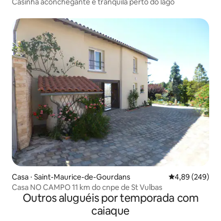
Casinha aconchegante e tranquila perto do lago
Casa ⋅ Saint-Maurice-de-Gourdans
4,89 de uma ava
4,89 (249)
Casa NO CAMPO 11 km do cnpe de St Vulbas
Outros aluguéis por temporada com
caiaque