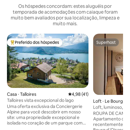
Os hóspedes concordam: estes aluguéis por
temporada de acomodações com caiaque foram
muito bem avaliados por sua localização, limpeza e
muito mais.
Preferido dos hóspedes
Superhost
Entre os melhores preferidos dos hóspedes
Superhost
Casa ⋅ Talloires
4,98 de uma avaliação média de
4,98 (41)
Talloires vista excepcional do lago
Loft ⋅ Le Bourg-d'
Uma oferta exclusiva da Conciergerie
Loft, luminoso, a
Alpine para você descobrir em nosso
pequena varanda
ROUPA DE CAMA 
site: uma propriedade excepcional e
Apartamento charm
isolada no coração de um parque com
recentemente ren
mais de 9.500 m² (2,35 acres). Este chalé
Bourg d 'Oisans, vi