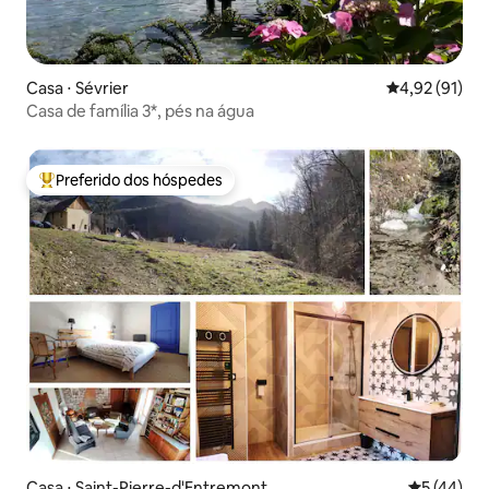
Casa ⋅ Sévrier
4,92 de uma a
4,92 (91)
Casa de família 3*, pés na água
Preferido dos hóspedes
Entre os melhores preferidos dos hóspedes
Casa ⋅ Saint-Pierre-d'Entremont
5 de uma a
5 (44)