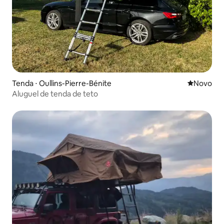
Tenda ⋅ Oullins-Pierre-Bénite
Novo lugar
Novo
Aluguel de tenda de teto