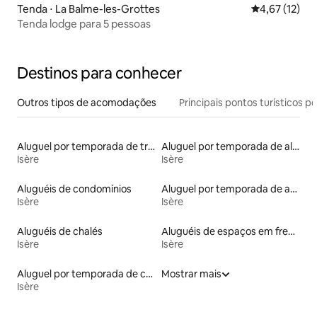
Tenda ⋅ La Balme-les-Grottes
4,67 de uma a
4,67 (12)
Tenda lodge para 5 pessoas
Destinos para conhecer
Outros tipos de acomodações
Principais pontos turísticos po
Aluguel por temporada de trailers
Aluguel por temporada de alojamentos ecológicos
Isère
Isère
Aluguéis de condomínios
Aluguel por temporada de apart-hotéis
Isère
Isère
Aluguéis de chalés
Aluguéis de espaços em frente à praia
Isère
Isère
Aluguel por temporada de casas de veraneio
Mostrar mais
Isère