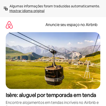
Pular
Algumas informações foram traduzidas automaticamente. 
para
Mostrar idioma original
o
conteúdo
Anuncie seu espaço no Airbnb
Isère: aluguel por temporada em tenda
Encontre alojamentos em tendas incríveis no Airbnb e