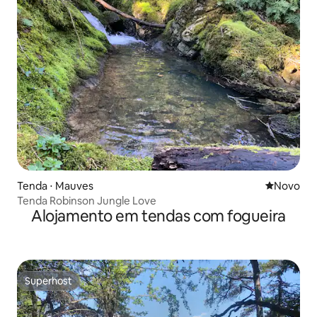
Tenda ⋅ Mauves
Novo lugar
Novo
Tenda Robinson Jungle Love
Alojamento em tendas com fogueira
Superhost
Superhost