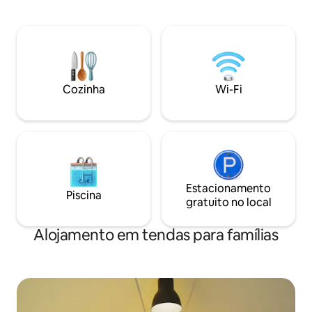
pé. Tanque de 30L. Chuveiro solar na
mobiliados, mesas,
piscina Cozinha com geladeira, pia e
espreguiçadeiras,
fogão a gás de 1 boca. Equipada com
banheiro com chuv
louça No andar de cima, você
sanitário, aqueci
encontrará uma confortável cama de
aberta e coberta 
140x190, com lençóis fornecidos Terraço
cozinhar, churras
com vista de 180° para a natureza, área
indução, geladeir
Cozinha
Wi-Fi
de jantar Piscina aquecida de 4,5 x 12 m,
mini piscina priva
chuveiro solar.
Estacionamento
Piscina
gratuito no local
Alojamento em tendas para famílias