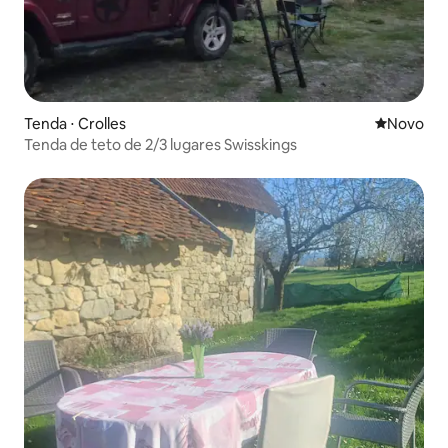
Tenda ⋅ Crolles
Novo lugar
Novo
Tenda de teto de 2/3 lugares Swisskings