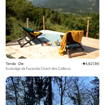
Tenda ⋅ Die
4,62 de uma a
4,62 (34)
Ecolodge da Fazenda Chant des Cailloux