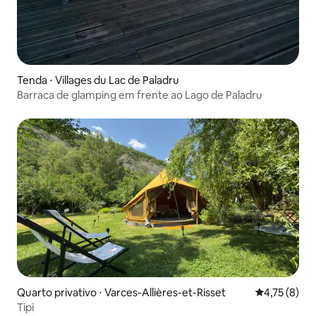
Tenda ⋅ Villages du Lac de Paladru
Barraca de glamping em frente ao Lago de Paladru
Quarto privativo ⋅ Varces-Allières-et-Risset
4,75 de uma 
4,75 (8)
Tipi