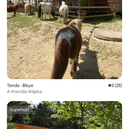
Tenda ⋅ Bloye
5 de uma a
5 (25)
A Imersão Atípica
Superhost
Superhost