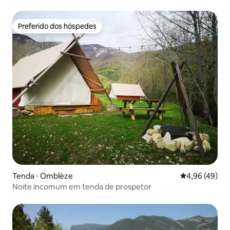
Preferido dos hóspedes
Preferido dos hóspedes
Tenda ⋅ Omblèze
4,96 de uma a
4,96 (49)
Noite incomum em tenda de prospetor