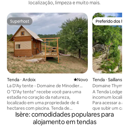
localização, limpeza e muito mais.
Superhost
Preferido dos hó
Superhost
Preferido dos hó
Tenda ⋅ Ardoix
Novo lugar para ficar
Novo
Tenda ⋅ Saillans
La D'Ay tente - Domaine de Minodier
Domaine Thym et 
(com piscina)
Lodge
O "D'Ay tente" recebe você para uma
A Tenda Lodge é
estadia no coração da natureza,
incomum localizad
localizado em uma propriedade de 4
Para acessar a a
hectares com piscina. Tenda de
que subir um cami
Isère: comodidades populares para
alojamento não conectada a serviços
vinte metros, o v
públicos: - Banheiros secos - Energia
embaixo. Neste es
alojamento em tendas
elétrica a bateria - Água por bomba de
você encontrará v