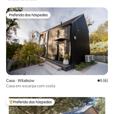
Preferido dos hóspedes
Preferido dos hóspedes
Casa ⋅ Witalisów
5 de uma 
5 (6)
Casa em escarpa com costa
Preferido dos hóspedes
Entre os melhores preferidos dos hóspedes