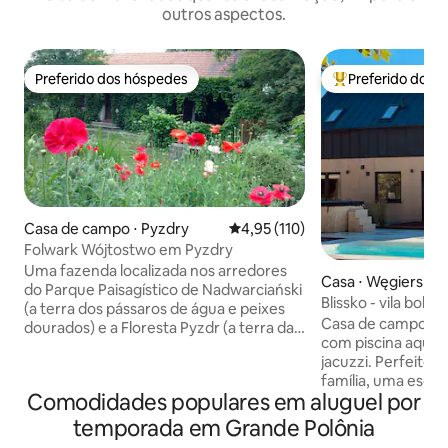
outros aspectos.
Preferido dos hóspedes
Preferido dos 
Preferido dos hóspedes
Entre os melhore
Casa de campo ⋅ Pyzdry
4,95 de uma avaliação média de 
4,95 (110)
Folwark Wójtostwo em Pyzdry
Uma fazenda localizada nos arredores
Casa ⋅ Węgierskie
do Parque Paisagístico de Nadwarciański
Blissko - vila boho
(a terra dos pássaros de água e peixes
jacuzzi
Casa de campo de
dourados) e a Floresta Pyzdr (a terra das
com piscina aqueci
"casas de ferro"). É da Idade Média e seu
jacuzzi. Perfeito 
nome: "o Wojtostwo" é histórico. Em
família, uma esca
1904, fazia parte do general. H.
Comodidades populares em aluguel por
um relaxamento r
Dąbrowskiego. A casa de hóspedes está
acomodar até 12 pe
localizada em um anexo junto a uma
temporada em Grande Polônia
espaçosa com jane
casa senhorial da virada do século