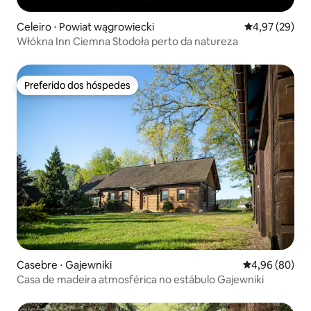
Celeiro ⋅ Powiat wągrowiecki
4,97 de uma a
4,97 (29)
Włókna Inn Ciemna Stodoła perto da natureza
Preferido dos hóspedes
Preferido dos hóspedes
Casebre ⋅ Gajewniki
4,96 de uma av
4,96 (80)
Casa de madeira atmosférica no estábulo Gajewniki