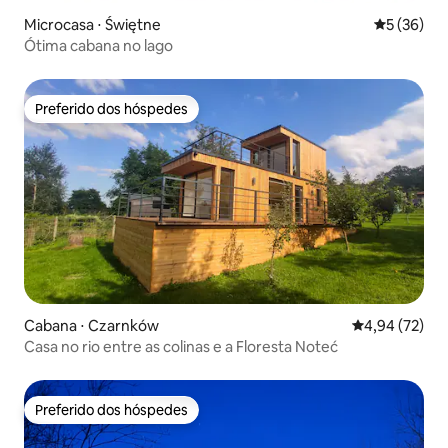
Microcasa ⋅ Świętne
5 de uma a
5 (36)
Ótima cabana no lago
Preferido dos hóspedes
Preferido dos hóspedes
Cabana ⋅ Czarnków
4,94 de uma a
4,94 (72)
Casa no rio entre as colinas e a Floresta Noteć
Preferido dos hóspedes
Preferido dos hóspedes