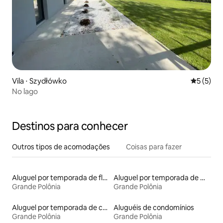
Vila ⋅ Szydłówko
5 de uma 
5 (5)
No lago
Destinos para conhecer
Outros tipos de acomodações
Coisas para fazer
Aluguel por temporada de flats
Aluguel por temporada de microcasas
Grande Polônia
Grande Polônia
Aluguel por temporada de casas de hóspedes
Aluguéis de condomínios
Grande Polônia
Grande Polônia