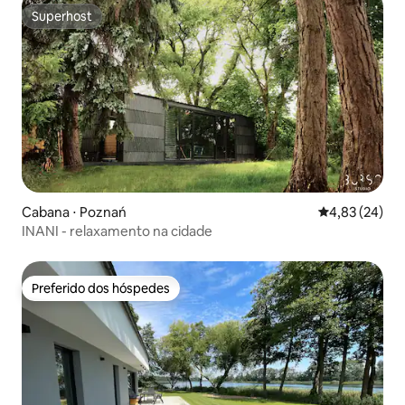
Superhost
Superhost
Cabana ⋅ Poznań
4,83 de uma a
4,83 (24)
INANI - relaxamento na cidade
Preferido dos hóspedes
Preferido dos hóspedes