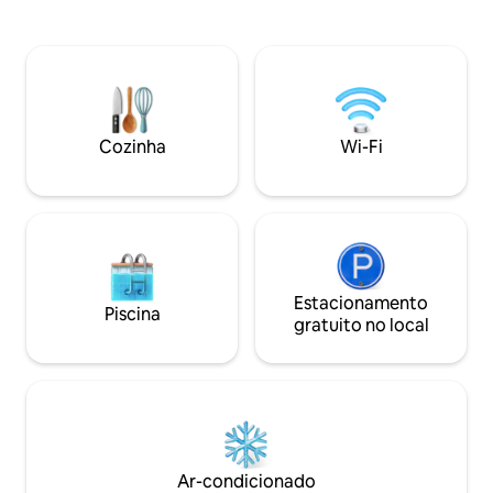
para a floresta, c
XVIII/XIX. Os anfitriões fornecem
grande, terraço, c
informações completas sobre a região.
jardim lindamente 
O embarque é possível. Estacionamento
concreto arquitet
gratuito. Animais de estimação são
premium criam um
permitidos por uma taxa de 50 zł por
Você pode relaxar,
noite/animal de estimação.
energias e passa
Cozinha
Wi-Fi
inesquecíveis cer
Estacionamento
Piscina
gratuito no local
Ar-condicionado