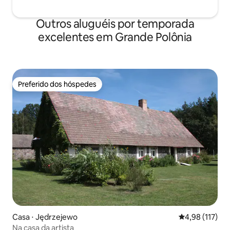
Outros aluguéis por temporada
excelentes em Grande Polônia
Preferido dos hóspedes
Preferido dos hóspedes
Casa ⋅ Jędrzejewo
4,98 de uma av
4,98 (117)
Na casa da artista