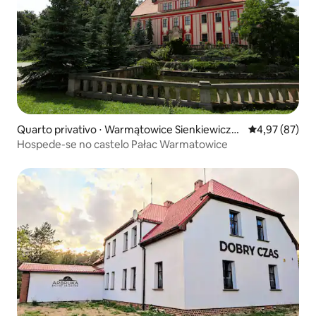
Quarto privativo ⋅ Warmątowice Sienkiewiczo
4,97 de uma a
4,97 (87)
wskie
Hospede-se no castelo Pałac Warmatowice