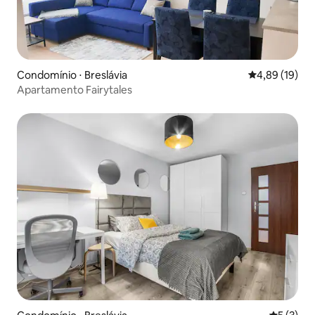
Condomínio ⋅ Breslávia
4,89 de uma a
4,89 (19)
Apartamento Fairytales