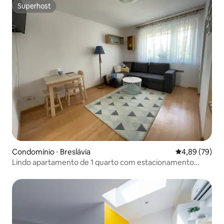
Superhost
Superhost
Condomínio ⋅ Breslávia
4,89 de uma a
4,89 (79)
Lindo apartamento de 1 quarto com estacionamento
gratuito