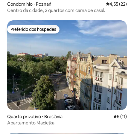
Condomínio ⋅ Poznań
4,55 de uma a
4,55 (22)
Centro da cidade, 2 quartos com cama de casal.
Preferido dos hóspedes
Preferido dos hóspedes
Quarto privativo ⋅ Breslávia
5 de uma a
5 (11)
Apartamento Maciejka