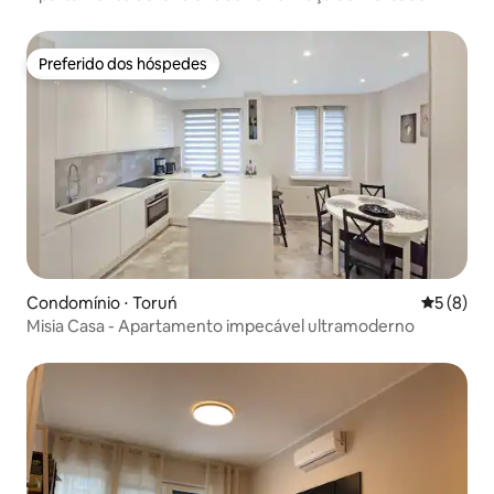
(Rynek)
Preferido dos hóspedes
Preferido dos hóspedes
Condomínio ⋅ Toruń
5 de uma 
5 (8)
Misia Casa - Apartamento impecável ultramoderno