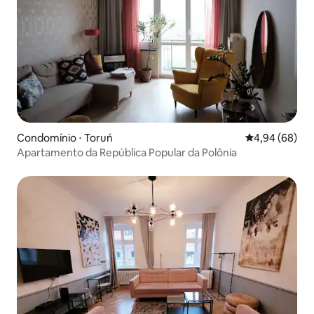
Condomínio ⋅ Toruń
4,94 de uma av
4,94 (68)
Apartamento da República Popular da Polônia