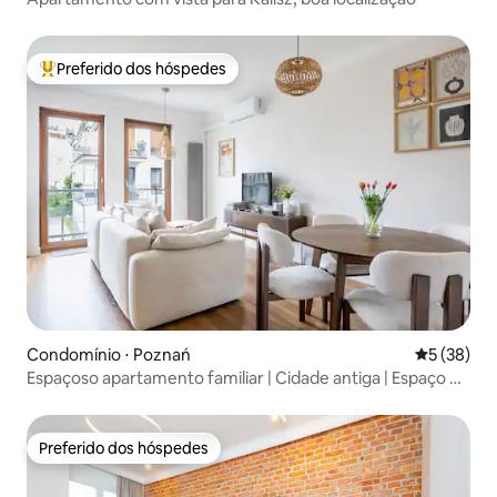
Preferido dos hóspedes
Entre os melhores preferidos dos hóspedes
Condomínio ⋅ Poznań
5 de uma a
5 (38)
Espaçoso apartamento familiar | Cidade antiga | Espaço de
trabalho + Varanda
Preferido dos hóspedes
Preferido dos hóspedes