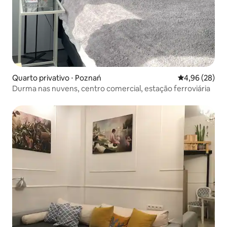
Quarto privativo ⋅ Poznań
4,96 de uma a
4,96 (28)
Durma nas nuvens, centro comercial, estação ferroviária