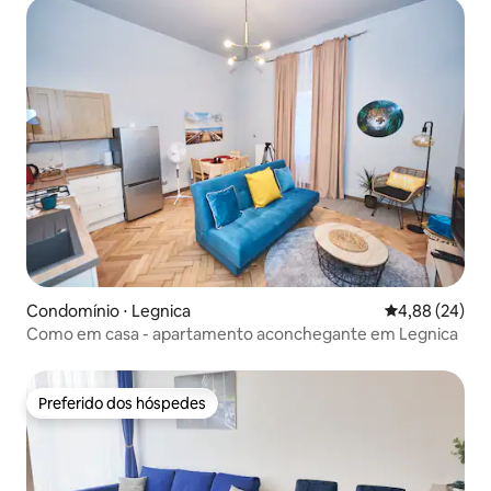
Condomínio ⋅ Legnica
4,88 de uma a
4,88 (24)
Como em casa - apartamento aconchegante em Legnica
Preferido dos hóspedes
Preferido dos hóspedes