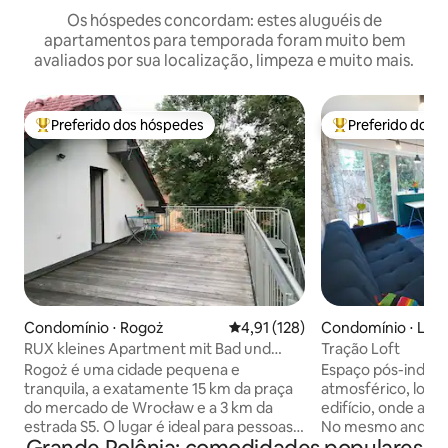
Os hóspedes concordam: estes aluguéis de
apartamentos para temporada foram muito bem
avaliados por sua localização, limpeza e muito mais.
Preferido dos hóspedes
Preferido dos 
Entre os melhores preferidos dos hóspedes
Entre os melhore
Condomínio ⋅ Rogoż
4,91 de uma avaliação média de 
4,91 (128)
Condomínio ⋅ Lub
RUX kleines Apartment mit Bad und
Tração Loft
Terrasse
Rogoż é uma cidade pequena e
Espaço pós-indus
tranquila, a exatamente 15 km da praça
atmosférico, local
do mercado de Wrocław e a 3 km da
edifício, onde ant
estrada S5. O lugar é ideal para pessoas
No mesmo andar, 
que apreciam o ambiente rural e
fotográfico, uma s