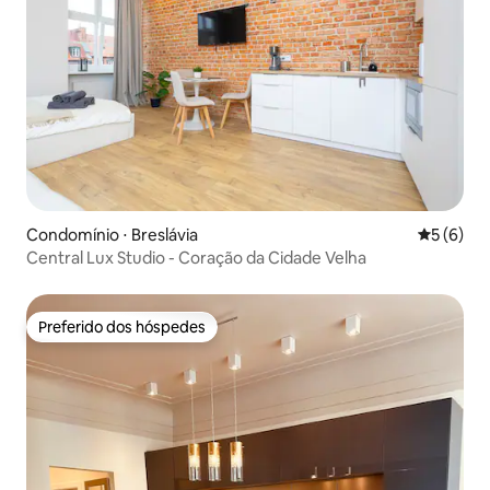
Condomínio ⋅ Breslávia
5 de uma 
5 (6)
Central Lux Studio - Coração da Cidade Velha
Preferido dos hóspedes
Preferido dos hóspedes