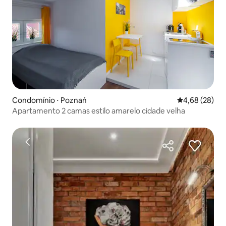
Condomínio ⋅ Poznań
4,68 de uma a
4,68 (28)
Apartamento 2 camas estilo amarelo cidade velha