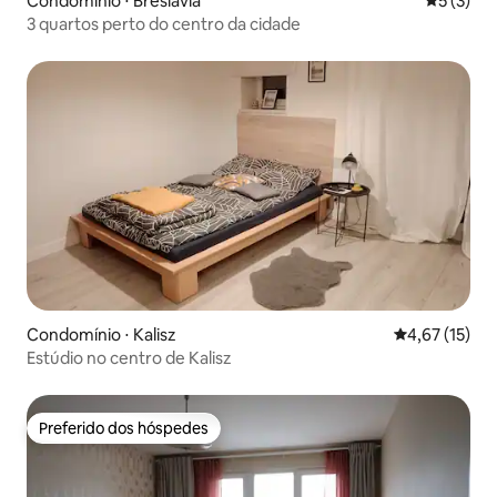
Condomínio ⋅ Breslávia
5 de uma 
5 (3)
3 quartos perto do centro da cidade
Condomínio ⋅ Kalisz
4,67 de uma a
4,67 (15)
Estúdio no centro de Kalisz
Preferido dos hóspedes
Preferido dos hóspedes