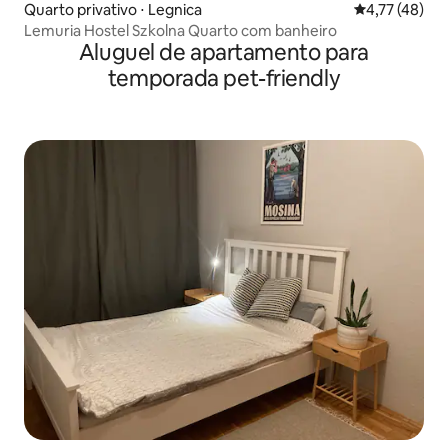
Quarto privativo ⋅ Legnica
4,77 de uma a
4,77 (48)
Lemuria Hostel Szkolna Quarto com banheiro
Aluguel de apartamento para
temporada pet-friendly