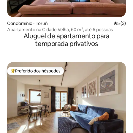
Condomínio ⋅ Toruń
5 de uma 
5 (3)
Apartamento na Cidade Velha, 60 m², até 6 pessoas
Aluguel de apartamento para
temporada privativos
Preferido dos hóspedes
Entre os melhores preferidos dos hóspedes