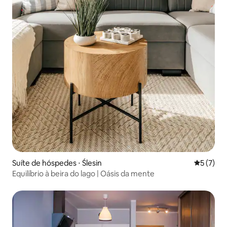
Suíte de hóspedes ⋅ Ślesin
5 de uma 
5 (7)
Equilíbrio à beira do lago | Oásis da mente