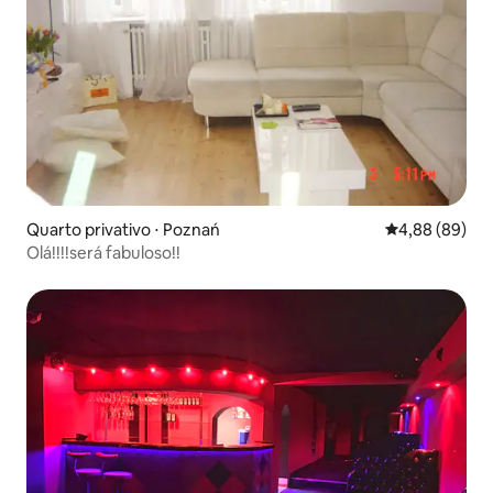
Quarto privativo ⋅ Poznań
4,88 de uma av
4,88 (89)
Olá!!!!será fabuloso!!