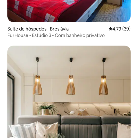
Suíte de hóspedes ⋅ Breslávia
4,79 de uma a
4,79 (39)
FurHouse - Estúdio 3 - Com banheiro privativo