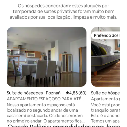
Os hóspedes concordam: estes aluguéis por
temporada de suítes privativas foram muito bem
avaliados por sua localização, limpeza e muito mais.
Preferido dos hó
Preferido dos hó
Suíte de hóspedes ⋅ Poznań
4,85 de uma avaliação média de
4,85 (60)
Suíte de hóspedes
APARTAMENTO ESPAÇOSO PARA ATÉ 8
Apartamento pert
PESSOAS
estacionamento (f
Nosso apartamento espaçoso está
Você está procur
localizado no segundo andar de uma
tranquilo para fic
casa semi destacada. Os donos moram
Este é o anúncio p
no primeiro andar. O apartamento fica
Temos um aparta
em uma área residencial de Winogrady,
(quarto com cozin