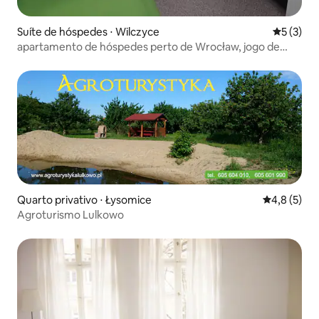
Suíte de hóspedes ⋅ Wilczyce
5 de uma 
5 (3)
apartamento de hóspedes perto de Wrocław, jogo de
campo
Quarto privativo ⋅ Łysomice
4,8 de uma 
4,8 (5)
Agroturismo Lulkowo