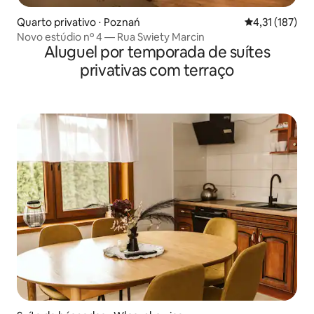
Quarto privativo ⋅ Poznań
4,31 de uma av
4,31 (187)
Novo estúdio nº 4 — Rua Swiety Marcin
Aluguel por temporada de suítes
privativas com terraço