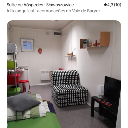
Suíte de hóspedes ⋅ Sławoszowice
4,3 de uma a
4,3 (10)
Idílio angelical - acomodações no Vale de Barycz