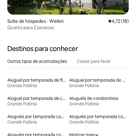
Suíte de hóspedes ⋅ Wieleń
4,72 de uma a
4,72 (18)
Quarto para 2 pessoas
Destinos para conhecer
Outros tipos de acomodações
Coisas para fazer
Aluguel por temporada de flats
Aluguel por temporada de microcasas
Grande Polônia
Grande Polônia
Aluguel por temporada de casas de hóspedes
Aluguéis de condomínios
Grande Polônia
Grande Polônia
Aluguéis por temporada com acesso ao lago
Aluguéis por temporada com cama de altura acessível
Grande Polônia
Grande Polônia
Aluguéis por temporada com café da manhã
Mostrar mais