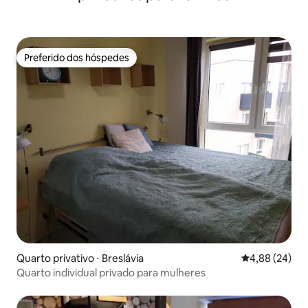
uma boa estadia em Poznan!
Preferido dos hóspedes
Preferido dos hóspedes
Quarto privativo ⋅ Breslávia
4,88 de uma a
4,88 (24)
Quarto individual privado para mulheres