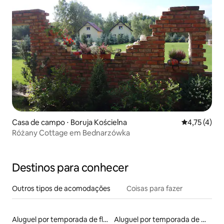
Casa de campo ⋅ Boruja Kościelna
4,75 de uma 
4,75 (4)
Różany Cottage em Bednarzówka
Destinos para conhecer
Outros tipos de acomodações
Coisas para fazer
Aluguel por temporada de flats
Aluguel por temporada de microcasas