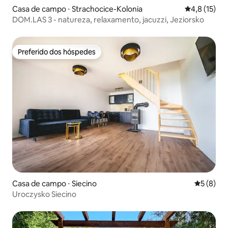
Casa de campo ⋅ Strachocice-Kolonia
4,8 de uma a
4,8 (15)
DOM.LAS 3 - natureza, relaxamento, jacuzzi, Jeziorsko
Preferido dos hóspedes
Preferido dos hóspedes
Casa de campo ⋅ Siecino
5 de uma 
5 (8)
Uroczysko Siecino