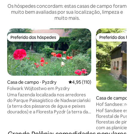
Os hóspedes concordam: estas casas de campo foram
muito bem avaliadas por sua localização, limpeza e
muito mais.
Preferido dos hóspedes
Preferido dos hó
Preferido dos hóspedes
Preferido dos hó
Casa de campo ⋅ Pyzdry
4,95 de uma avaliação média de 
4,95 (110)
Folwark Wójtostwo em Pyzdry
Uma fazenda localizada nos arredores
Casa de campo ⋅ 
do Parque Paisagístico de Nadwarciański
dzki
Hof Sandsee: rel
(a terra dos pássaros de água e peixes
Hof Sandsee está l
dourados) e a Floresta Pyzdr (a terra das
florestal de Puszc
"casas de ferro"). É da Idade Média e seu
florestas de pinhe
nome: "o Wojtostwo" é histórico. Em
com as planícies 
1904, fazia parte do general. H.
e as colinas ondu