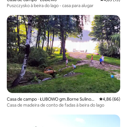
Puszczysko à beira do lago - casa para alugar
Casa de campo ⋅ ŁUBOWO gm.Borne Sulinow
4,86 de uma av
4,86 (66)
o
Casa de madeira de conto de fadas à beira do lago