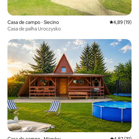
Casa de campo ⋅ Siecino
4,89 de uma a
4,89 (19)
Casa de palha Uroczysko
Casa de campo ⋅ Mianów
4,87 de uma a
4,87 (31)