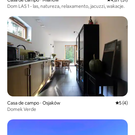
Dom LAS 1 - las, natureza, relaxamento, jacuzzi, wakacje.
Casa de campo ⋅ Osjaków
5 de uma 
5 (4)
Domek Verde