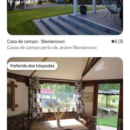
Casa de campo ⋅ Sławianowo
5 de uma 
5 (3)
Casas de campo perto de Jesion Sławianowo
Preferido dos hóspedes
Preferido dos hóspedes