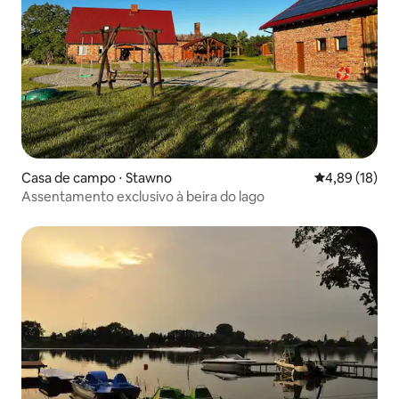
Casa de campo ⋅ Stawno
4,89 de uma a
4,89 (18)
Assentamento exclusivo à beira do lago