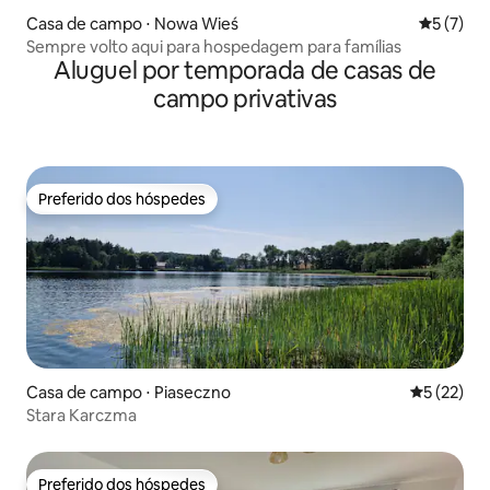
Casa de campo ⋅ Nowa Wieś
5 de uma 
5 (7)
Sempre volto aqui para hospedagem para famílias
Aluguel por temporada de casas de
campo privativas
Preferido dos hóspedes
Preferido dos hóspedes
Casa de campo ⋅ Piaseczno
5 de uma a
5 (22)
Stara Karczma
Preferido dos hóspedes