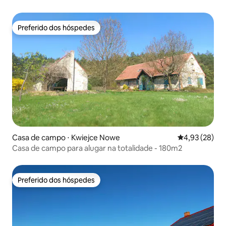
prados e florestas
Preferido dos hóspedes
Preferido dos hóspedes
Casa de campo ⋅ Kwiejce Nowe
4,93 de uma a
4,93 (28)
Casa de campo para alugar na totalidade - 180m2
Preferido dos hóspedes
Preferido dos hóspedes