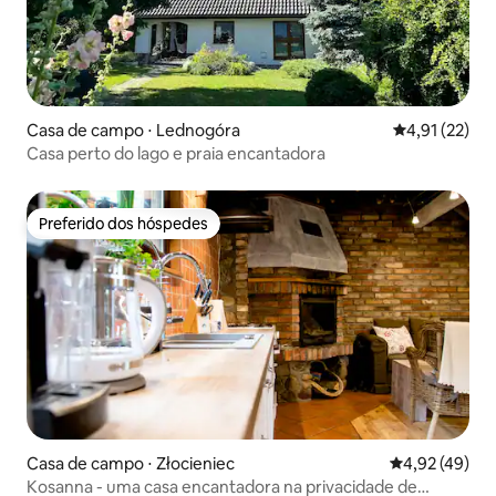
Casa de campo ⋅ Lednogóra
4,91 de uma a
4,91 (22)
Casa perto do lago e praia encantadora
Preferido dos hóspedes
Preferido dos hóspedes
Casa de campo ⋅ Złocieniec
4,92 de uma a
4,92 (49)
Kosanna - uma casa encantadora na privacidade de