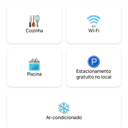
o Monte Żar, ela oferece algo que está
cozinha americana
se tornando cada vez mais difícil de
uma geladeira, um
experimentar: silêncio, espaço e
estoque de grãos 
verdadeira tranquilidade. As manhãs
itens. Há coberta
aqui começam com a luz que entra pelas
as noites frias.
grandes janelas e a vista da névoa
Cozinha
Wi-Fi
pairando sobre os prados. As noites —
com o pôr do sol e o silêncio absoluto.
Estacionamento
Piscina
gratuito no local
Ar-condicionado