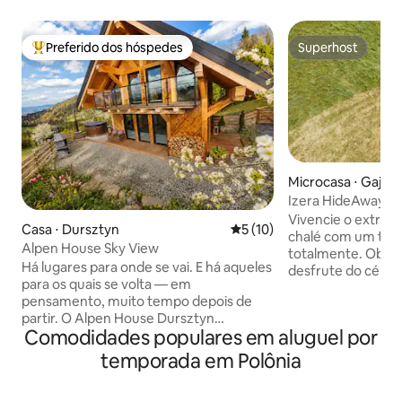
Preferido dos hóspedes
Superhost
Entre os melhores preferidos dos hóspedes
Superhost
Microcasa ⋅ Gajów
Izera HideAway | 
Experiência única
Vivencie o extrao
Casa ⋅ Dursztyn
5 de uma avaliação média de
5 (10)
chalé com um telh
Alpen House Sky View
totalmente. Observ
Há lugares para onde se vai. E há aqueles
desfrute do céu az
para os quais se volta — em
Deitado em uma c
pensamento, muito tempo depois de
o teto aberto, vo
partir. O Alpen House Dursztyn
que valerão a pen
Comodidades populares em aluguel por
pertence à segunda categoria.
tempo. Os Izera HideAway são chalés
Localizada em um lugar isolado, cercada
pequenos e afasta
temporada em Polônia
por florestas e pastagens, com uma
eletricidade e ág
vista aberta para as montanhas Pieniny e
em um chuveiro abe