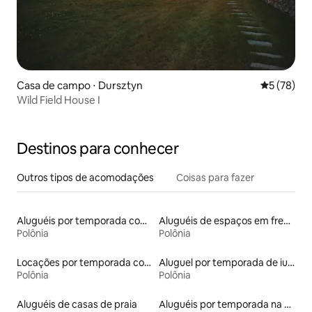
Casa de campo ⋅ Dursztyn
5 de uma a
5 (78)
Wild Field House I
Destinos para conhecer
Outros tipos de acomodações
Coisas para fazer
Aluguéis por temporada com banheira de hidromassagem
Aluguéis de espaços em frente à praia
Polônia
Polônia
Locações por temporada com piscina
Aluguel por temporada de iurtas
Polônia
Polônia
Aluguéis de casas de praia
Aluguéis por temporada na orla