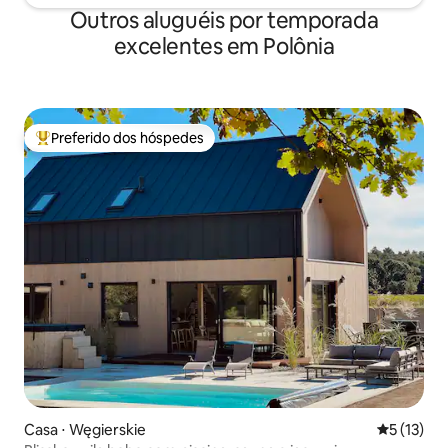
Outros aluguéis por temporada
excelentes em Polônia
Preferido dos hóspedes
Entre os melhores preferidos dos hóspedes
Casa ⋅ Węgierskie
5 de uma a
5 (13)