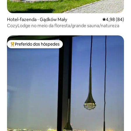
Hotel-fazenda ⋅ Gądków Mały
4,98 de uma av
4,98 (84)
CozyLodge no meio da floresta/grande sauna/natureza
Preferido dos hóspedes
Entre os melhores preferidos dos hóspedes