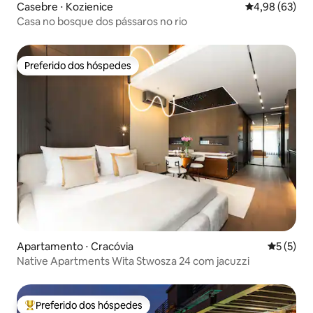
Casebre ⋅ Kozienice
4,98 de uma a
4,98 (63)
Casa no bosque dos pássaros no rio
Preferido dos hóspedes
Preferido dos hóspedes
Apartamento ⋅ Cracóvia
5 de uma 
5 (5)
Native Apartments Wita Stwosza 24 com jacuzzi
Preferido dos hóspedes
Entre os melhores preferidos dos hóspedes