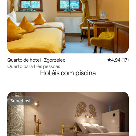
Quarto de hotel ⋅ Zgorzelec
4,94 de uma a
4,94 (17)
Quarto para três pessoas
Hotéis com piscina
Superhost
Superhost