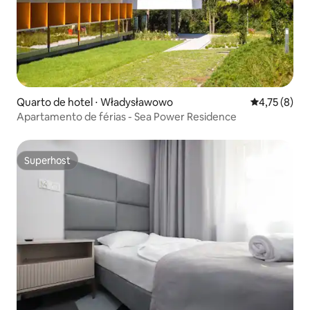
Quarto de hotel ⋅ Władysławowo
4,75 de uma 
4,75 (8)
Apartamento de férias - Sea Power Residence
Superhost
Superhost