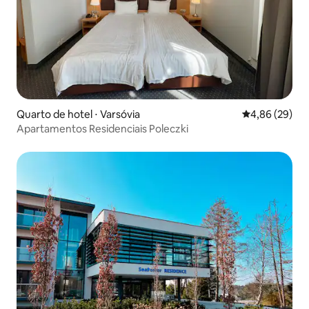
Quarto de hotel ⋅ Varsóvia
4,86 de uma a
4,86 (29)
Apartamentos Residenciais Poleczki