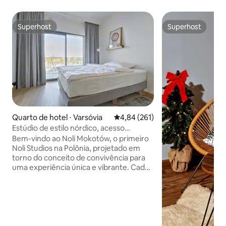
Superhost
Superhost
Superhost
Superhost
Quarto de hotel ⋅ Varsóvia
4,84 de uma avaliação média de 
4,84 (261)
Estúdio de estilo nórdico, acesso
gratuito à academia
Bem-vindo ao Noli Mokotów, o primeiro
Noli Studios na Polônia, projetado em
torno do conceito de convivência para
uma experiência única e vibrante. Cada
unidade inclui uma cama de casal,
travesseiros, uma mesa, cadeiras e
utensílios de cozinha essenciais,
incluindo uma máquina de lavar louça,
bem como utensílios de cozinha e jantar.
Toalhas, secador de cabelo, roupas de