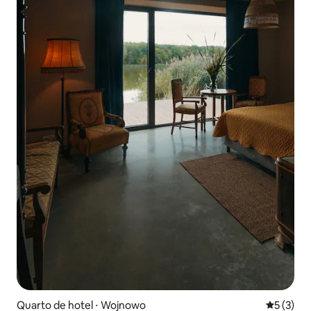
Quarto de hotel ⋅ Wojnowo
5 de uma 
5 (3)