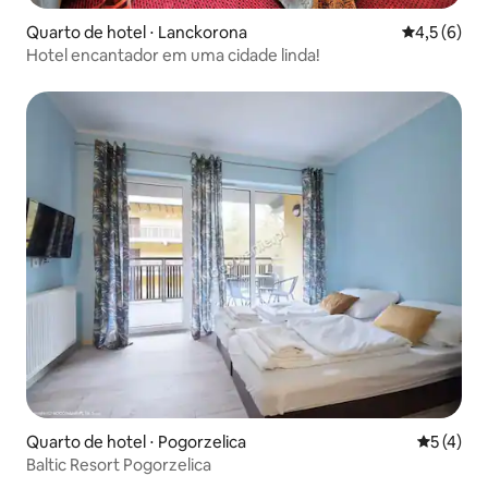
Quarto de hotel ⋅ Lanckorona
4,5 de uma 
4,5 (6)
Hotel encantador em uma cidade linda!
Quarto de hotel ⋅ Pogorzelica
5 de uma 
5 (4)
Baltic Resort Pogorzelica