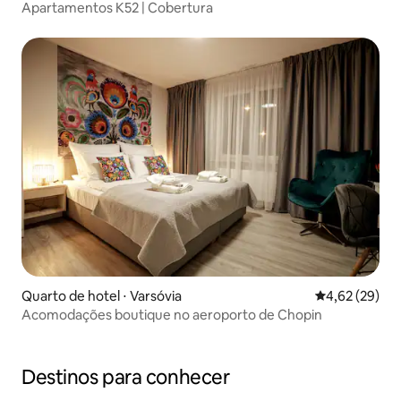
Apartamentos K52 | Cobertura
Quarto de hotel ⋅ Varsóvia
4,62 de uma a
4,62 (29)
Acomodações boutique no aeroporto de Chopin
Destinos para conhecer