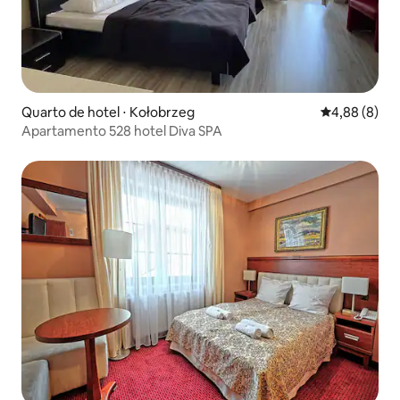
Quarto de hotel ⋅ Kołobrzeg
4,88 de uma 
4,88 (8)
Apartamento 528 hotel Diva SPA