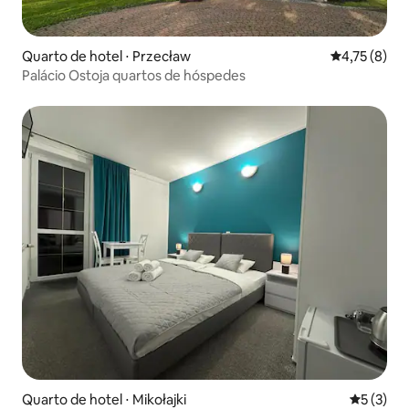
Quarto de hotel ⋅ Przecław
4,75 de uma 
4,75 (8)
Palácio Ostoja quartos de hóspedes
Quarto de hotel ⋅ Mikołajki
5 de uma 
5 (3)