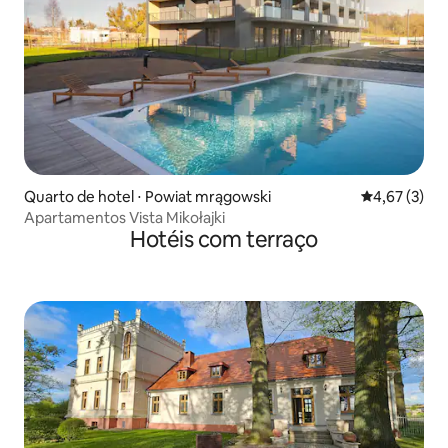
Quarto de hotel ⋅ Powiat mrągowski
4,67 de uma 
4,67 (3)
Apartamentos Vista Mikołajki
Hotéis com terraço