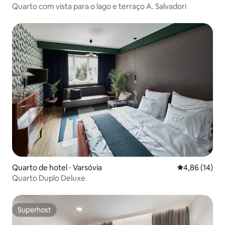
Quarto com vista para o lago e terraço A. Salvadori
Quarto de hotel ⋅ Varsóvia
4,86 de uma a
4,86 (14)
Quarto Duplo Deluxe
Superhost
Superhost