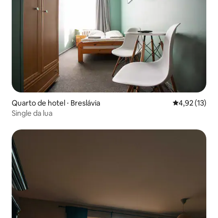
Quarto de hotel ⋅ Breslávia
4,92 de uma a
4,92 (13)
Single da lua