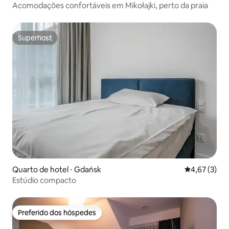
Acomodações confortáveis em Mikołajki, perto da praia
Superhost
Superhost
Quarto de hotel ⋅ Gdańsk
4,67 de uma 
4,67 (3)
Estúdio compacto
Preferido dos hóspedes
Preferido dos hóspedes