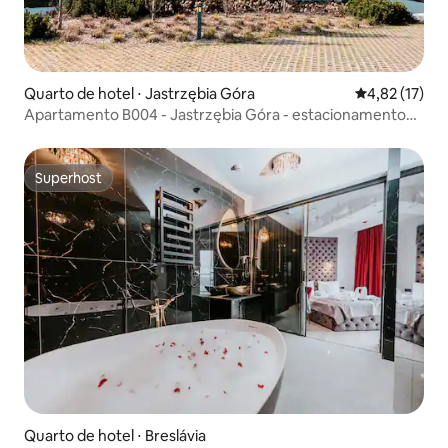
Quarto de hotel ⋅ Jastrzębia Góra
4,82 de uma a
4,82 (17)
Apartamento B004 - Jastrzębia Góra - estacionamento
gratuito
Superhost
Superhost
Quarto de hotel ⋅ Breslávia