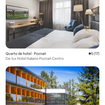
Quarto de hotel ⋅ Poznań
5 de uma a
5 (17)
De-lux Hotel Italiano Poznań Centro