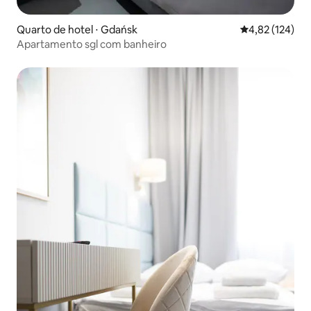
Quarto de hotel ⋅ Gdańsk
4,82 de uma av
4,82 (124)
Apartamento sgl com banheiro