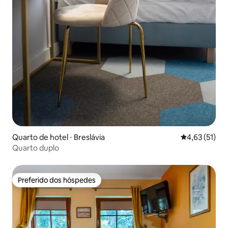
Quarto de hotel ⋅ Breslávia
4,63 de uma a
4,63 (51)
Quarto duplo
Preferido dos hóspedes
Preferido dos hóspedes