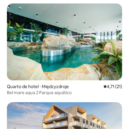
Quarto de hotel ⋅ Międzyzdroje
4,71 de uma a
4,71 (21)
Bel mare aqua 2 Parque aquático