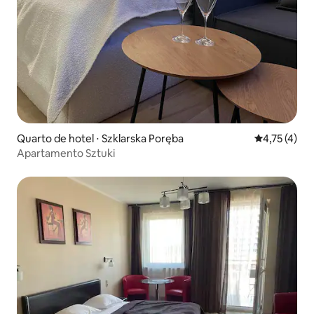
Quarto de hotel ⋅ Szklarska Poręba
4,75 de uma 
4,75 (4)
Apartamento Sztuki