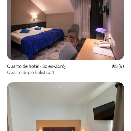
Quarto de hotel ⋅ Solec-Zdrój
5 de uma 
5 (9)
Quarto duplo holístico 1