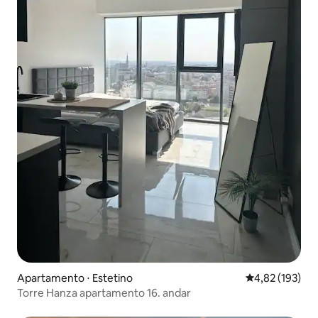
Apartamento ⋅ Estetino
4,82 de uma av
4,82 (193)
Torre Hanza apartamento 16. andar