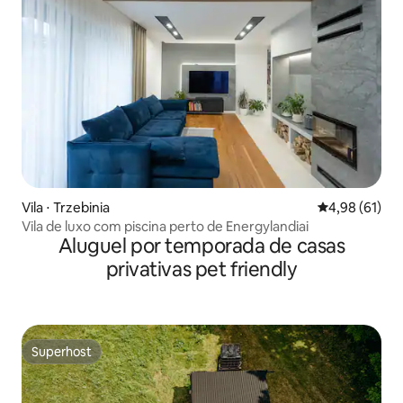
Vila ⋅ Trzebinia
4,98 de uma a
4,98 (61)
Vila de luxo com piscina perto de Energylandiai
Aluguel por temporada de casas
privativas pet friendly
Superhost
Superhost