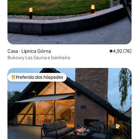
Casa ⋅ Lipnica Górna
4,92 de uma a
4,92 (76)
Bukowy Las Sauna e banheira
Preferido dos hóspedes
Entre os melhores preferidos dos hóspedes