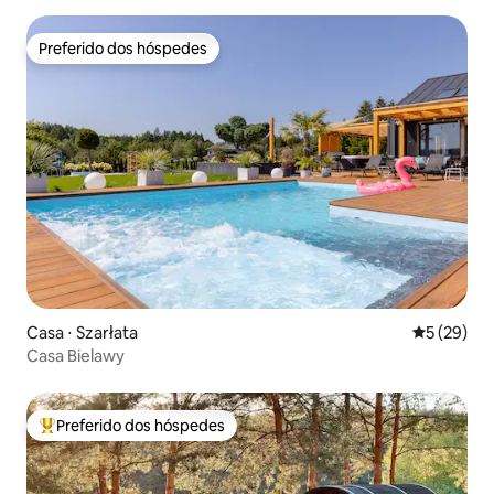
Preferido dos hóspedes
Preferido dos hóspedes
Casa ⋅ Szarłata
5 de uma a
5 (29)
Casa Bielawy
Preferido dos hóspedes
Entre os melhores preferidos dos hóspedes