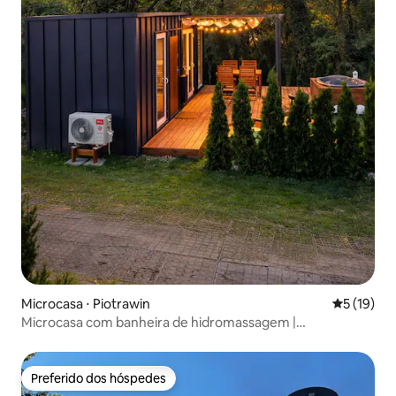
Microcasa ⋅ Piotrawin
5 de uma a
5 (19)
Microcasa com banheira de hidromassagem |
Relaxamento às margens do rio Vístula
Preferido dos hóspedes
Preferido dos hóspedes