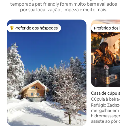
temporada pet friendly foram muito bem avaliados
por sua localização, limpeza e muito mais.
Preferido dos hóspedes
Preferido dos hó
Entre os melhores preferidos dos hóspedes
Preferido dos hó
Casa de cúpula ⋅ 
Cúpula à beira-ma
hidromassagem pri
Refúgio Zacisze Wapnic
sol
mergulhar em sua
hidromassagem pr
assiste ao pôr do s
Nossa cúpula glam