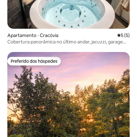
Apartamento ⋅ Cracóvia
5 de uma 
5 (5)
Cobertura panorâmica no último andar, jacuzzi, garagem,
ar-condicionado
Preferido dos hóspedes
Preferido dos hóspedes