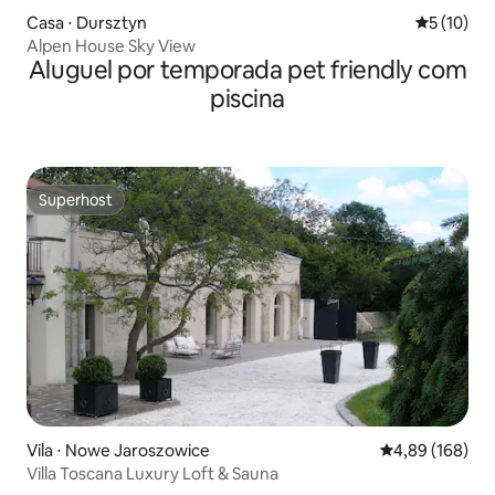
Casa ⋅ Dursztyn
5 de uma a
5 (10)
Alpen House Sky View
Aluguel por temporada pet friendly com
piscina
Superhost
Superhost
Vila ⋅ Nowe Jaroszowice
4,89 de uma av
4,89 (168)
Villa Toscana Luxury Loft & Sauna