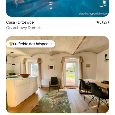
Casa ⋅ Drzewce
5 de uma a
5 (27)
Orzechowy Domek
Preferido dos hóspedes
Entre os melhores preferidos dos hóspedes