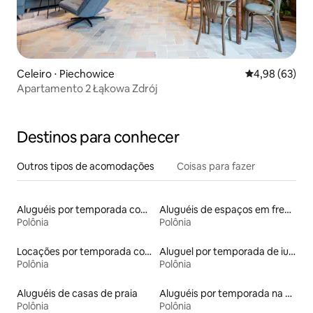
Celeiro ⋅ Piechowice
4,98 de uma a
4,98 (63)
Apartamento 2 Łąkowa Zdrój
Destinos para conhecer
Outros tipos de acomodações
Coisas para fazer
Aluguéis por temporada com banheira de hidromassagem
Aluguéis de espaços em frente à praia
Polônia
Polônia
Locações por temporada com piscina
Aluguel por temporada de iurtas
Polônia
Polônia
Aluguéis de casas de praia
Aluguéis por temporada na orla
Polônia
Polônia