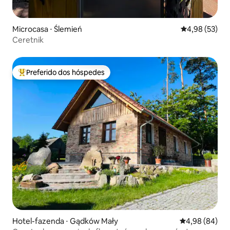
Microcasa ⋅ Ślemień
4,98 de uma a
4,98 (53)
Ceretnik
Preferido dos hóspedes
Entre os melhores preferidos dos hóspedes
Hotel-fazenda ⋅ Gądków Mały
4,98 de uma av
4,98 (84)