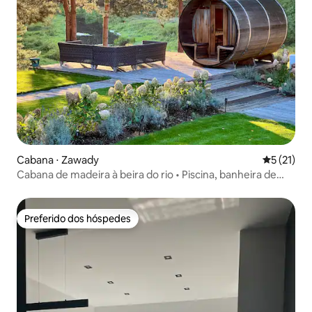
Cabana ⋅ Zawady
5 de uma a
5 (21)
Cabana de madeira à beira do rio • Piscina, banheira de
hidromassagem, sauna
Preferido dos hóspedes
Preferido dos hóspedes