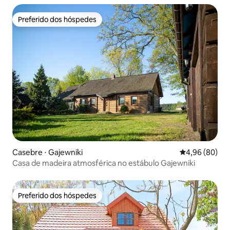
Preferido dos hóspedes
Preferido dos hóspedes
Casebre ⋅ Gajewniki
4,96 de uma av
4,96 (80)
Casa de madeira atmosférica no estábulo Gajewniki
Preferido dos hóspedes
Preferido dos hóspedes