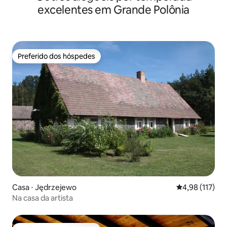
excelentes em Grande Polônia
Preferido dos hóspedes
Preferido dos hóspedes
Casa ⋅ Jędrzejewo
4,98 de uma av
4,98 (117)
Na casa da artista