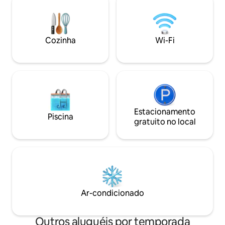
XVIII/XIX. Os anfitriões fornecem
florestas e campo
informações completas sobre a região.
passeios de bicicleta. À beira do r
O embarque é possível. Estacionamento
pescadores podem 
gratuito. Animais de estimação são
pescando belos es
Cozinha
Wi-Fi
permitidos por uma taxa de 50 zł por
que gostam de ág
noite/animal de estimação.
esportes aquático
Estacionamento
Piscina
gratuito no local
Ar-condicionado
Outros aluguéis por temporada