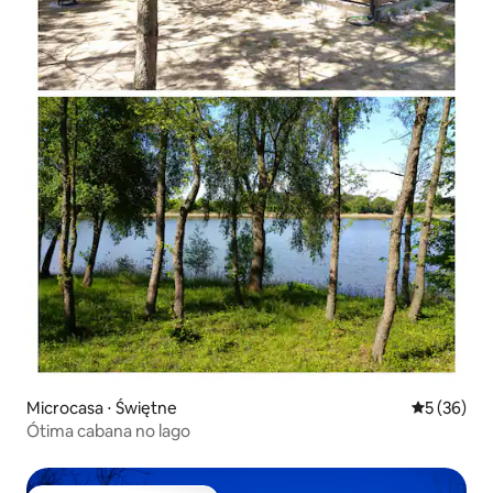
Microcasa ⋅ Świętne
5 de uma a
5 (36)
Ótima cabana no lago