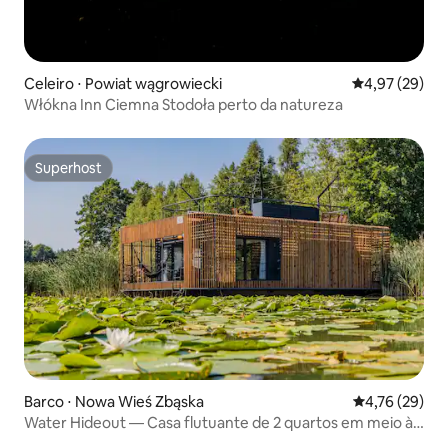
Celeiro ⋅ Powiat wągrowiecki
4,97 de uma a
4,97 (29)
Włókna Inn Ciemna Stodoła perto da natureza
Superhost
Superhost
Barco ⋅ Nowa Wieś Zbąska
4,76 de uma a
4,76 (29)
Water Hideout — Casa flutuante de 2 quartos em meio à
natureza