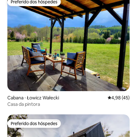
Preferido dos hóspedes
Preferido dos hóspedes
Cabana ⋅ Łowicz Wałecki
4,98 de uma a
4,98 (45)
Casa da pintora
Preferido dos hóspedes
Preferido dos hóspedes