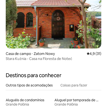
Casa de campo ⋅ Zatom Nowy
4,9 de uma a
4,9 (31)
Stara Kuźnia - Casa na Floresta de Noteć
Destinos para conhecer
Outros tipos de acomodações
Coisas para fazer
Aluguéis de condomínios
Aluguel por temporada de microcasas
Grande Polônia
Grande Polônia