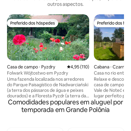
outros aspectos.
Preferido dos hóspedes
Preferido dos hó
Preferido dos hóspedes
Preferido dos hó
Casa de campo ⋅ Pyzdry
4,95 de uma avaliação média de 
4,95 (110)
Cabana ⋅ Czarnk
Folwark Wójtostwo em Pyzdry
Casa no rio entre a
Noteć
Uma fazenda localizada nos arredores
Relaxe e descontr
do Parque Paisagístico de Nadwarciański
casa de campo loca
(a terra dos pássaros de água e peixes
Vale de Noteć e na
dourados) e a Floresta Pyzdr (a terra das
lugar perfeito par
Comodidades populares em aluguel por
"casas de ferro"). É da Idade Média e seu
agitação de uma c
nome: "o Wojtostwo" é histórico. Em
por um rio de flore
temporada em Grande Polônia
1904, fazia parte do general. H.
morena. A casa é 
Dąbrowskiego. A casa de hóspedes está
que querem admirar
localizada em um anexo junto a uma
sons dos pássaros.
casa senhorial da virada do século
ideal para caminha