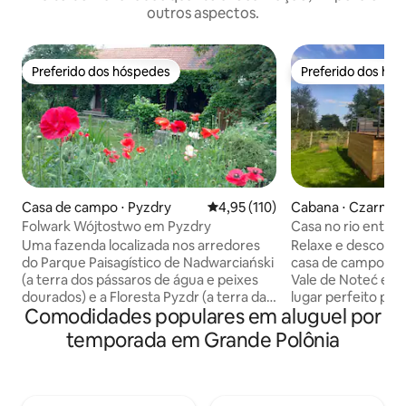
outros aspectos.
Preferido dos hóspedes
Preferido dos hó
Preferido dos hóspedes
Preferido dos hó
Casa de campo ⋅ Pyzdry
4,95 de uma avaliação média de 
4,95 (110)
Cabana ⋅ Czarnk
Folwark Wójtostwo em Pyzdry
Casa no rio entre a
Noteć
Uma fazenda localizada nos arredores
Relaxe e descontr
do Parque Paisagístico de Nadwarciański
casa de campo loca
(a terra dos pássaros de água e peixes
Vale de Noteć e na
dourados) e a Floresta Pyzdr (a terra das
lugar perfeito par
Comodidades populares em aluguel por
"casas de ferro"). É da Idade Média e seu
agitação de uma c
nome: "o Wojtostwo" é histórico. Em
por um rio de flore
temporada em Grande Polônia
1904, fazia parte do general. H.
morena. A casa é 
Dąbrowskiego. A casa de hóspedes está
que querem admirar
localizada em um anexo junto a uma
sons dos pássaros.
casa senhorial da virada do século
ideal para caminha