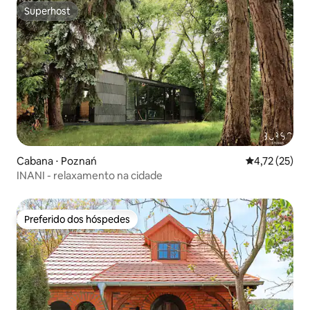
Superhost
Superhost
Cabana ⋅ Poznań
4,72 de uma a
4,72 (25)
INANI - relaxamento na cidade
Preferido dos hóspedes
Preferido dos hóspedes