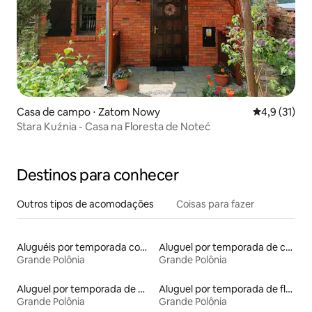
Casa de campo ⋅ Zatom Nowy
4,9 de uma a
4,9 (31)
Stara Kuźnia - Casa na Floresta de Noteć
Destinos para conhecer
Outros tipos de acomodações
Coisas para fazer
Aluguéis por temporada com acesso ao lago
Aluguel por temporada de casas de hóspedes
Grande Polônia
Grande Polônia
Aluguel por temporada de microcasas
Aluguel por temporada de flats
Grande Polônia
Grande Polônia