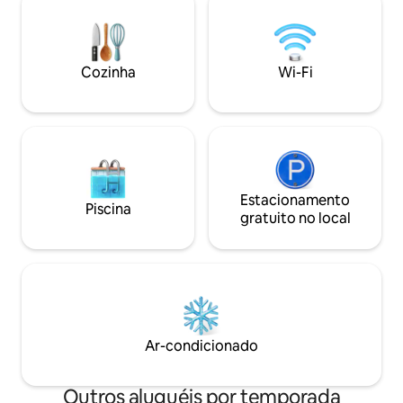
XVIII/XIX. Os anfitriões fornecem
florestas e campo
informações completas sobre a região.
passeios de bicicleta. À beira do r
O embarque é possível. Estacionamento
pescadores podem 
gratuito. Animais de estimação são
pescando belos es
Cozinha
Wi-Fi
permitidos por uma taxa de 50 zł por
que gostam de ág
noite/animal de estimação.
esportes aquático
Estacionamento
Piscina
gratuito no local
Ar-condicionado
Outros aluguéis por temporada