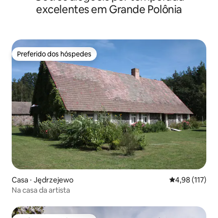
excelentes em Grande Polônia
Preferido dos hóspedes
Preferido dos hóspedes
Casa ⋅ Jędrzejewo
4,98 de uma av
4,98 (117)
Na casa da artista