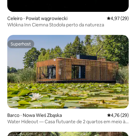
Celeiro ⋅ Powiat wągrowiecki
4,97 de uma a
4,97 (29)
Włókna Inn Ciemna Stodoła perto da natureza
Superhost
Superhost
Barco ⋅ Nowa Wieś Zbąska
4,76 de uma a
4,76 (29)
Water Hideout — Casa flutuante de 2 quartos em meio à
natureza