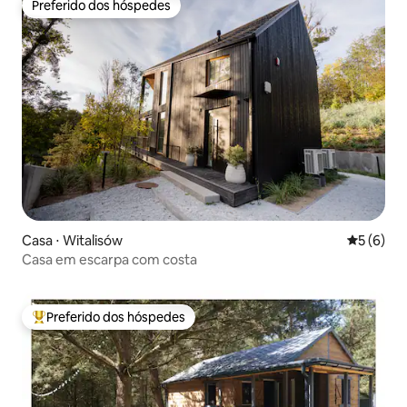
Preferido dos hóspedes
Preferido dos hóspedes
Casa ⋅ Witalisów
5 de uma 
5 (6)
Casa em escarpa com costa
Preferido dos hóspedes
Entre os melhores preferidos dos hóspedes