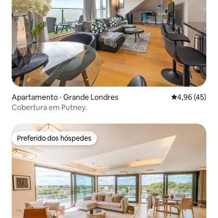
Apartamento ⋅ Grande Londres
4,96 de uma a
4,96 (45)
Cobertura em Putney.
Preferido dos hóspedes
Preferido dos hóspedes