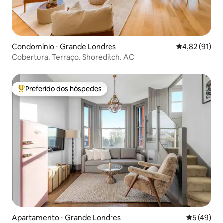
Condomínio ⋅ Grande Londres
4,82 de uma a
4,82 (91)
Cobertura. Terraço. Shoreditch. AC
Preferido dos hóspedes
Entre os melhores preferidos dos hóspedes
Apartamento ⋅ Grande Londres
5 de uma a
5 (49)