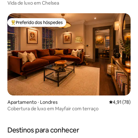
Vida de luxo em Chelsea
Preferido dos hóspedes
Entre os melhores preferidos dos hóspedes
Apartamento ⋅ Londres
4,91 de uma a
4,91 (78)
Cobertura de luxo em Mayfair com terraço
Destinos para conhecer