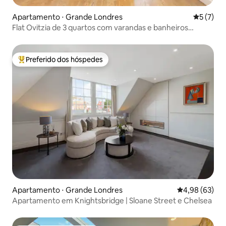
Apartamento ⋅ Grande Londres
5 de uma 
5 (7)
Flat Ovitzia de 3 quartos com varandas e banheiros
privativos
Preferido dos hóspedes
Entre os melhores preferidos dos hóspedes
Apartamento ⋅ Grande Londres
4,98 de uma a
4,98 (63)
Apartamento em Knightsbridge | Sloane Street e Chelsea