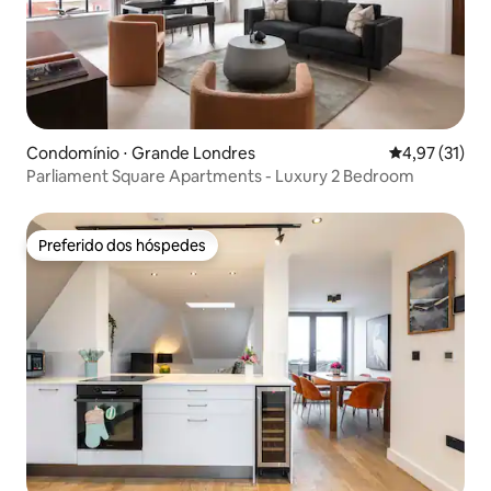
Condomínio ⋅ Grande Londres
4,97 de uma a
4,97 (31)
Parliament Square Apartments - Luxury 2 Bedroom
Preferido dos hóspedes
Preferido dos hóspedes