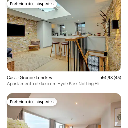
Preferido dos hóspedes
Preferido dos hóspedes
Casa ⋅ Grande Londres
4,98 de uma a
4,98 (45)
Apartamento de luxo em Hyde Park Notting Hill
Preferido dos hóspedes
Preferido dos hóspedes