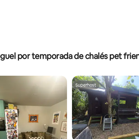
hidromassagem a lenha
guel por temporada de chalés pet frie
Superhost
Superhost