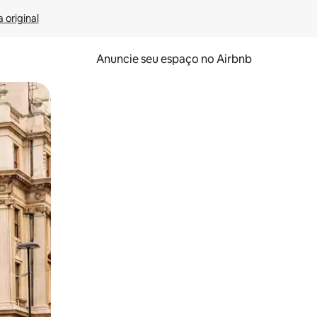
 original
Anuncie seu espaço no Airbnb
 deslizando o dedo na tela.