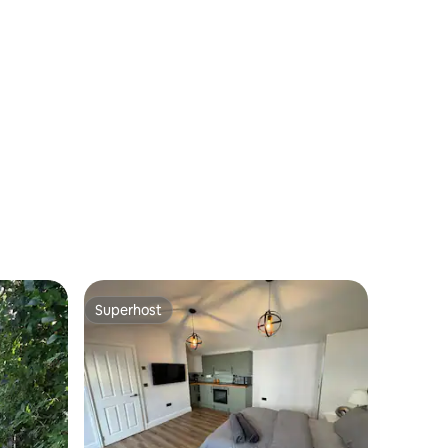
ções
Superhost
Superhost