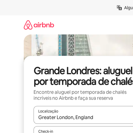
Pular
Algu
para
o
conteúdo
Grande Londres: aluguel
por temporada de chalé
Encontre aluguel por temporada de chalés
incríveis no Airbnb e faça sua reserva
Localização
Quando os resultados estiverem disponíveis, expl
Check-in