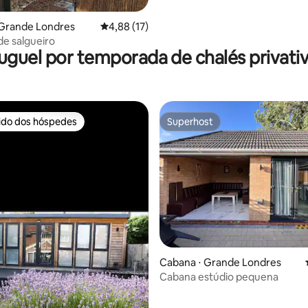
média de 5, 86 avaliações
 Grande Londres
4,88 de uma avaliação média de 5, 17 avalia
4,88 (17)
de salgueiro
uguel por temporada de chalés privati
rido dos hóspedes
Superhost
 melhores preferidos dos hóspedes
Superhost
 média de 5, 7 avaliações
Cabana ⋅ Grande Londres
Cabana estúdio pequena