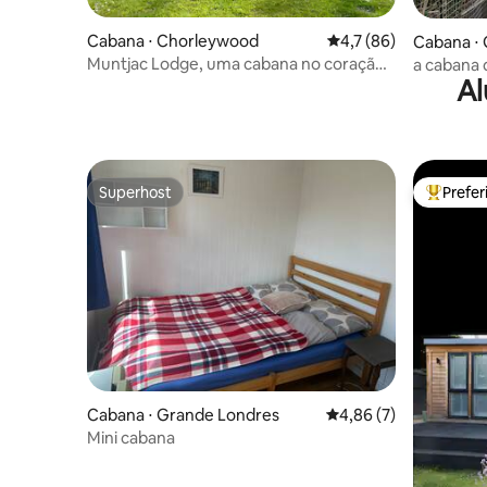
Cabana ⋅ Chorleywood
4,7 de uma avaliação 
4,7 (86)
Cabana ⋅
Muntjac Lodge, uma cabana no coração
a cabana 
Al
de Chorleywood
Superhost
Prefe
Superhost
Entre os
Cabana ⋅ Grande Londres
4,86 de uma avaliação
4,86 (7)
Mini cabana