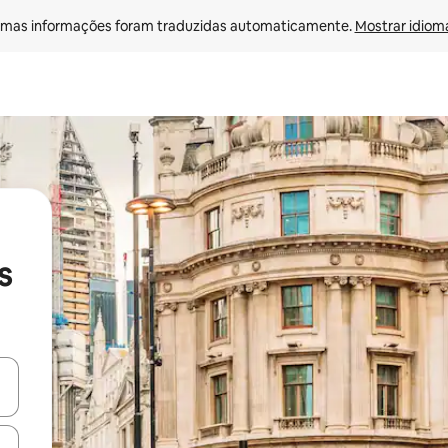
mas informações foram traduzidas automaticamente. 
Mostrar idioma
s
ore-os usando as seta para cima e para baixo do teclado ou tocando e