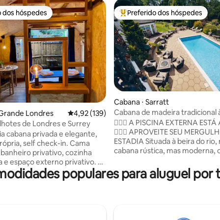
o dos hóspedes
Preferido dos hóspedes
o dos hóspedes
Entre os melhores preferidos d
édia de 5, 227 avaliações
Cabana ⋅ Sarratt
Cabana de madeira tradicional 
 Grande Londres
4,92 de uma avaliação média de 5, 139 avalia
4,92 (139)
rio
🏊‍♂️✨ A PISCINA EXTERNA ESTÁ
ilhotes de Londres e Surrey
🏊‍♀️🌞 APROVEITE SEU MERGUL
ia cabana privada e elegante,
ESTADIA Situada à beira do rio, nossa
rópria, self check-in. Cama
cabana rústica, mas moderna, 
 banheiro privativo, cozinha
paisagens deslumbrantes em t
 e espaço externo privativo. 8
direções. Acorde com um amb
modidades populares para aluguel por 
 pé de 2 estações no centro de
cênico e vistas tranquilas que
Waterloo 25 minutos,
instantaneamente o desaceler
 15 minutos). Boas ligações
Cuidadosamente projetada par
pton Court, Kingston upon
conforto, a cabana combina c
aminhadas e aldeias de Surrey.
aconchegante com toques mo
7 Bus (SL7) direto de e para o