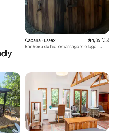
Cabana ⋅ Essex
4,89 de uma avaliação
4,89 (35)
Banheira de hidromassagem e lago |
ndly
Cabana de carvalho aconchegante