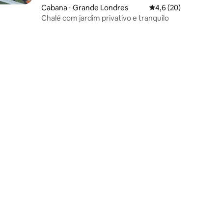
Cabana ⋅ Grande Londres
4,6 de uma avaliação
4,6 (20)
Chalé com jardim privativo e tranquilo