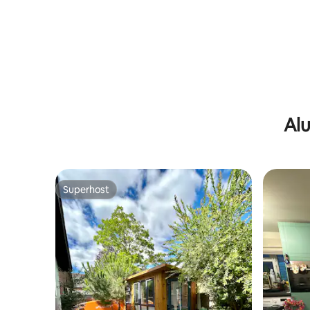
banheira de hidromassagem
Alu
Superhost
Superhost