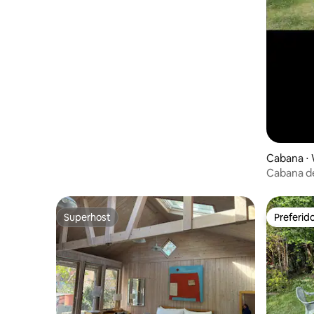
Cabana ⋅
Cabana de
Superhost
Preferid
Superhost
Preferid