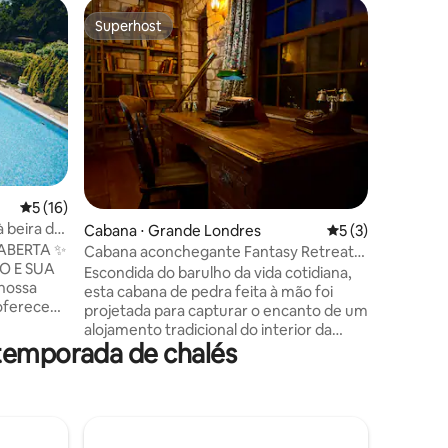
Cabana ⋅
Superhost
Prefe
os hóspedes
Superhost
Entre o
Cabana n
centro d
A Woodla
aconcheg
cozinha 
Londres, 
floresta
privado. 
adequado
atenção 
5 de uma avaliação média de 5, 16 avaliações
5 (16)
depois d
à beira do
ções
Cabana ⋅ Grande Londres
5 de uma avaliaçã
5 (3)
INDEPEN
 ABERTA ✨
pelos co
Cabana aconchegante Fantasy Retreat
HO E SUA
a cabana 
com lareira e cinema
Escondida do barulho da vida cotidiana,
mas com f
esta cabana de pedra feita à mão foi
oferece
da terra 
projetada para capturar o encanto de um
odas as
Dalston &
alojamento tradicional do interior da
iente
temporada de chalés
Inglaterra. Cada detalhe foi
cuidadosamente escolhido — desde as
am.
vigas de madeira recuperadas e as
a o
paredes de pedra quentes até os móveis
harme
antigos, os livros vintage, a lareira
dernos
crepitante e a iluminação suave Perfeito