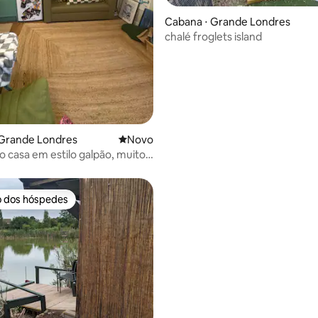
Cabana ⋅ Grande Londres
chalé froglets island
ar
 Grande Londres
Novo lugar para ficar
Novo
 casa em estilo galpão, muito
alé, em Peckham
o dos hóspedes
o dos hóspedes