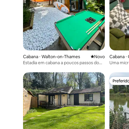
Cabana ⋅ Walton-on-Thames
Novo lugar para fic
Novo
Cabana ⋅
Estadia em cabana a poucos passos do
Uma micro
rio (uso de SUP)
estilo ch
Preferid
Preferid