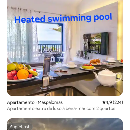
Apartamento ⋅ Maspalomas
4,9 de uma av
4,9 (224)
Apartamento extra de luxo à beira-mar com 2 quartos
Superhost
Superhost