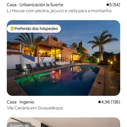
Casa ⋅ Urbanización la Suerte
5 de uma a
5 (54)
LJ House com piscina, jacuzzi e vista para a montanha
Preferido dos hóspedes
Entre os melhores preferidos dos hóspedes
Casa ⋅ Ingenio
4,96 de uma av
4,96 (136)
Vila Canária em Guayadeque
Superhost