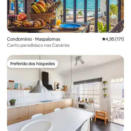
Condomínio ⋅ Maspalomas
4,95 de uma av
4,95 (171)
Canto paradisíaco nas Canárias
Preferido dos hóspedes
Preferido dos hóspedes