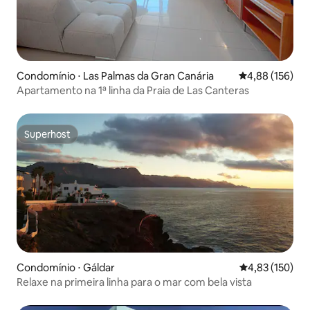
Condomínio ⋅ Las Palmas da Gran Canária
4,88 de uma av
4,88 (156)
Apartamento na 1ª linha da Praia de Las Canteras
Superhost
Superhost
Condomínio ⋅ Gáldar
4,83 de uma av
4,83 (150)
Relaxe na primeira linha para o mar com bela vista