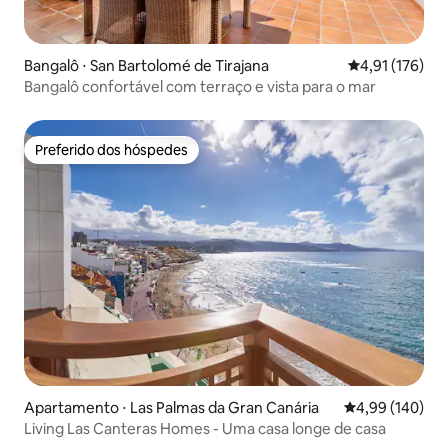
Bangalô ⋅ San Bartolomé de Tirajana
4,91 de uma av
4,91 (176)
Bangalô confortável com terraço e vista para o mar
Preferido dos hóspedes
Preferido dos hóspedes
Apartamento ⋅ Las Palmas da Gran Canária
4,99 de uma av
4,99 (140)
Living Las Canteras Homes - Uma casa longe de casa