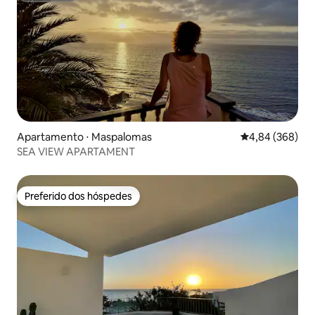
Apartamento ⋅ Maspalomas
4,84 de uma ava
4,84 (368)
SEA VIEW APARTAMENT
Preferido dos hóspedes
Preferido dos hóspedes