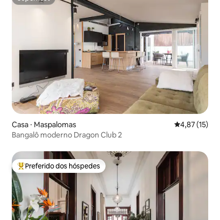
Superhost
Casa ⋅ Maspalomas
4,87 de uma a
4,87 (15)
Bangalô moderno Dragon Club 2
Preferido dos hóspedes
Entre os melhores preferidos dos hóspedes