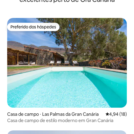
Preferido dos hóspedes
Preferido dos hóspedes
Casa de campo ⋅ Las Palmas da Gran Canária
4,94 de uma a
4,94 (18)
Casa de campo de estilo moderno em Gran Canária