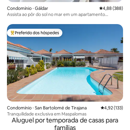
Condomínio ⋅ Gáldar
4,88 de uma ava
4,88 (388)
Assista ao pôr do sol no mar em um apartamento
encantador
Preferido dos hóspedes
Entre os melhores preferidos dos hóspedes
Condomínio ⋅ San Bartolomé de Tirajana
4,92 de uma av
4,92 (133)
Tranquilidade exclusiva em Maspalomas
Aluguel por temporada de casas para
famílias