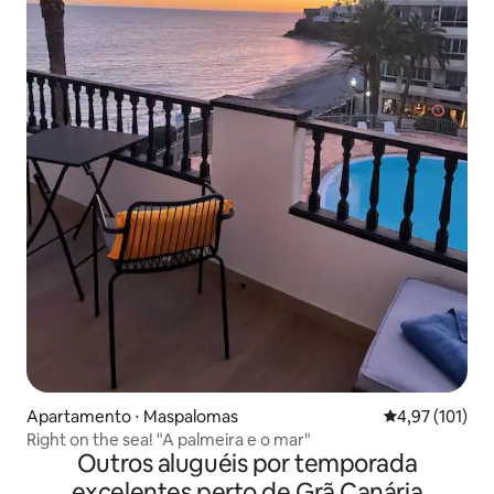
Apartamento ⋅ Maspalomas
4,97 de uma av
4,97 (101)
Right on the sea! "A palmeira e o mar"
Outros aluguéis por temporada
excelentes perto de Grã Canária