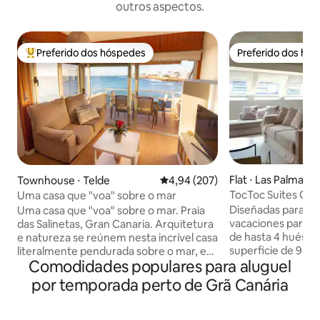
outros aspectos.
Preferido dos hóspedes
Preferido dos hó
Entre os melhores preferidos dos hóspedes
Preferido dos hó
Flat ⋅ Las Palmas 
Townhouse ⋅ Telde
4,94 de uma avaliação média de 
4,94 (207)
nária
TocToc Suites Olo
Uma casa que "voa" sobre o mar
de 2 quartos...
Diseñadas para of
Uma casa que "voa" sobre o mar. Praia
vacaciones para r
das Salinetas, Gran Canaria. Arquitetura
de hasta 4 huéspe
e natureza se reúnem nesta incrível casa
superficie de 94m
literalmente pendurada sobre o mar, em
Comodidades populares para aluguel
dormitorios con c
uma localização privilegiada na costa
cama doble y con
leste de Gran Canaria. O edifício "voa"
por temporada perto de Grã Canária
que ofrecen la pr
sobre as rochas visualmente
necesarias. En est
mergulhando no mar e dando-lhe a
vacacionales enco
sensação de velejar em um barco nas