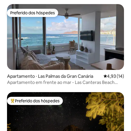
Preferido dos hóspedes
Preferido dos hóspedes
Apartamento ⋅ Las Palmas da Gran Canária
4,93 de uma a
4,93 (14)
Apartamento em frente ao mar - Las Canteras Beach
View
Preferido dos hóspedes
Entre os melhores preferidos dos hóspedes