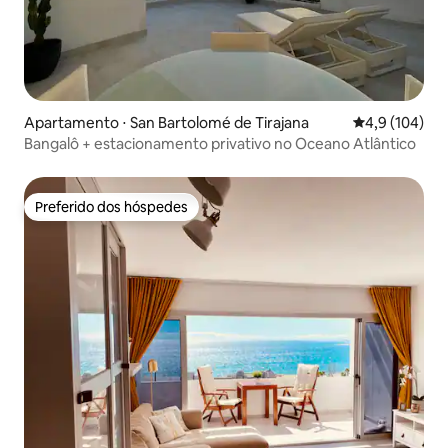
Apartamento ⋅ San Bartolomé de Tirajana
4,9 de uma av
4,9 (104)
Bangalô + estacionamento privativo no Oceano Atlântico
Preferido dos hóspedes
Preferido dos hóspedes