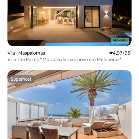
Vila ⋅ Maspalomas
4,97 de uma a
4,97 (95)
Villa The Palms * Moradia de luxo nova em Meloneras*
Superhost
Superhost