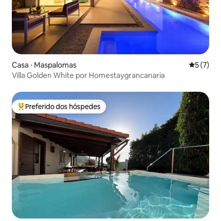
Casa ⋅ Maspalomas
5 de uma 
5 (7)
Villa Golden White por Homestaygrancanaria
Preferido dos hóspedes
Entre os melhores preferidos dos hóspedes