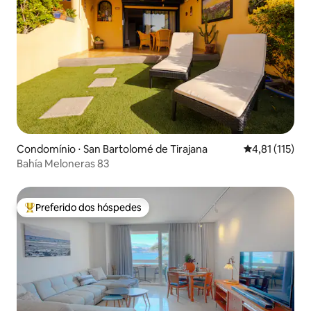
Condomínio ⋅ San Bartolomé de Tirajana
4,81 de uma av
4,81 (115)
Bahía Meloneras 83
Preferido dos hóspedes
Entre os melhores preferidos dos hóspedes