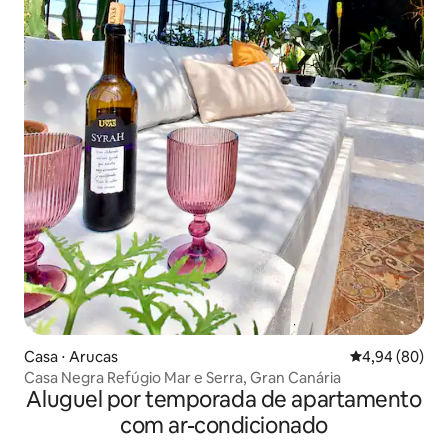
Casa ⋅ Arucas
4,94 de uma av
4,94 (80)
Casa Negra Refúgio Mar e Serra, Gran Canária
Aluguel por temporada de apartamento
com ar-condicionado