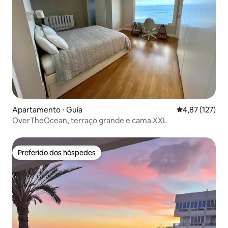
Apartamento ⋅ Guía
4,87 de uma av
4,87 (127)
OverTheOcean, terraço grande e cama XXL
Preferido dos hóspedes
Preferido dos hóspedes