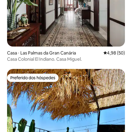
Casa ⋅ Las Palmas da Gran Canária
4,98 de uma a
4,98 (50)
Casa Colonial El Indiano. Casa Miguel.
Preferido dos hóspedes
Preferido dos hóspedes