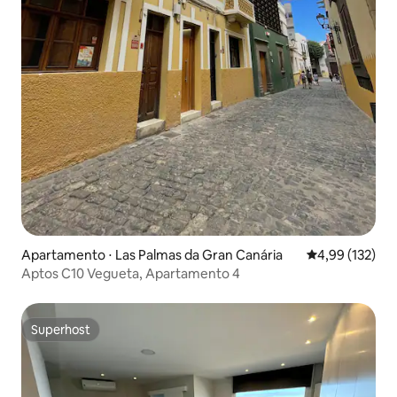
Apartamento ⋅ Las Palmas da Gran Canária
4,99 de uma av
4,99 (132)
Aptos C10 Vegueta, Apartamento 4
Superhost
Superhost