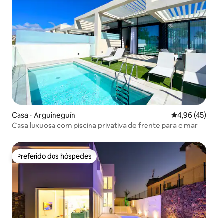
Casa ⋅ Arguineguín
4,96 de uma a
4,96 (45)
Casa luxuosa com piscina privativa de frente para o mar
Preferido dos hóspedes
Preferido dos hóspedes