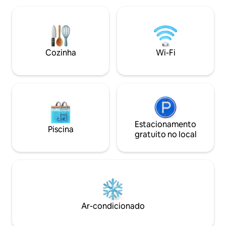
vista, salón come
águas límpidas do Atlântico. Dormir
disfrutar del aire l
balançado pelo som das ondas, ou
del atlántico. Completamente equipado,
observar, sem sair da cama, o sol
con ropa de cama y
refletido no mar ao amanhecer; jantar
de cocina y vajilla,
no terraço ao luar sentindo a carinho da
Cozinha
Wi-Fi
Wifi, aire acondici
brisa ... são experiências inesquecíveis
También pensado 
que esta casa garante. A casa é muito
pequeños de la ca
iluminada e fica de frente para o mar. O
gel infantil. A la salida se hará una
terraço da sala de estar tem uma mesa
limpieza completa de l
de jantar com espaço para seis pessoas,
de que desee solici
e o terraço do quarto principal tem uma
de limpieza adicio
rede para tomar sol, relaxar e apreciar a
contacto con el e
vista ou apenas ler um bom livro. E qual a
Estacionamento
Piscina
pago) Se admiten mascotas (solo perros)
distância da praia? Bem, ao lado da casa!
gratuito no local
bajo petición (má
Basta abrir a porta e você pode descer
aplicar cargos. Ser
até a praia ou até as superfícies rochosas
alojamiento.
localizadas sob a casa, com magníficas
*********************
plataformas naturais para banhos de sol
El hotel tiene a dis
e "charcones" espetaculares repletos de
los números de re
pequena vida marinha. Salinetas é uma
las Viviendas Vaca
praia tranquila onde você pode relaxar,
Ar-condicionado
*********************
descansar, praticar esportes aquáticos,
ciclismo, caminhadas, tudo em uma