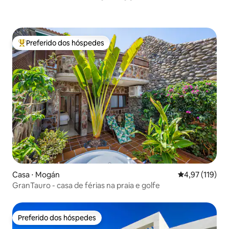
Preferido dos hóspedes
Entre os melhores preferidos dos hóspedes
Casa ⋅ Mogán
4,97 de uma av
4,97 (119)
GranTauro - casa de férias na praia e golfe
Preferido dos hóspedes
Preferido dos hóspedes