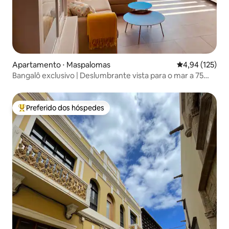
Apartamento ⋅ Maspalomas
4,94 de uma av
4,94 (125)
Bangalô exclusivo | Deslumbrante vista para o mar a 75
degraus
Preferido dos hóspedes
Entre os melhores preferidos dos hóspedes