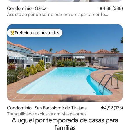
Condomínio ⋅ Gáldar
4,88 de uma ava
4,88 (388)
Assista ao pôr do sol no mar em um apartamento
encantador
Preferido dos hóspedes
Entre os melhores preferidos dos hóspedes
Condomínio ⋅ San Bartolomé de Tirajana
4,92 de uma av
4,92 (133)
Tranquilidade exclusiva em Maspalomas
Aluguel por temporada de casas para
famílias