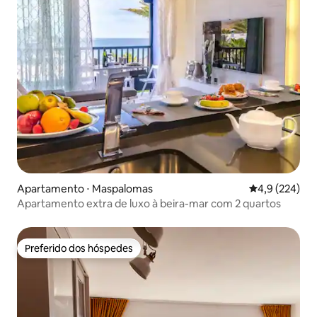
Apartamento ⋅ Maspalomas
4,9 de uma av
4,9 (224)
Apartamento extra de luxo à beira-mar com 2 quartos
Preferido dos hóspedes
Preferido dos hóspedes