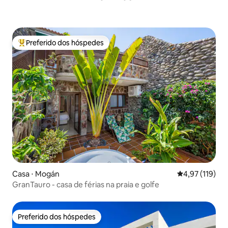
Preferido dos hóspedes
Entre os melhores preferidos dos hóspedes
Casa ⋅ Mogán
4,97 de uma av
4,97 (119)
GranTauro - casa de férias na praia e golfe
Preferido dos hóspedes
Preferido dos hóspedes