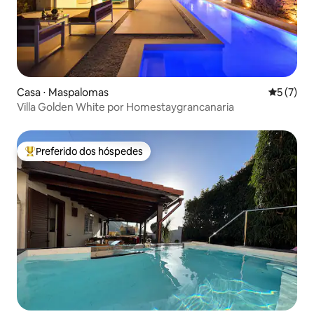
Casa ⋅ Maspalomas
5 de uma 
5 (7)
Villa Golden White por Homestaygrancanaria
Preferido dos hóspedes
Entre os melhores preferidos dos hóspedes