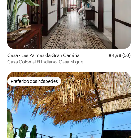
Casa ⋅ Las Palmas da Gran Canária
4,98 de uma a
4,98 (50)
Casa Colonial El Indiano. Casa Miguel.
Preferido dos hóspedes
Preferido dos hóspedes