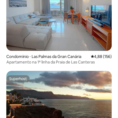
Condomínio ⋅ Las Palmas da Gran Canária
4,88 de uma av
4,88 (156)
Apartamento na 1ª linha da Praia de Las Canteras
Superhost
Superhost