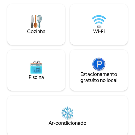
vista, salón come
águas límpidas do Atlântico. Dormir
disfrutar del aire l
balançado pelo som das ondas, ou
del atlántico. Completamente equipado,
observar, sem sair da cama, o sol
con ropa de cama y
refletido no mar ao amanhecer; jantar
de cocina y vajilla,
no terraço ao luar sentindo a carinho da
Cozinha
Wi-Fi
Wifi, aire acondici
brisa ... são experiências inesquecíveis
También pensado 
que esta casa garante. A casa é muito
pequeños de la ca
iluminada e fica de frente para o mar. O
gel infantil. A la salida se hará una
terraço da sala de estar tem uma mesa
limpieza completa de l
de jantar com espaço para seis pessoas,
de que desee solici
e o terraço do quarto principal tem uma
de limpieza adicio
rede para tomar sol, relaxar e apreciar a
contacto con el e
vista ou apenas ler um bom livro. E qual a
Estacionamento
Piscina
pago) Se admiten mascotas (solo perros)
distância da praia? Bem, ao lado da casa!
gratuito no local
bajo petición (má
Basta abrir a porta e você pode descer
aplicar cargos. Ser
até a praia ou até as superfícies rochosas
alojamiento.
localizadas sob a casa, com magníficas
*********************
plataformas naturais para banhos de sol
El hotel tiene a dis
e "charcones" espetaculares repletos de
los números de re
pequena vida marinha. Salinetas é uma
las Viviendas Vaca
praia tranquila onde você pode relaxar,
Ar-condicionado
*********************
descansar, praticar esportes aquáticos,
ciclismo, caminhadas, tudo em uma