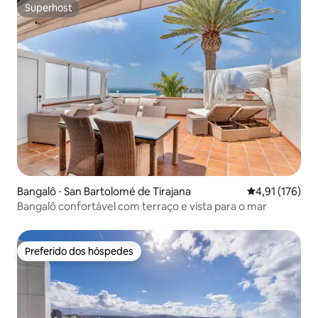
Superhost
Superhost
Bangalô ⋅ San Bartolomé de Tirajana
4,91 de uma av
4,91 (176)
Bangalô confortável com terraço e vista para o mar
Preferido dos hóspedes
Preferido dos hóspedes