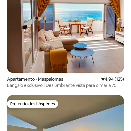
Apartamento ⋅ Maspalomas
4,94 de uma av
4,94 (125)
Bangalô exclusivo | Deslumbrante vista para o mar a 75
degraus
Preferido dos hóspedes
Preferido dos hóspedes