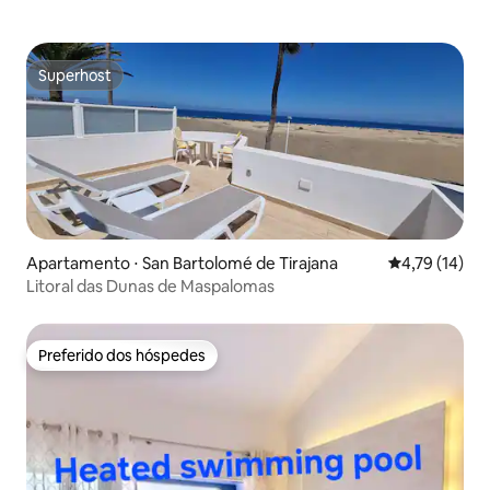
Superhost
Superhost
Apartamento ⋅ San Bartolomé de Tirajana
4,79 de uma a
4,79 (14)
Litoral das Dunas de Maspalomas
Preferido dos hóspedes
Preferido dos hóspedes