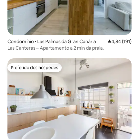
Condomínio ⋅ Las Palmas da Gran Canária
4,84 de uma av
4,84 (191)
Las Canteras – Apartamento a 2 min da praia.
Preferido dos hóspedes
Preferido dos hóspedes