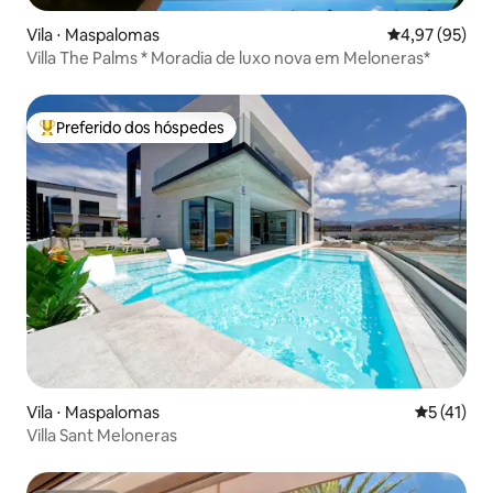
Vila ⋅ Maspalomas
4,97 de uma a
4,97 (95)
Villa The Palms * Moradia de luxo nova em Meloneras*
Preferido dos hóspedes
Entre os melhores preferidos dos hóspedes
Vila ⋅ Maspalomas
5 de uma a
5 (41)
Villa Sant Meloneras