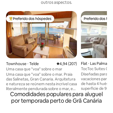
outros aspectos.
Preferido dos hóspedes
Preferido dos hó
Entre os melhores preferidos dos hóspedes
Preferido dos hó
Flat ⋅ Las Palmas 
Townhouse ⋅ Telde
4,94 de uma avaliação média de 
4,94 (207)
nária
TocToc Suites Olo
Uma casa que "voa" sobre o mar
de 2 quartos...
Diseñadas para of
Uma casa que "voa" sobre o mar. Praia
vacaciones para r
das Salinetas, Gran Canaria. Arquitetura
de hasta 4 huéspe
e natureza se reúnem nesta incrível casa
superficie de 94m
literalmente pendurada sobre o mar, em
Comodidades populares para aluguel
dormitorios con c
uma localização privilegiada na costa
cama doble y con
leste de Gran Canaria. O edifício "voa"
por temporada perto de Grã Canária
que ofrecen la pr
sobre as rochas visualmente
necesarias. En est
mergulhando no mar e dando-lhe a
vacacionales enco
sensação de velejar em um barco nas