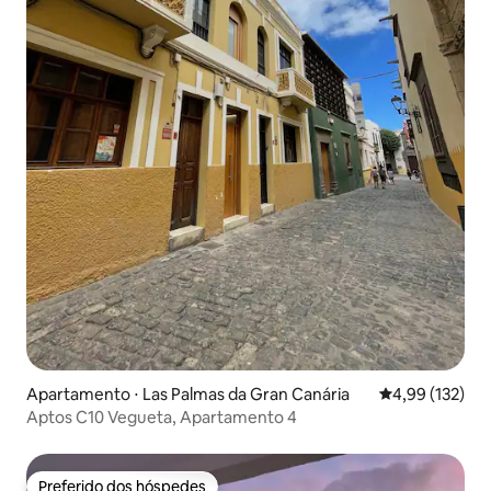
Apartamento ⋅ Las Palmas da Gran Canária
4,99 de uma av
4,99 (132)
Aptos C10 Vegueta, Apartamento 4
Preferido dos hóspedes