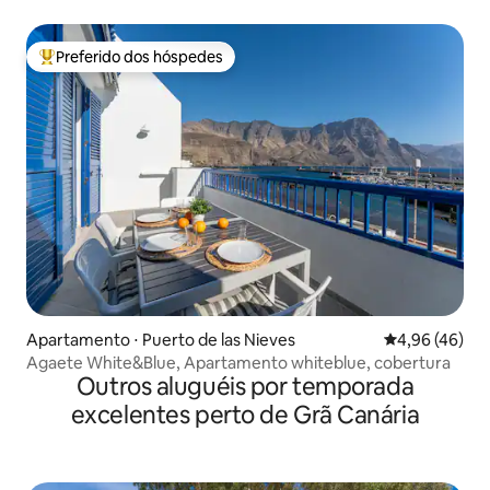
Preferido dos hóspedes
Entre os melhores preferidos dos hóspedes
Apartamento ⋅ Puerto de las Nieves
4,96 de uma a
4,96 (46)
Agaete White&Blue, Apartamento whiteblue, cobertura
Outros aluguéis por temporada
excelentes perto de Grã Canária