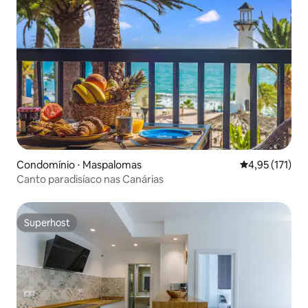
Condomínio ⋅ Maspalomas
4,95 de uma av
4,95 (171)
Canto paradisíaco nas Canárias
Superhost
Superhost