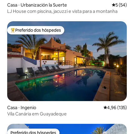
Casa ⋅ Urbanización la Suerte
5 de uma a
5 (54)
LJ House com piscina, jacuzzi e vista para a montanha
Preferido dos hóspedes
Entre os melhores preferidos dos hóspedes
Casa ⋅ Ingenio
4,96 de uma av
4,96 (135)
Vila Canária em Guayadeque
Preferido dos hóspedes