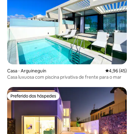
Casa ⋅ Arguineguín
4,96 de uma a
4,96 (45)
Casa luxuosa com piscina privativa de frente para o mar
Preferido dos hóspedes
Preferido dos hóspedes