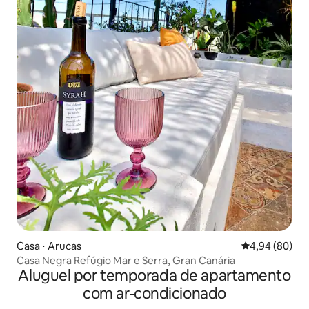
Casa ⋅ Arucas
4,94 de uma av
4,94 (80)
Casa Negra Refúgio Mar e Serra, Gran Canária
Aluguel por temporada de apartamento
com ar-condicionado