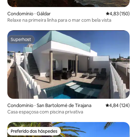
Condomínio ⋅ Gáldar
4,83 de uma av
4,83 (150)
Relaxe na primeira linha para o mar com bela vista
Superhost
Superhost
Condomínio ⋅ San Bartolomé de Tirajana
4,84 de uma av
4,84 (124)
Casa espaçosa com piscina privativa
Preferido dos hóspedes
Preferido dos hóspedes