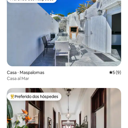
Preferido dos hóspedes
Casa ⋅ Maspalomas
5 de uma 
5 (9)
Casa al Mar
Preferido dos hóspedes
Entre os melhores preferidos dos hóspedes