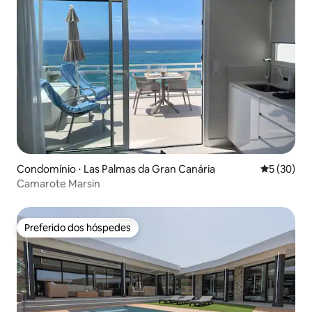
Condomínio ⋅ Las Palmas da Gran Canária
5 de uma a
5 (30)
Camarote Marsin
Preferido dos hóspedes
Preferido dos hóspedes