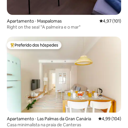
Apartamento ⋅ Maspalomas
4,97 de uma av
4,97 (101)
Right on the sea! "A palmeira e o mar"
Preferido dos hóspedes
Entre os melhores preferidos dos hóspedes
Apartamento ⋅ Las Palmas da Gran Canária
4,99 de uma av
4,99 (104)
Casa minimalista na praia de Canteras