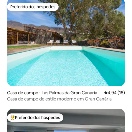
Preferido dos hóspedes
Preferido dos hóspedes
Casa de campo ⋅ Las Palmas da Gran Canária
4,94 de uma a
4,94 (18)
Casa de campo de estilo moderno em Gran Canária
Preferido dos hóspedes
Entre os melhores preferidos dos hóspedes