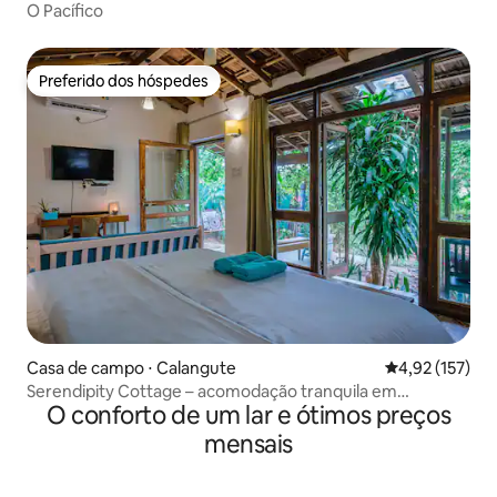
O Pacífico
Preferido dos hóspedes
Preferido dos hóspedes
Casa de campo ⋅ Calangute
4,92 de uma av
4,92 (157)
Serendipity Cottage – acomodação tranquila em
O conforto de um lar e ótimos preços
Calangute-Baga.
mensais