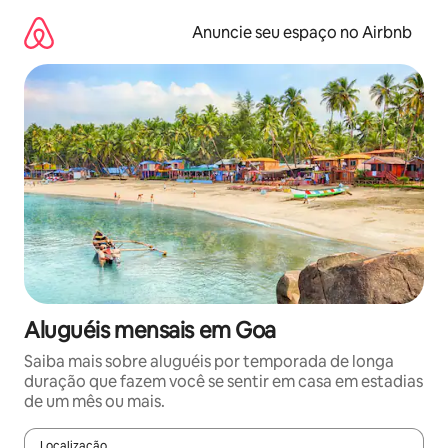
Pular
para
Anuncie seu espaço no Airbnb
o
conteúdo
Aluguéis mensais em Goa
Saiba mais sobre aluguéis por temporada de longa
duração que fazem você se sentir em casa em estadias
de um mês ou mais.
Localização