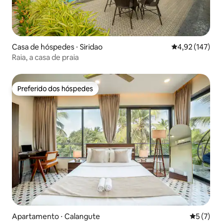
Casa de hóspedes ⋅ Siridao
4,92 de uma av
4,92 (147)
Raia, a casa de praia
Preferido dos hóspedes
Preferido dos hóspedes
Apartamento ⋅ Calangute
5 de uma 
5 (7)