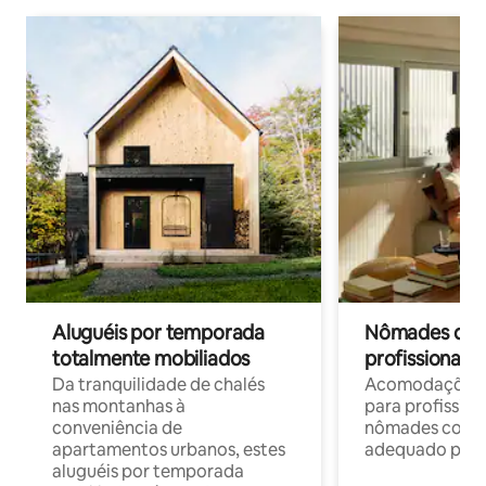
Aluguéis por temporada
Nômades digit
totalmente mobiliados
profissionais 
Da tranquilidade de chalés
Acomodações c
nas montanhas à
para profission
conveniência de
nômades com W
apartamentos urbanos, estes
adequado para 
aluguéis por temporada