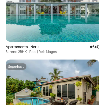
Apartamento ⋅ Nerul
5 de uma 
5 (4)
Serene 2BHK | Pool | Reis Magos
Superhost
Superhost