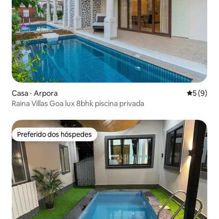
Casa ⋅ Arpora
5 de uma 
5 (9)
Raina Villas Goa lux 8bhk piscina privada
Preferido dos hóspedes
Preferido dos hóspedes