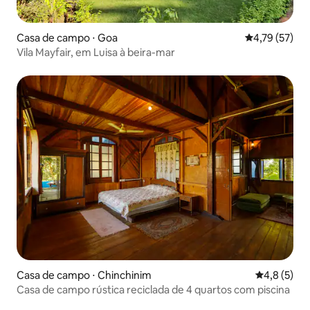
Casa de campo ⋅ Goa
4,79 de uma a
4,79 (57)
Vila Mayfair, em Luisa à beira-mar
Casa de campo ⋅ Chinchinim
4,8 de uma 
4,8 (5)
Casa de campo rústica reciclada de 4 quartos com piscina