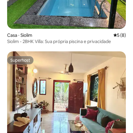
Casa ⋅ Siolim
5 de uma 
5 (8)
Siolim - 2BHK Villa: Sua própria piscina e privacidade
Superhost
Superhost