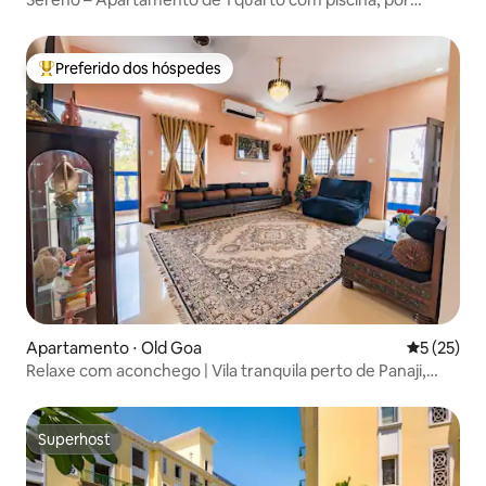
@whereyoustaying
Preferido dos hóspedes
Entre os melhores preferidos dos hóspedes
Apartamento ⋅ Old Goa
5 de uma a
5 (25)
Relaxe com aconchego | Vila tranquila perto de Panaji,
Goa
Superhost
Superhost