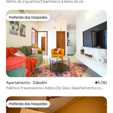
Ninho de 2 quartos/2 banheiros à beira do rio
Preferido dos hóspedes
Preferido dos hóspedes
Apartamento ⋅ Dabolim
5 de uma a
5 (16)
Paleta e travesseiros | Adora De Goa | Apartamento com
2 quartos, sala e cozinha, artístico
Preferido dos hóspedes
Preferido dos hóspedes