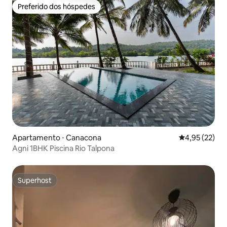
Preferido dos hóspedes
Preferido dos hóspedes
Apartamento ⋅ Canacona
4,95 de uma a
4,95 (22)
Agni 1BHK Piscina Rio Talpona
Superhost
Superhost