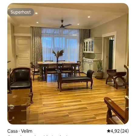
Superhost
Superhost
Casa ⋅ Velim
4,92 de uma a
4,92 (24)