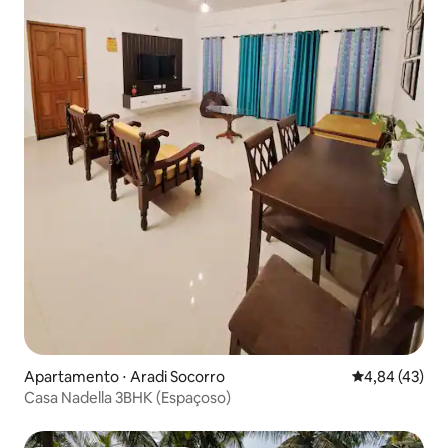
Apartamento ⋅ Aradi Socorro
4,84 de uma a
4,84 (43)
Casa Nadella 3BHK (Espaçoso)