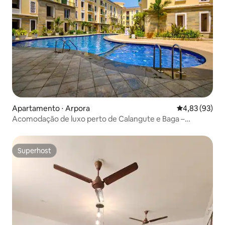
Apartamento ⋅ Arpora
4,83 de uma a
4,83 (93)
Acomodação de luxo perto de Calangute e Baga –
Cozinha equipada
Superhost
Superhost