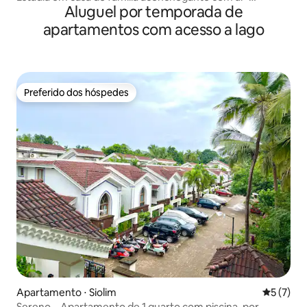
Aluguel por temporada de
condicionado em Gauritanay, na praia de Mandrem, Goa
apartamentos com acesso a lago
Preferido dos hóspedes
Preferido dos hóspedes
Apartamento ⋅ Siolim
5 de uma 
5 (7)
Sereno – Apartamento de 1 quarto com piscina, por