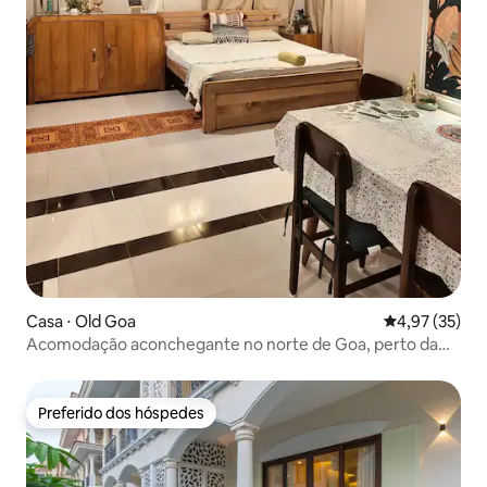
Casa ⋅ Old Goa
4,97 de uma a
4,97 (35)
Acomodação aconchegante no norte de Goa, perto da
antiga Goa, a 15 minutos de Panaji
Preferido dos hóspedes
Preferido dos hóspedes