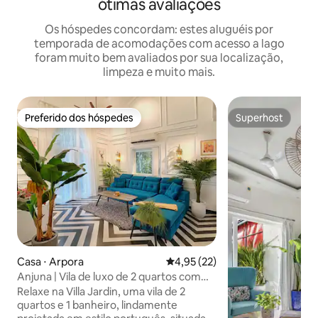
ótimas avaliações
Os hóspedes concordam: estes aluguéis por
temporada de acomodações com acesso a lago
foram muito bem avaliados por sua localização,
limpeza e muito mais.
Preferido dos hóspedes
Superhost
Preferido dos hóspedes
Superhost
Casa ⋅ Arpora
4,95 de uma avaliação média de
4,95 (22)
Anjuna | Vila de luxo de 2 quartos com
piscina
Relaxe na Villa Jardin, uma vila de 2
quartos e 1 banheiro, lindamente