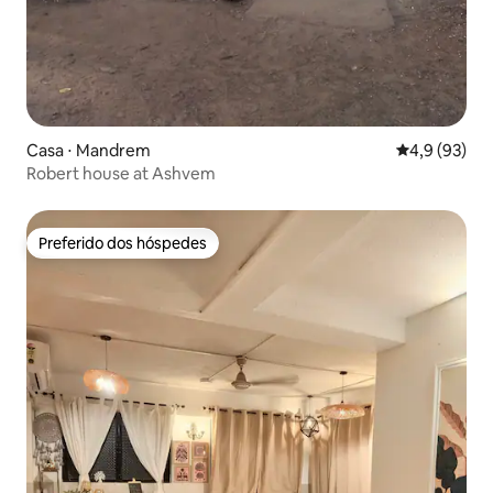
Casa ⋅ Mandrem
4,9 de uma a
4,9 (93)
Robert house at Ashvem
Preferido dos hóspedes
Preferido dos hóspedes