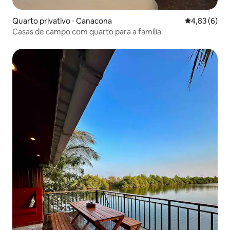
Quarto privativo ⋅ Canacona
4,83 de uma 
4,83 (6)
Casas de campo com quarto para a família