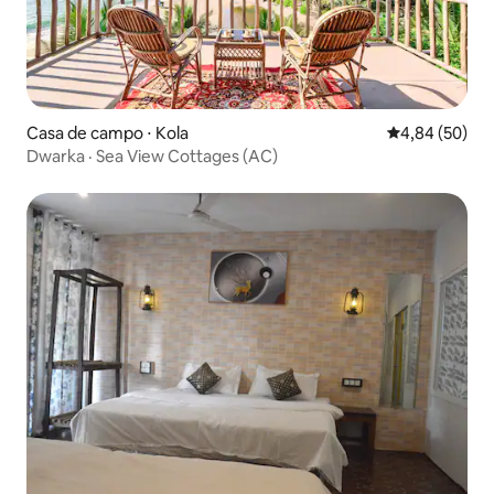
Casa de campo ⋅ Kola
4,84 de uma a
4,84 (50)
Dwarka · Sea View Cottages (AC)