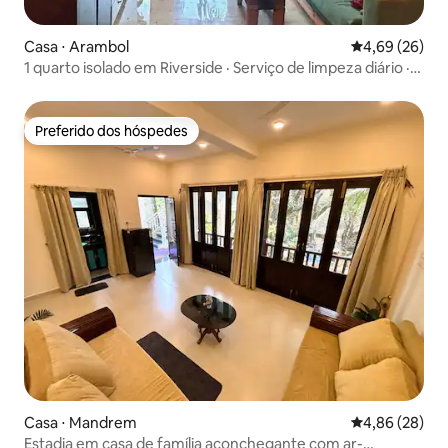
Casa ⋅ Arambol
4,69 de uma a
4,69 (26)
1 quarto isolado em Riverside · Serviço de limpeza diário ·
Trabalho remoto
Preferido dos hóspedes
Preferido dos hóspedes
Casa ⋅ Mandrem
4,86 de uma a
4,86 (28)
Estadia em casa de família aconchegante com ar-