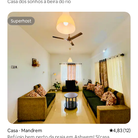
Casa dos sonhos à beira do rio
Superhost
Superhost
Casa ⋅ Mandrem
4,83 de uma a
4,83 (12)
Refúgio bem perto da praia em Ashwem! Si'casa