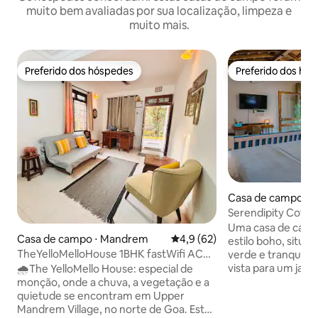
muito bem avaliadas por sua localização, limpeza e
muito mais.
Preferido dos hóspedes
Preferido dos hó
Preferido dos hóspedes
Preferido dos hó
Casa de campo ⋅ 
Serendipity Cott
tranquila em Cala
Uma casa de cam
Casa de campo ⋅ Mandrem
4,9 de uma avaliação média de
4,9 (62)
estilo boho, situ
TheYelloMelloHouse 1BHK fastWifi AC
verde e tranquilo
Petfriendly
vista para um jar
🌧️The YelloMello House: especial de
campos abertos, e
monção, onde a chuva, a vegetação e a
uma sensação de t
quietude se encontram em Upper
arejamento e pro
Mandrem Village, no norte de Goa. Este