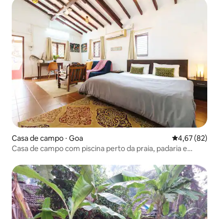
Casa de campo ⋅ Goa
4,67 de uma a
4,67 (82)
Casa de campo com piscina perto da praia, padaria e
mercado