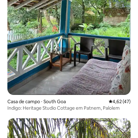
Casa de campo ⋅ South Goa
4,62 de uma a
4,62 (47)
Indigo: Heritage Studio Cottage em Patnem, Palolem