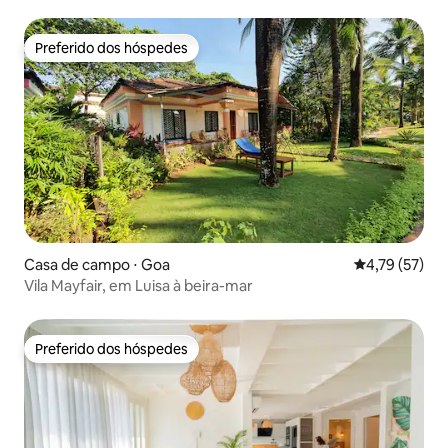
Agonda Beach
Preferido dos hóspedes
Preferido dos hóspedes
Casa de campo ⋅ Goa
4,79 de uma a
4,79 (57)
Vila Mayfair, em Luisa à beira-mar
Preferido dos hóspedes
Preferido dos hóspedes