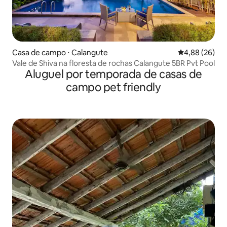
Casa de campo ⋅ Calangute
4,88 de uma a
4,88 (26)
Vale de Shiva na floresta de rochas Calangute 5BR Pvt Pool
Aluguel por temporada de casas de
campo pet friendly