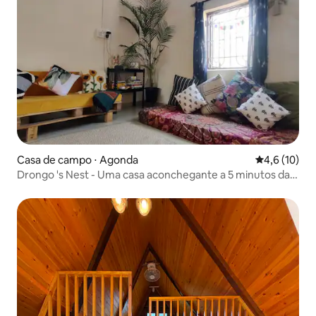
Casa de campo ⋅ Agonda
4,6 de uma a
4,6 (10)
Drongo 's Nest - Uma casa aconchegante a 5 minutos da
praia