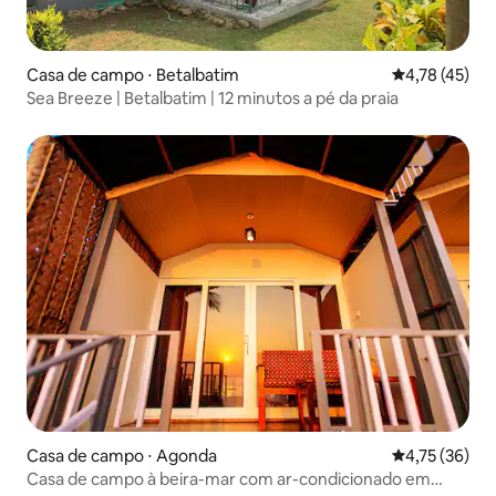
Casa de campo ⋅ Betalbatim
4,78 de uma a
4,78 (45)
Sea Breeze | Betalbatim | 12 minutos a pé da praia
Casa de campo ⋅ Agonda
4,75 de uma a
4,75 (36)
Casa de campo à beira-mar com ar-condicionado em