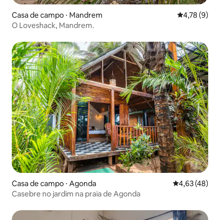
Casa de campo ⋅ Mandrem
4,78 de uma 
4,78 (9)
O Loveshack, Mandrem.
Casa de campo ⋅ Agonda
4,63 de uma a
4,63 (48)
Casebre no jardim na praia de Agonda