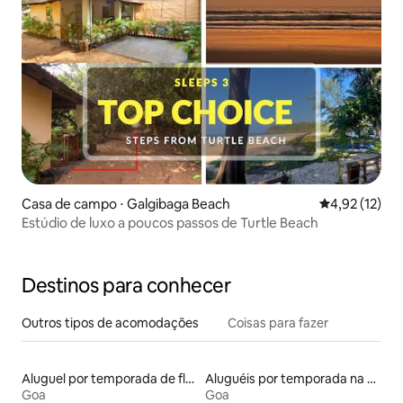
Casa de campo ⋅ Galgibaga Beach
4,92 de uma a
4,92 (12)
Estúdio de luxo a poucos passos de Turtle Beach
Destinos para conhecer
Outros tipos de acomodações
Coisas para fazer
Aluguel por temporada de flats
Aluguéis por temporada na orla
Goa
Goa