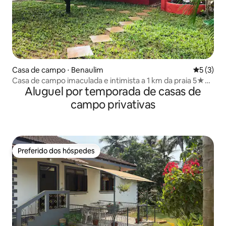
Casa de campo ⋅ Benaulim
5 de uma 
5 (3)
Casa de campo imaculada e intimista a 1 km da praia 5★
Aluguel por temporada de casas de
Wi-Fi
campo privativas
Preferido dos hóspedes
Preferido dos hóspedes