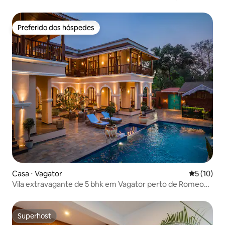
Preferido dos hóspedes
Preferido dos hóspedes
Casa ⋅ Vagator
5 de uma a
5 (10)
Vila extravagante de 5 bhk em Vagator perto de Romeo
Lane
Superhost
Superhost