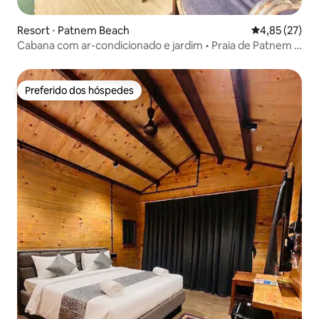
Resort ⋅ Patnem Beach
4,85 de uma a
4,85 (27)
Cabana com ar-condicionado e jardim • Praia de Patnem •
Nada Brahma Goa
Preferido dos hóspedes
Preferido dos hóspedes