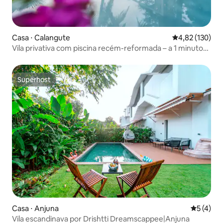
Casa ⋅ Calangute
4,82 de uma av
4,82 (130)
Vila privativa com piscina recém-reformada – a 1 minuto
da praia
Superhost
Superhost
Casa ⋅ Anjuna
5 de uma 
5 (4)
Vila escandinava por Drishtti Dreamscappee|Anjuna