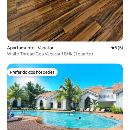
Apartamento ⋅ Vagator
5 de uma 
5 (5)
White Thread Goa Vagator 1 BHK (1 quarto)
Preferido dos hóspedes
Preferido dos hóspedes