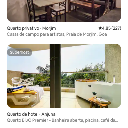
Quarto privativo ⋅ Morjim
4,85 de uma av
4,85 (227)
Casas de campo para artistas, Praia de Morjim, Goa
Superhost
Superhost
Quarto de hotel ⋅ Anjuna
Quarto BluO Premier - Banheira aberta, piscina, café da
manhã