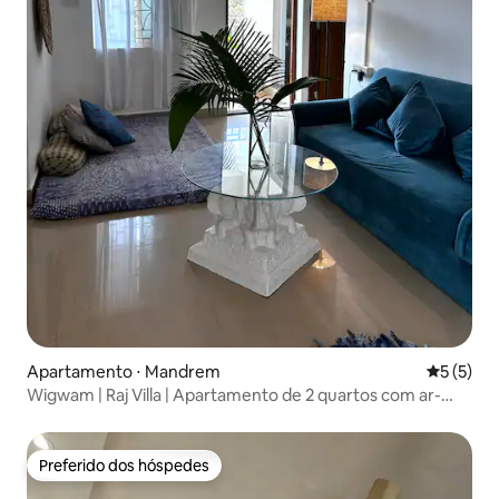
Apartamento ⋅ Mandrem
5 de uma 
5 (5)
Wigwam | Raj Villa | Apartamento de 2 quartos com ar-
condicionado
Preferido dos hóspedes
Preferido dos hóspedes