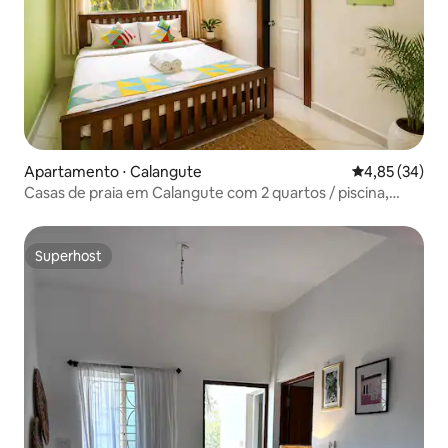
Apartamento ⋅ Calangute
4,85 de uma a
4,85 (34)
Casas de praia em Calangute com 2 quartos / piscina,
cozinha, estacionamento
Superhost
Superhost