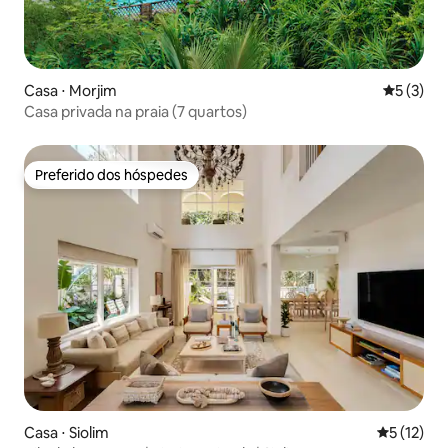
Casa ⋅ Morjim
5 de uma 
5 (3)
Casa privada na praia (7 quartos)
Preferido dos hóspedes
Preferido dos hóspedes
Casa ⋅ Siolim
5 de uma a
5 (12)