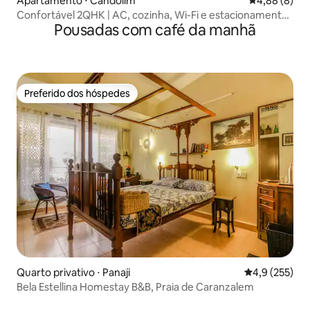
Apartamento ⋅ Candolim
4,88 de uma 
4,88 (8)
Confortável 2QHK | AC, cozinha, Wi-Fi e estacionamento
Pousadas com café da manhã
gratuito
Preferido dos hóspedes
Preferido dos hóspedes
Quarto privativo ⋅ Panaji
4,9 de uma av
4,9 (255)
Bela Estellina Homestay B&B, Praia de Caranzalem