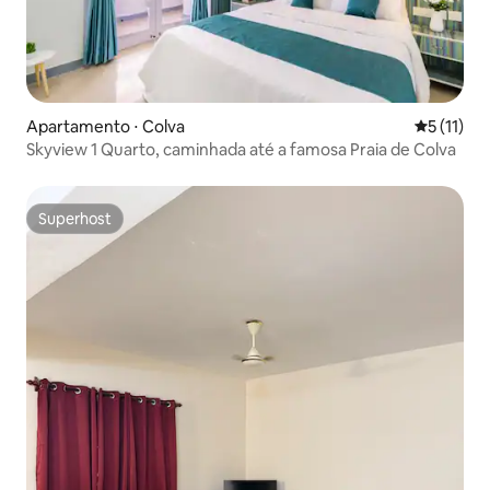
Apartamento ⋅ Colva
5 de uma a
5 (11)
Skyview 1 Quarto, caminhada até a famosa Praia de Colva
Superhost
Superhost