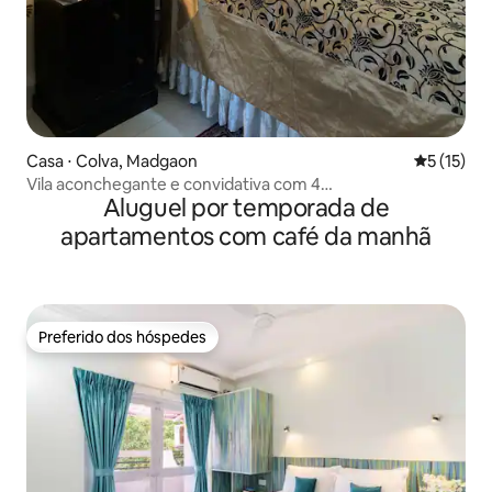
Casa ⋅ Colva, Madgaon
5 de uma a
5 (15)
Vila aconchegante e convidativa com 4
Aluguel por temporada de
quartos|Fechada|Inversor|Wi-Fi|Piscina
apartamentos com café da manhã
Preferido dos hóspedes
Preferido dos hóspedes