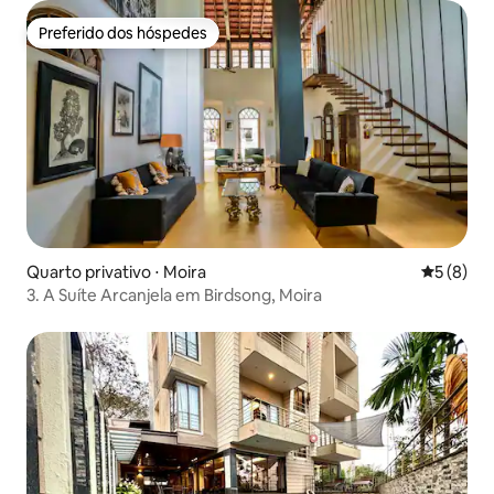
Preferido dos hóspedes
Preferido dos hóspedes
Quarto privativo ⋅ Moira
5 de uma 
5 (8)
3. A Suíte Arcanjela em Birdsong, Moira