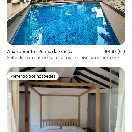
Apartamento ⋅ Penha de França
4,87 de uma a
4,87 (61)
Suíte de luxo com vista para o vale e piscina no norte de
Goa
Preferido dos hóspedes
Preferido dos hóspedes