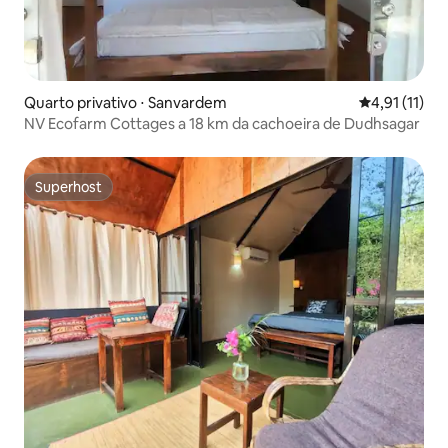
Quarto privativo ⋅ Sanvardem
4,91 de uma a
4,91 (11)
NV Ecofarm Cottages a 18 km da cachoeira de Dudhsagar
Superhost
Superhost