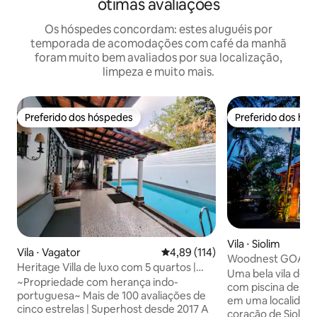
ótimas avaliações
Os hóspedes concordam: estes aluguéis por
temporada de acomodações com café da manhã
foram muito bem avaliados por sua localização,
limpeza e muito mais.
Preferido dos hóspedes
Preferido dos hó
Preferido dos hóspedes
Preferido dos hó
Vila ⋅ Siolim
Vila ⋅ Vagator
4,89 de uma avaliação média de 
4,89 (114)
Woodnest GOA co
Heritage Villa de luxo com 5 quartos |
hidromassagem
Uma bela vila de 
Piscina privativa | Assagao
~Propriedade com herança indo-
com piscina de h
portuguesa~ Mais de 100 avaliações de
em uma localidade 
cinco estrelas | Superhost desde 2017 A
coração de Siolim.