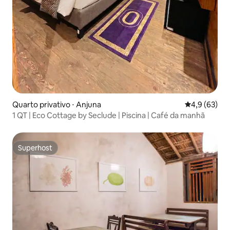
Quarto privativo ⋅ Anjuna
4,9 de uma a
4,9 (63)
1 QT | Eco Cottage by Seclude | Piscina | Café da manhã
Superhost
Superhost