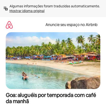
Pular
Algumas informações foram traduzidas automaticamente. 
para
Mostrar idioma original
o
conteúdo
Anuncie seu espaço no Airbnb
Goa: aluguéis por temporada com café
da manhã