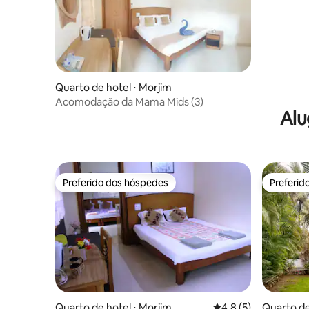
Quarto de hotel ⋅ Morjim
Acomodação da Mama Mids (3)
Alu
Preferido dos hóspedes
Preferid
Preferido dos hóspedes
Preferid
Quarto de hotel ⋅ Morjim
4,8 de uma avaliação
4,8 (5)
Quarto de