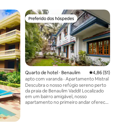
Quarto d
Preferido dos hóspedes
Preferi
Preferido dos hóspedes
Preferi
Estadia d
Vivencie
botânico,
natureza
reformad
Localizaç
mercados
você uma
refúgio 
ções
Quarto de hotel ⋅ Benaulim
4,86 de uma avaliação
4,86 (51)
de uma e
apto com varanda · Apartamento Mistral
recebe 
Descubra o nosso refúgio sereno perto
modernas
da praia de Benaulim Vaddi! Localizado
toque de 
em um bairro amigável, nosso
Cozinha 
apartamento no primeiro andar oferece
protegid
conforto e conveniência. A apenas 10
fechado. 
minutos a pé da praia, desfrute de
mercados
móveis modernos de estilo Português
em um quarto acolhedor, salão espaçoso
e cozinha totalmente equipada. Relaxe