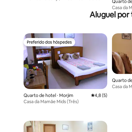
Quarto de
Palolem | Wi-Fi
Casa da M
Aluguel por
Preferido dos hóspedes
Preferido dos hóspedes
Quarto de
Casa da M
Quarto de hotel ⋅ Morjim
4,8 de uma avaliação
4,8 (5)
Casa da Mamãe Mids (Três)