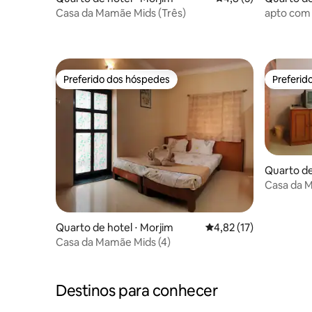
Casa da Mamãe Mids (Três)
apto com 
Preferido dos hóspedes
Preferid
Preferido dos hóspedes
Preferid
Quarto de
Casa da M
Quarto de hotel ⋅ Morjim
4,82 de uma avaliação 
4,82 (17)
Casa da Mamãe Mids (4)
Destinos para conhecer