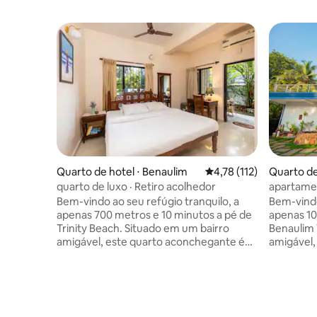
Quarto de hotel ⋅ Benaulim
4,78 de uma avaliação m
4,78 (112)
Quarto de
quarto de luxo · Retiro acolhedor
apartamen
Bem-vindo ao seu refúgio tranquilo, a
Bem-vindo
apenas 700 metros e 10 minutos a pé de
apenas 10
Trinity Beach. Situado em um bairro
Benaulim 
amigável, este quarto aconchegante é
amigável,
adornado com móveis modernos de
adornado
estilo português, oferecendo tudo o que
estilo po
você precisa para uma estadia relaxante
você prec
ou viajantes em movimento. Nas
ou viajant
proximidades, você encontrará
proximida