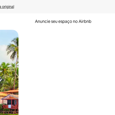
 original
Anuncie seu espaço no Airbnb
 deslizando o dedo na tela.