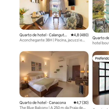
Quarto de hotel ⋅ Calangute -
4,8 de uma avaliação m
4,8 (480)
Quarto de
Anjuna
Aconchegante 3BH | Piscina, jacuzzi e
hotel bou
sauna
estadia
Preferid
Preferid
Quarto de hotel ⋅ Canacona
4,7 de uma avaliação 
4,7 (30)
The Blue Balcony | A 250 m da Praia de