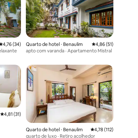
4,76 de uma avaliação média de 5, 34 avaliações
4,76 (34)
Quarto de hotel ⋅ Benaulim
4,86 de uma avaliação
4,86 (51)
elaxante
apto com varanda · Apartamento Mistral
4,81 de uma avaliação média de 5, 31 avaliações
4,81 (31)
Quarto de hotel ⋅ Benaulim
4,78 de uma avaliação 
4,78 (112)
quarto de luxo · Retiro acolhedor