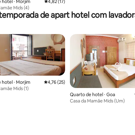
 hotel ⋅ Morjim
4,82 de uma avaliação média de 5, 17 avalia
4,82 (17)
amãe Mids (4)
 temporada de apart hotel com lavador
 hotel ⋅ Morjim
4,76 de uma avaliação média de 5, 25 avalia
4,76 (25)
amãe Mids (1)
Quarto de hotel ⋅ Goa
 média de 5, 5 avaliações
Casa da Mamãe Mids (Um)