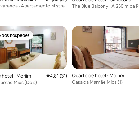
varanda · Apartamento Mistral
The Blue Balcony | A 250 m da P
Palolem | Wi-Fi
o dos hóspedes
o dos hóspedes
Quarto de hotel ⋅ Morjim
 hotel ⋅ Morjim
4,81 de uma avaliação média de 5, 31 avalia
4,81 (31)
Casa da Mamãe Mids (1)
amãe Mids (Dois)
média de 5, 17 avaliações