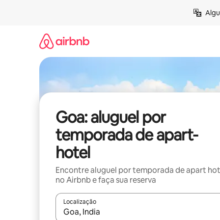
Pular
Algu
para
o
conteúdo
Goa: aluguel por
temporada de apart-
hotel
Encontre aluguel por temporada de apart hot
no Airbnb e faça sua reserva
Localização
Quando os resultados estiverem disponíveis, expl