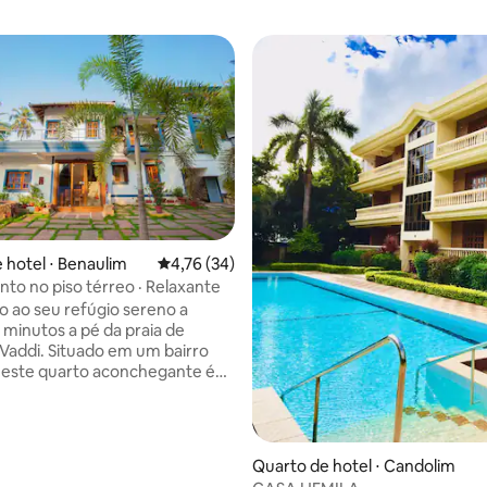
édia de 5, 112 avaliações
 hotel ⋅ Benaulim
4,76 de uma avaliação média de 5, 34 avalia
4,76 (34)
to no piso térreo · Relaxante
 ao seu refúgio sereno a
 minutos a pé da praia de
Vaddi. Situado em um bairro
 este quarto aconchegante é
 com móveis modernos de
rtuguês, oferecendo tudo o que
isa para uma estadia relaxante
es em movimento. Nas
Quarto de hotel ⋅ Candolim
des, você encontrará