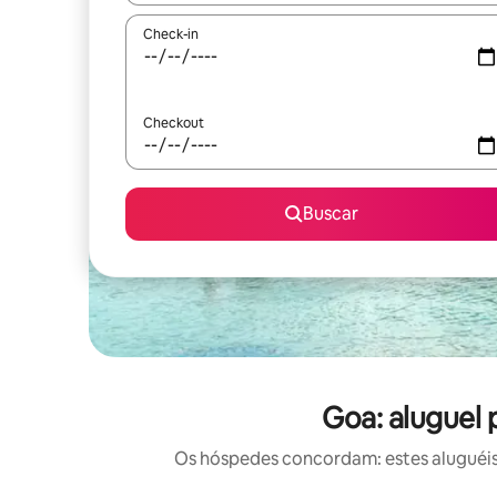
Check-in
Checkout
Buscar
Goa: aluguel 
Os hóspedes concordam: estes aluguéis 