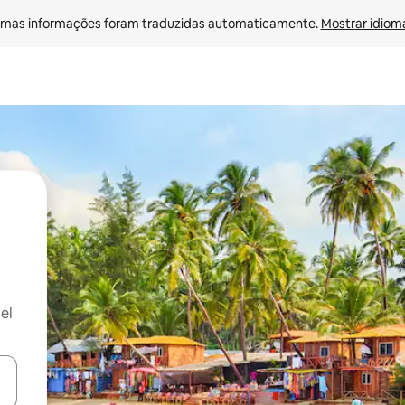
mas informações foram traduzidas automaticamente. 
Mostrar idioma
el
ore-os usando as seta para cima e para baixo do teclado ou tocando e