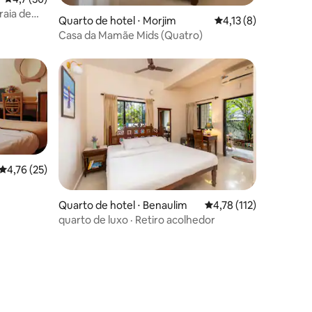
raia de
Quarto de hotel ⋅ Morjim
4,13 de uma avaliaçã
4,13 (8)
Casa da Mamãe Mids (Quatro)
4,76 de uma avaliação média de 5, 25 avaliações
4,76 (25)
ções
Quarto de hotel ⋅ Benaulim
4,78 de uma avaliação 
4,78 (112)
quarto de luxo · Retiro acolhedor