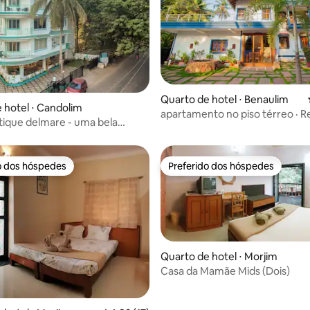
édia de 5, 480 avaliações
Quarto de hotel ⋅ Benaulim
 hotel ⋅ Candolim
apartamento no piso térreo · R
tique delmare - uma bela
o dos hóspedes
Preferido dos hóspedes
o dos hóspedes
Preferido dos hóspedes
Quarto de hotel ⋅ Morjim
Casa da Mamãe Mids (Dois)
média de 5, 30 avaliações