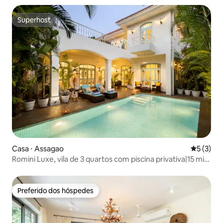
Superhost
Superhost
Casa ⋅ Assagao
5 de uma 
5 (3)
Romini Luxe, vila de 3 quartos com piscina privativa|15 min
da Praia de Ozran
Preferido dos hóspedes
Preferido dos hóspedes