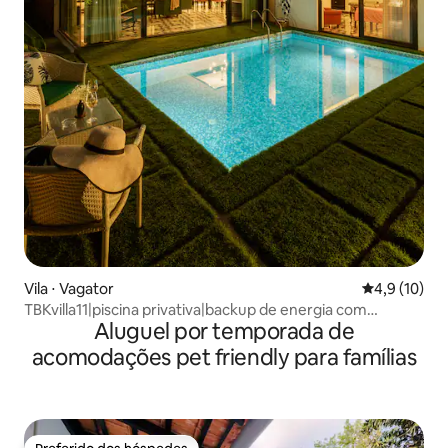
Vila ⋅ Vagator
4,9 de uma a
4,9 (10)
TBKvilla11|piscina privativa|backup de energia com
Aluguel por temporada de
inversor|zelador
acomodações pet friendly para famílias