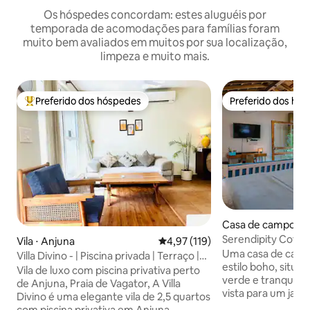
Os hóspedes concordam: estes aluguéis por
temporada de acomodações para famílias foram
muito bem avaliados em muitos por sua localização,
limpeza e muito mais.
Preferido dos hóspedes
Preferido dos hó
Entre os melhores preferidos dos hóspedes
Preferido dos hó
Casa de campo ⋅ 
Serendipity Cott
Vila ⋅ Anjuna
4,97 de uma avaliação média de 
4,97 (119)
tranquila em Cala
Uma casa de cam
Villa Divino - | Piscina privada | Terraço |
estilo boho, situ
Wi-Fi | Praia
Vila de luxo com piscina privativa perto
verde e tranquilo
de Anjuna, Praia de Vagator, A Villa
vista para um jar
Divino é uma elegante vila de 2,5 quartos
campos abertos, e
com piscina privativa em Anjuna,