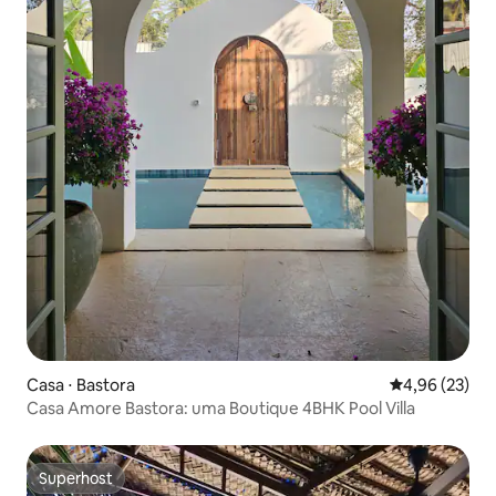
Casa ⋅ Bastora
4,96 de uma a
4,96 (23)
Casa Amore Bastora: uma Boutique 4BHK Pool Villa
Superhost
Superhost