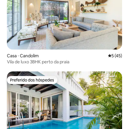
Casa ⋅ Candolim
5 de uma a
5 (45)
Vila de luxo 3BHK perto da praia
Preferido dos hóspedes
Preferido dos hóspedes