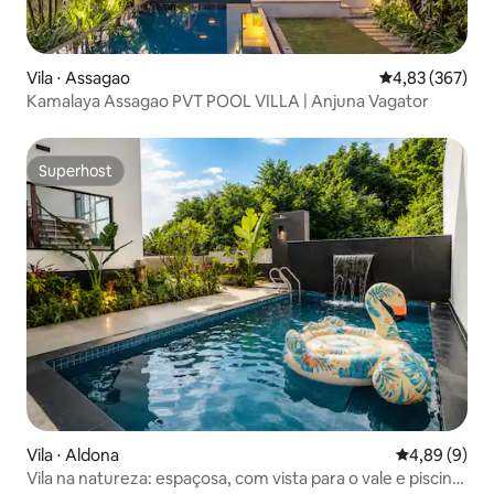
Vila ⋅ Assagao
4,83 de uma av
4,83 (367)
Kamalaya Assagao PVT POOL VILLA | Anjuna Vagator
Superhost
Superhost
Vila ⋅ Aldona
4,89 de uma 
4,89 (9)
Vila na natureza: espaçosa, com vista para o vale e piscina