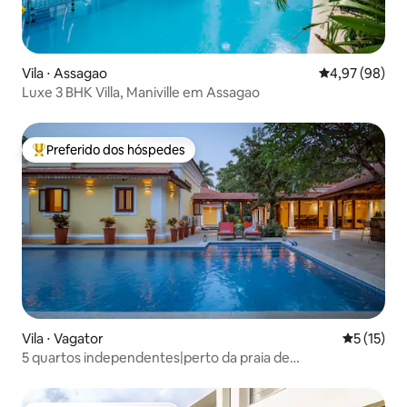
Vila ⋅ Assagao
4,97 de uma a
4,97 (98)
Luxe 3 BHK Villa, Maniville em Assagao
Preferido dos hóspedes
Entre os melhores preferidos dos hóspedes
Vila ⋅ Vagator
5 de uma a
5 (15)
5 quartos independentes|perto da praia de
Vagator|piscina de 50 m