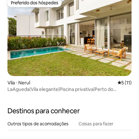
Preferido dos hóspedes
Preferido dos hóspedes
Vila ⋅ Nerul
5 de uma a
5 (11)
LaAgueda|Vila elegante|Piscina privativa|Perto do
cassino|AC
Destinos para conhecer
Outros tipos de acomodações
Coisas para fazer