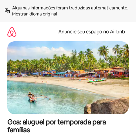
Pular
Algumas informações foram traduzidas automaticamente. 
para
Mostrar idioma original
o
conteúdo
Anuncie seu espaço no Airbnb
Goa: aluguel por temporada para
famílias