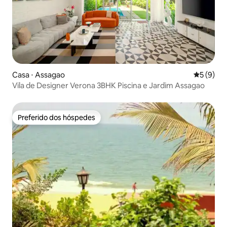
Casa ⋅ Assagao
5 de uma 
5 (9)
Vila de Designer Verona 3BHK Piscina e Jardim Assagao
Preferido dos hóspedes
Preferido dos hóspedes