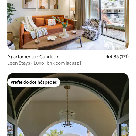
Apartamento ⋅ Candolim
4,85 de uma av
4,85 (171)
Leen Stays - Luxo 1bhk com jacuzzi!
Preferido dos hóspedes
Preferido dos hóspedes