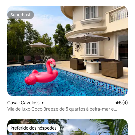
privativa
Superhost
Superhost
Casa ⋅ Cavelossim
5 de uma 
5 (4)
Vila de luxo Coco Breeze de 5 quartos à beira-mar e
piscina privativa
Preferido dos hóspedes
Preferido dos hóspedes