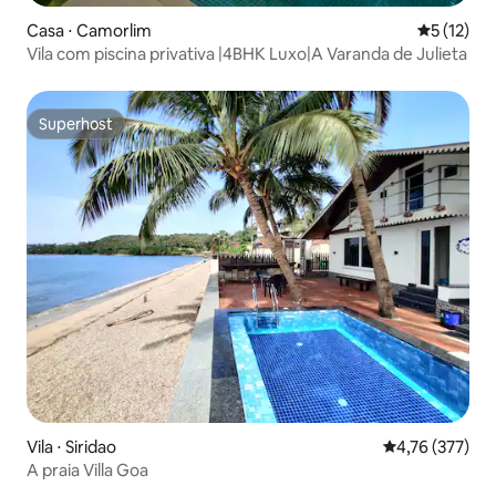
Casa ⋅ Camorlim
5 de uma a
5 (12)
Vila com piscina privativa |4BHK Luxo|A Varanda de Julieta
Superhost
Superhost
Vila ⋅ Siridao
4,76 de uma av
4,76 (377)
A praia Villa Goa