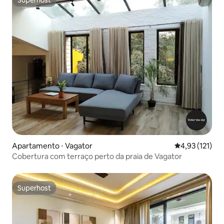
Superhost
Superhost
Apartamento ⋅ Vagator
4,93 de uma av
4,93 (121)
Cobertura com terraço perto da praia de Vagator
Superhost
Superhost