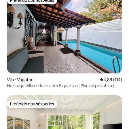
Preferido dos hóspedes
Preferido dos hóspedes
Vila ⋅ Vagator
4,89 de uma av
4,89 (114)
Heritage Villa de luxo com 5 quartos | Piscina privativa |
Assagao
Preferido dos hóspedes
Preferido dos hóspedes