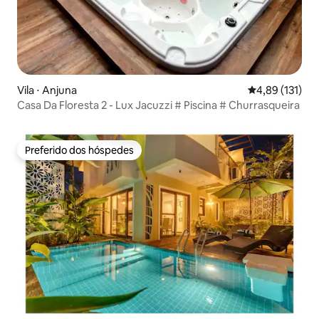
Vila ⋅ Anjuna
4,89 de uma av
4,89 (131)
Casa Da Floresta 2 - Lux Jacuzzi # Piscina # Churrasqueira
Preferido dos hóspedes
Preferido dos hóspedes