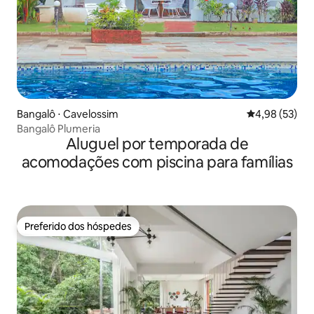
Bangalô ⋅ Cavelossim
4,98 de uma a
4,98 (53)
Bangalô Plumeria
Aluguel por temporada de
acomodações com piscina para famílias
Preferido dos hóspedes
Preferido dos hóspedes