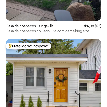
Casa de hóspedes ⋅ Kingsville
4,98 de uma a
4,98 (63)
Casa de hóspedes no Lago Erie com cama king size
Preferido dos hóspedes
Entre os melhores preferidos dos hóspedes