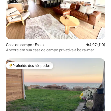
Casa de campo ⋅ Essex
4,97 de uma av
4,97 (110)
Ancore em sua casa de campo privativa à beira-mar
Preferido dos hóspedes
Entre os melhores preferidos dos hóspedes