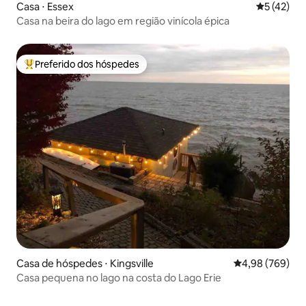
Casa ⋅ Essex
5 de uma a
5 (42)
Casa na beira do lago em região vinícola épica
Preferido dos hóspedes
Entre os melhores preferidos dos hóspedes
Casa de hóspedes ⋅ Kingsville
4,98 de uma ava
4,98 (769)
Casa pequena no lago na costa do Lago Erie