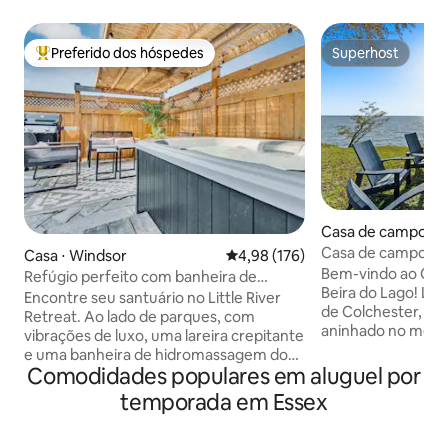
Preferido dos hóspedes
Superhost
Entre os melhores preferidos dos hóspedes
Superhost
Casa de campo ⋅ E
Casa de campo co
Casa ⋅ Windsor
4,98 de uma avaliação média de 
4,98 (176)
hidromassagem e b
Bem-vindo ao Cha
Refúgio perfeito com banheira de
todo
Beira do Lago! Loc
hidromassagem e lareira
Encontre seu santuário no Little River
de Colchester, à b
Retreat. Ao lado de parques, com
aninhado no meio d
vibrações de luxo, uma lareira crepitante
Essex. Esta casa 
e uma banheira de hidromassagem dos
camas (uma cama 
Comodidades populares em aluguel por
sonhos. Desfrute de uma caminhada ou
principal, um bel
passeio de bicicleta por belos parques e
temporada em Essex
queen e um belich
praias, incluindo a Trilha Ganatchio de
no 2º quarto, al
mais de 10 km e a Praia Sandpoint
adicional no piso p