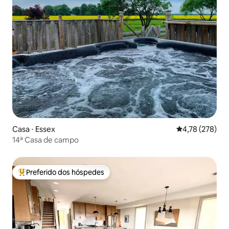
Casa ⋅ Essex
4,78 de uma av
4,78 (278)
14ª Casa de campo
Preferido dos hóspedes
Entre os melhores preferidos dos hóspedes