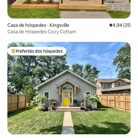
Casa de hóspedes ⋅ Kingsville
4,94 de uma a
4,94 (31)
Casa de Hóspedes Cozy Cottam
Preferido dos hóspedes
Entre os melhores preferidos dos hóspedes