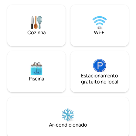
(ambos a 5 minutos de distância). Em
completa, jantar in
menos de 45 minutos, encontre-se na
livre, banheira d
região vinícola ou, para os amantes da
pessoas e vistas d
natureza, no Parque Nacional Point
Colchester, resta
Pelee. WFCU Centre a 3 minutos de
marina a poucos p
distância. Caesars Windsor, túnel e
Cozinha
Wi-Fi
refúgio verdadeir
ponte para os EUA a 10-15 minutos de
distância. Aeroporto de Detroit aprox.
45 min, nova fábrica de baterias 9 min
Estacionamento
Piscina
gratuito no local
Ar-condicionado