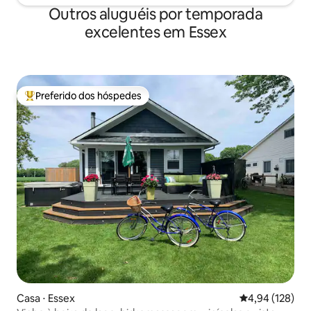
Outros aluguéis por temporada
excelentes em Essex
Preferido dos hóspedes
Entre os melhores preferidos dos hóspedes
Casa ⋅ Essex
4,94 de uma av
4,94 (128)