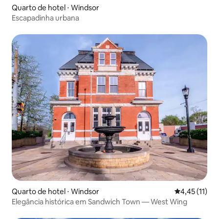
Quarto de hotel ⋅ Windsor
Escapadinha urbana
Quarto de hotel ⋅ Windsor
4,45 de uma a
4,45 (11)
Elegância histórica em Sandwich Town — West Wing