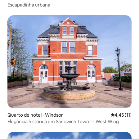
Escapadinha urbana
Quarto de hotel ⋅ Windsor
4,45 de uma a
4,45 (11)
Elegância histórica em Sandwich Town — West Wing