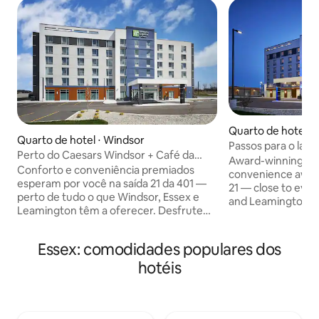
Quarto de hotel ⋅
Quarto de hotel ⋅ Windsor
Passos para o lago 
Perto do Caesars Windsor + Café da
manhã e piscina gr
Award-winning co
manhã e piscina gratuitos
Conforto e conveniência premiados
convenience await j
esperam por você na saída 21 da 401 —
21 — close to ever
perto de tudo o que Windsor, Essex e
and Leamington ha
Leamington têm a oferecer. Desfrute
easy access to do
de fácil acesso ao centro de Windsor,
attractions, and c
atrações locais e viagens
Detroit. Start your
Essex: comodidades populares dos
transfronteiriças para Detroit. Comece
breakfast, relax in
o dia com café da manhã quente
hotéis
enjoy free parking
gratuito, relaxe na piscina coberta e
Lake St. Clair, vis
desfrute de estacionamento e Wi-Fi
Casino, and discov
gratuitos. Explore o Lago St. Clair, visite o
region from your
Caesars Windsor Casino e descubra o