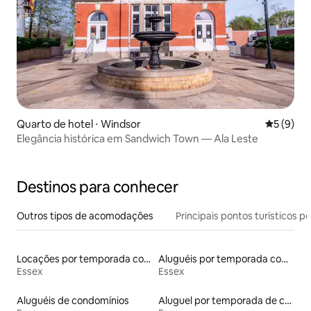
Quarto de hotel ⋅ Windsor
5 de uma 
5 (9)
Elegância histórica em Sandwich Town — Ala Leste
Destinos para conhecer
Outros tipos de acomodações
Principais pontos turísticos po
Locações por temporada com piscina
Aluguéis por temporada com acesso ao lago
Essex
Essex
Aluguéis de condomínios
Aluguel por temporada de casas de hóspedes