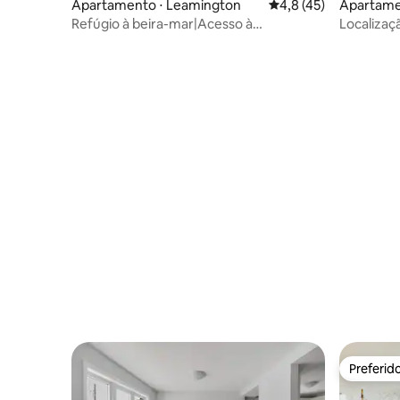
Apartamento ⋅ Leamington
4,8 de uma avaliação 
4,8 (45)
Apartame
Refúgio à beira-mar|Acesso à
Localizaçã
praia|Lareira|Leamington
Preferid
Preferid