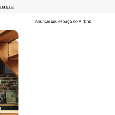
 original
Anuncie seu espaço no Airbnb
 deslizando o dedo na tela.