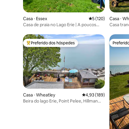
Casa ⋅ Essex
5 de uma avaliação m
5 (120)
Casa ⋅ Wh
Casa de praia no Lago Erie | A poucos
Casa tranq
passos da areia + rota do vinho
Pelee, Hi
Preferido dos hóspedes
Preferid
Entre os melhores preferidos dos hóspedes
Preferid
Casa ⋅ Wheatley
4,93 de uma avaliação m
4,93 (189)
Beira do lago Erie, Point Pelee, Hillman
Marsh