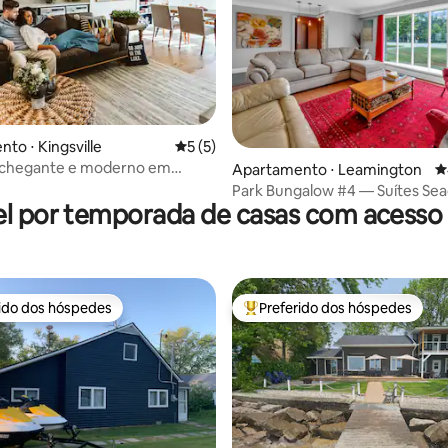
to ⋅ Kingsville
5 de uma avaliação média de 5, 5 avalia
5 (5)
nchegante e moderno em
Apartamento ⋅ Leamington
4
raia
Park Bungalow #4 — Suítes Seac
l por temporada de casas com acesso 
Beach
rido dos hóspedes
Preferido dos hóspedes
 melhores preferidos dos hóspedes
Entre os melhores preferidos d