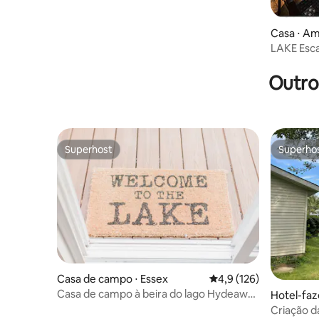
Casa ⋅ A
LAKE Esca
com doca 
Outro
Superhost
Superho
Superhost
Superho
Casa de campo ⋅ Essex
4,9 de uma avaliação m
4,9 (126)
Casa de campo à beira do lago Hydeaway
Hotel-faz
no lago Erie com banheira de
Criação 