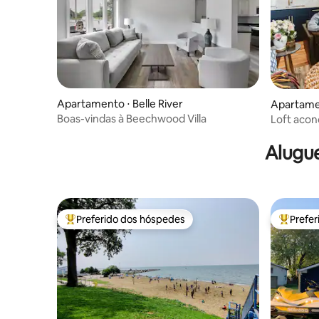
Apartamento ⋅ Belle River
Apartamen
Boas-vindas à Beechwood Villa
Loft aco
frente à p
Alugue
Preferido dos hóspedes
Prefe
Entre os melhores preferidos dos hóspedes
Entre os