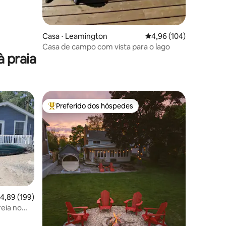
ções
Casa ⋅ Leamington
4,96 de uma avaliação 
4,96 (104)
Casa de campo com vista para o lago
 praia
Preferido dos hóspedes
Entre os melhores preferidos dos hóspedes
,89 de uma avaliação média de 5, 199 avaliações
4,89 (199)
reia no
ções