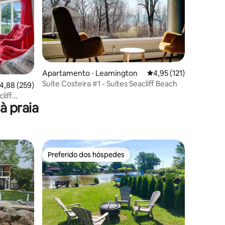
Apartamento ⋅ Leamington
4,95 de uma avaliação 
4,95 (121)
ções
Suíte Costeira #1 - Suítes Seacliff Beach
,88 de uma avaliação média de 5, 259 avaliações
4,88 (259)
liff
à praia
Preferido dos hóspedes
os hóspedes
Preferido dos hóspedes