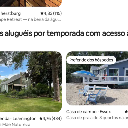
mherstburg
4,83 de uma avaliação média de 5, 115 avalia
4,83 (115)
pe Retreat — na beira da água,
de praia
s aluguéis por temporada com acesso à
st
Preferido dos hóspedes
st
Preferido dos hóspedes
Casa de campo ⋅ Essex
4
édia de 5, 126 avaliações
Casa de praia de 3 quartos na a
enda ⋅ Leamington
4,76 de uma avaliação média de 5, 434 avalia
4,76 (434)
Lago Erie
da Mãe Natureza