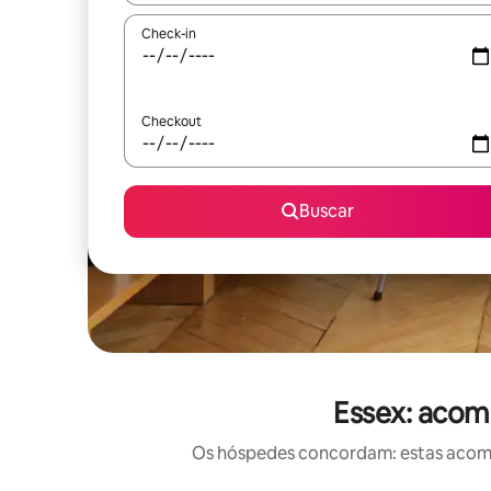
Check-in
Checkout
Buscar
Essex: acom
Os hóspedes concordam: estas acomod