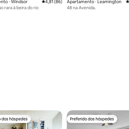
média de 5, 45 avaliações
nto ⋅ Windsor
4,81 de uma avaliação média de 5, 86 avalia
4,81 (86)
Apartamento ⋅ Leamington
4
o rara à beira do rio
48 na Avenida.
o dos hóspedes
Preferido dos hóspedes
o dos hóspedes
Preferido dos hóspedes