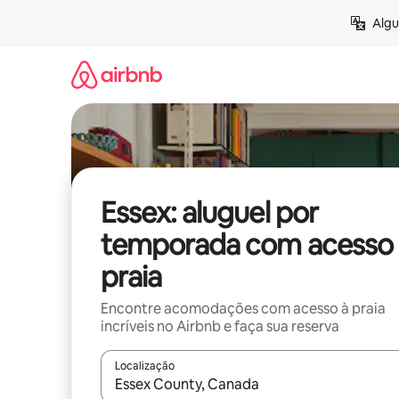
Pular
Algu
para
o
conteúdo
Essex: aluguel por
temporada com acesso 
praia
Encontre acomodações com acesso à praia
incríveis no Airbnb e faça sua reserva
Localização
Quando os resultados estiverem disponíveis, expl