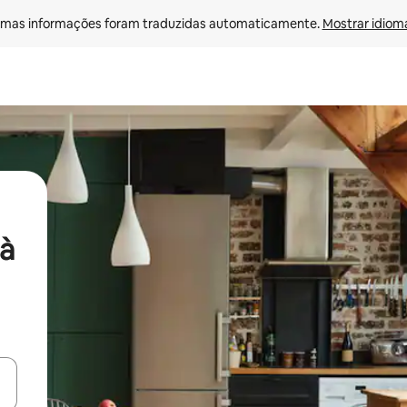
mas informações foram traduzidas automaticamente. 
Mostrar idioma
à
ore-os usando as seta para cima e para baixo do teclado ou tocando e