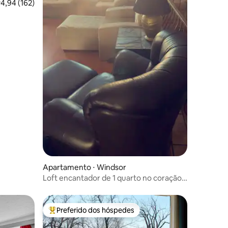
ções
,94 de uma avaliação média de 5, 162 avaliações
4,94 (162)
Apartamento ⋅ Windsor
Loft encantador de 1 quarto no coração
de Windsor
Preferido dos hóspedes
Entre os melhores preferidos dos hóspedes