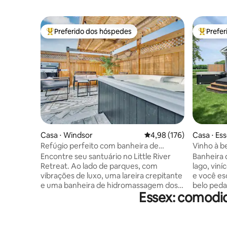
Preferido dos hóspedes
Prefe
Entre os melhores preferidos dos hóspedes
Entre os
Casa ⋅ Windsor
4,98 de uma avaliação m
4,98 (176)
Casa ⋅ Es
Refúgio perfeito com banheira de
Vinho à b
hidromassagem e lareira
vinícolas 
Encontre seu santuário no Little River
Banheira 
Retreat. Ao lado de parques, com
lago, vinícolas e 
vibrações de luxo, uma lareira crepitante
e você esc
e uma banheira de hidromassagem dos
belo peda
Essex: comodi
sonhos. Desfrute de uma caminhada ou
Lago Erie. Se você optar por relax
passeio de bicicleta por belos parques e
nesta casa
praias, incluindo a Trilha Ganatchio de
muitas vin
mais de 10 km e a Praia Sandpoint (ambos
pé, você 