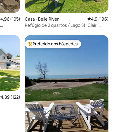
ções
,96 de uma avaliação média de 5, 105 avaliações
4,96 (105)
Casa ⋅ Belle River
4,9 de uma avaliação 
4,9 (196)
Refúgio de 2 quartos / Lago St. Clair,
Canadá / caiaque
Preferido dos hóspedes
Entre os melhores preferidos dos hóspedes
,89 de uma avaliação média de 5, 122 avaliações
4,89 (122)