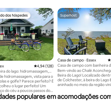
rido dos hóspedes
Superhost
 melhores preferidos dos hóspedes
Superhost
Casa de campo ⋅ Essex
4
Casa de campo com banheira 
édia de 5, 176 avaliações
sex
4,94 de uma avaliação média de 5, 128 avalia
4,94 (128)
hidromassagem e belas vistas 
Bem-vindo ao Chalé Aconcheg
eira do lago: hidromassagem,
Beira do Lago! Localizado dentro
e vista para o lago
de hidromassagem, vista para o
de Colchester, à beira do Lago E
golfe? Parece perfeito? É
aninhado no meio da região vin
olheu o lugar perfeito! Um
Essex. Esta casa de campo disp
ço do céu a poucos passos do
camas (uma cama queen no qu
dades populares em acomodações com 
ar
principal, um beliche com uma
 incrível ou desfrutar das
queen e um beliche superior c
ícolas a uma curta distância a
no 2º quarto, além de uma ca
escolheu uma verdadeira joia!!