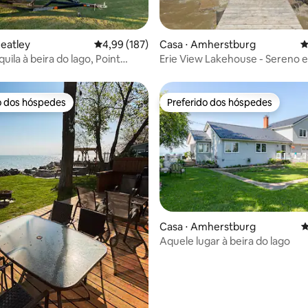
édia de 5, 120 avaliações
eatley
4,99 de uma avaliação média de 5, 187 avalia
4,99 (187)
Casa ⋅ Amherstburg
4
uila à beira do lago, Point
Erie View Lakehouse - Sereno e
llman Marsh
espaçoso
o dos hóspedes
Preferido dos hóspedes
o dos hóspedes
Preferido dos hóspedes
édia de 5, 189 avaliações
Casa ⋅ Amherstburg
4
Aquele lugar à beira do lago