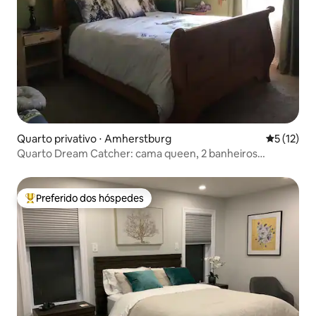
Quarto privativo ⋅ Amherstburg
5 de uma a
5 (12)
Quarto Dream Catcher: cama queen, 2 banheiros
privativos
Preferido dos hóspedes
Entre os melhores preferidos dos hóspedes