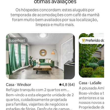
ótimas avaliações
Os hóspedes concordam: estes aluguéis por
temporada de acomodações com café da manhã
foram muito bem avaliados por sua localização,
limpeza e muito mais.
Superhost
Preferido dos 
Superhost
Entre os melhore
Casa ⋅ LaSalle
Casa ⋅ Windsor
4,8 de uma avaliação média de
4,8 (64)
A pousada Ambass
Refúgio tranquilo com 2 quartos em
Boas-vindas a tod
Little Italy, com estacionamento
Bem-vindo a esta elegante unidade de 2
anteriores e saud
quartos, cuidadosamente projetada
nossos novos ami
para famílias, viajantes de negócios e
Propriedade de lu
estadias de férias. Desfrute de camas