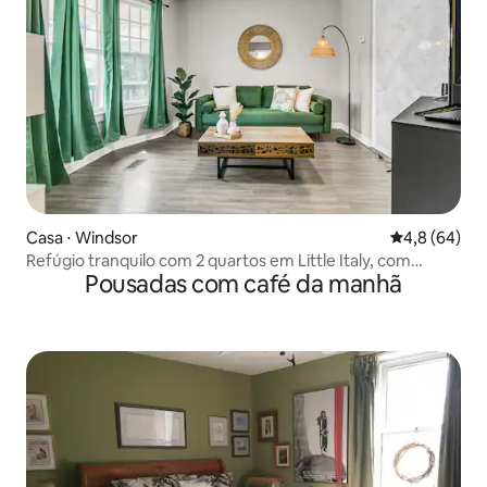
Casa ⋅ Windsor
4,8 de uma a
4,8 (64)
Refúgio tranquilo com 2 quartos em Little Italy, com
Pousadas com café da manhã
estacionamento