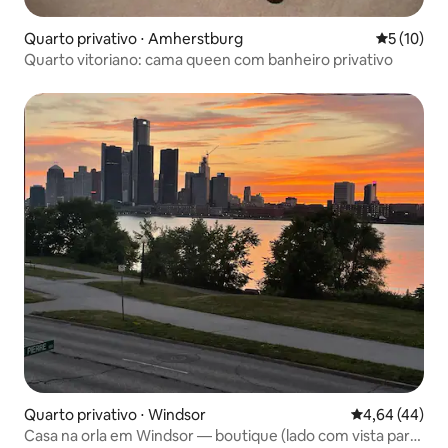
Quarto privativo ⋅ Amherstburg
5 de uma a
5 (10)
Quarto vitoriano: cama queen com banheiro privativo
Quarto privativo ⋅ Windsor
4,64 de uma a
4,64 (44)
Casa na orla em Windsor — boutique (lado com vista para