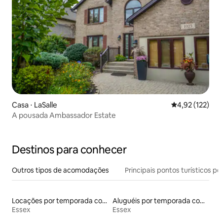
Casa ⋅ LaSalle
4,92 de uma av
4,92 (122)
A pousada Ambassador Estate
Destinos para conhecer
Outros tipos de acomodações
Principais pontos turísticos po
Locações por temporada com piscina
Aluguéis por temporada com acesso ao lago
Essex
Essex