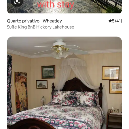
Quarto privativo ⋅ Wheatley
5 de uma a
5 (41)
Suíte King BnB Hickory Lakehouse