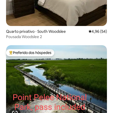
Quarto privativo ⋅ South Woodslee
4,96 de uma a
4,96 (54)
Pousada Woodslee 2
Preferido dos hóspedes
Entre os melhores preferidos dos hóspedes