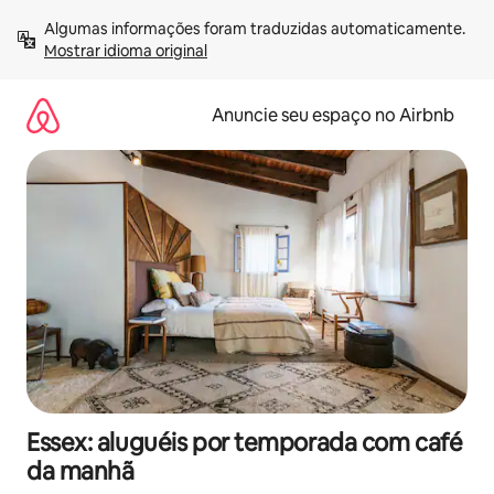
Pular
Algumas informações foram traduzidas automaticamente. 
para
Mostrar idioma original
o
conteúdo
Anuncie seu espaço no Airbnb
Essex: aluguéis por temporada com café
da manhã