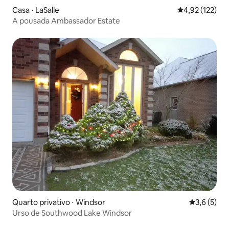
Casa ⋅ LaSalle
4,92 de uma av
4,92 (122)
A pousada Ambassador Estate
Quarto privativo ⋅ Windsor
3,6 de uma 
3,6 (5)
Urso de Southwood Lake Windsor