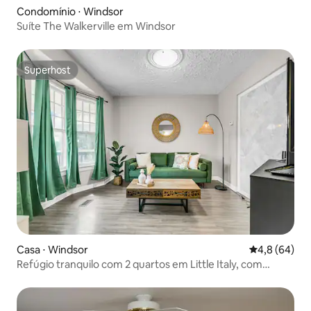
Condomínio ⋅ Windsor
Suíte The Walkerville em Windsor
Superhost
Superhost
Casa ⋅ Windsor
4,8 de uma a
4,8 (64)
Refúgio tranquilo com 2 quartos em Little Italy, com
estacionamento