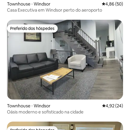
Townhouse ⋅ Windsor
4,86 de uma a
4,86 (50)
Casa Executiva em Windsor perto do aeroporto
Preferido dos hóspedes
Preferido dos hóspedes
Townhouse ⋅ Windsor
4,92 de uma a
4,92 (24)
Oásis moderno e sofisticado na cidade