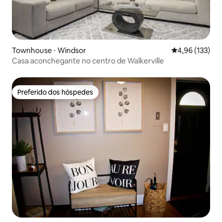
Townhouse ⋅ Windsor
4,96 de uma av
4,96 (133)
Casa aconchegante no centro de Walkerville
Preferido dos hóspedes
Preferido dos hóspedes