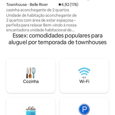
confortável nest
Townhouse ⋅ Belle River
4,92 de uma avaliação média de 
4,92 (176)
conservada, ideal p
casinha aconchegante de 2 quartos
profissionais ou vis
Unidade de habitação aconchegante de
espaço dispõe de 2
2 quartos com área de estar espaçosa –
Duplo), 2 banheiro
perfeita para relaxar Bem-vindo à nossa
um banheiro privat
encantadora unidade habitacional de
luminosa com teto
Essex: comodidades populares para
dois quartos, cuidadosamente projetada
cozinha totalmen
para oferecer uma estadia acolhedora e
aluguel por temporada de townhouses
máquina de lavar 
convidativa. Ideal para casais, famílias
máquina de lavar 
pequenas ou viajantes de negócios,
unidade. Limpo, espaçoso e projetado
nossa acomodação oferece um retiro
para uma estadia 
confortável com todas as comodidades
de que você precisa. Nossa casa está
totalmente equipada com todos os itens
essenciais que nossos hóspedes podem
precisar. Usamos toalhas, roupas de
Cozinha
Wi-Fi
cama e travesseiros brancos para
refletir nossos altos padrões de limpeza
e cuidado.