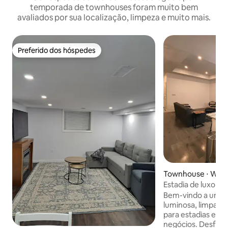
temporada de townhouses foram muito bem
avaliados por sua localização, limpeza e muito mais.
Preferido dos hóspedes
Preferido dos hóspedes
Townhouse ⋅ Wind
Estadia de luxo c
de família/empre
Bem-vindo a uma 
estacionamento
luminosa, limpa e 
para estadias em f
negócios. Desfrute de uma estadia