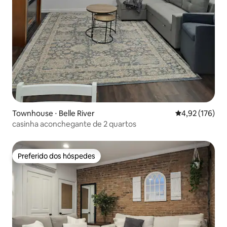
Townhouse ⋅ Belle River
4,92 de uma av
4,92 (176)
casinha aconchegante de 2 quartos
Preferido dos hóspedes
Preferido dos hóspedes