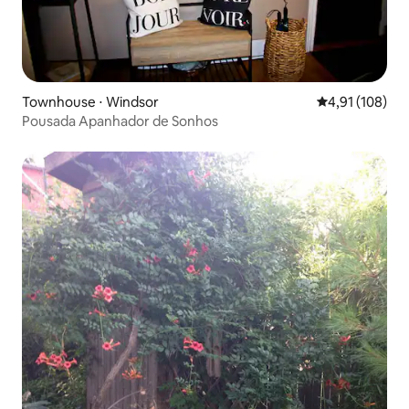
Townhouse ⋅ Windsor
4,91 de uma av
4,91 (108)
Pousada Apanhador de Sonhos