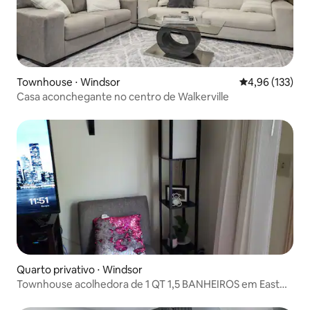
Townhouse ⋅ Windsor
4,96 de uma av
4,96 (133)
Casa aconchegante no centro de Walkerville
Quarto privativo ⋅ Windsor
Townhouse acolhedora de 1 QT 1,5 BANHEIROS em East
Windsor