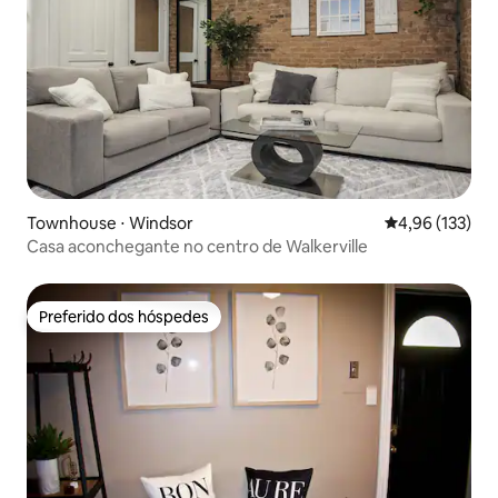
Townhouse ⋅ Windsor
4,96 de uma av
4,96 (133)
Casa aconchegante no centro de Walkerville
Preferido dos hóspedes
Preferido dos hóspedes