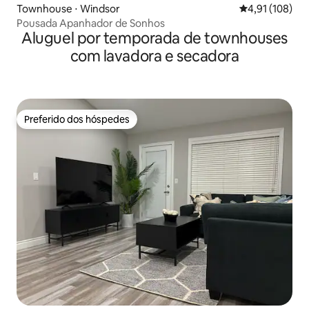
Townhouse ⋅ Windsor
4,91 de uma av
4,91 (108)
Pousada Apanhador de Sonhos
Aluguel por temporada de townhouses
com lavadora e secadora
Preferido dos hóspedes
Preferido dos hóspedes