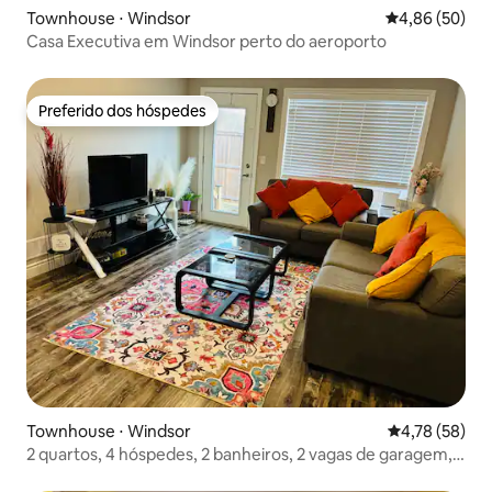
Townhouse ⋅ Windsor
4,86 de uma a
4,86 (50)
Casa Executiva em Windsor perto do aeroporto
Preferido dos hóspedes
Preferido dos hóspedes
Townhouse ⋅ Windsor
4,78 de uma a
4,78 (58)
2 quartos, 4 hóspedes, 2 banheiros, 2 vagas de garagem,
pátio, cozinha