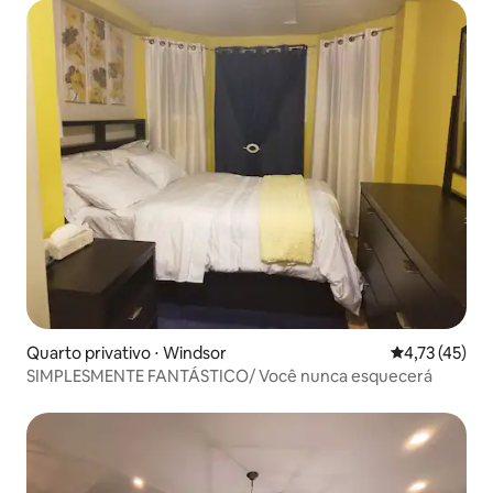
Quarto privativo ⋅ Windsor
4,73 de uma a
4,73 (45)
SIMPLESMENTE FANTÁSTICO/ Você nunca esquecerá