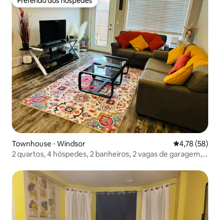
Preferido dos hóspedes
Preferido dos hóspedes
Townhouse ⋅ Windsor
4,78 de uma a
4,78 (58)
2 quartos, 4 hóspedes, 2 banheiros, 2 vagas de garagem,
pátio, cozinha