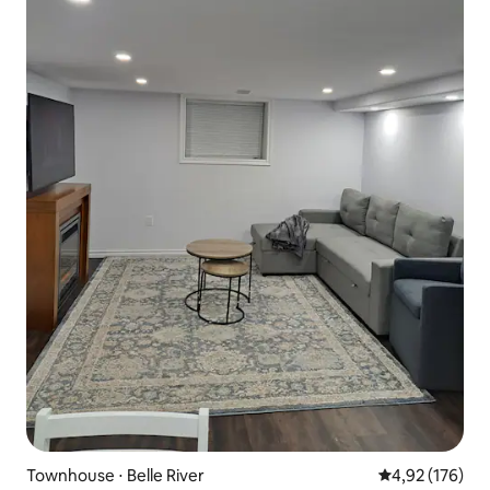
Townhouse ⋅ Belle River
4,92 de uma av
4,92 (176)