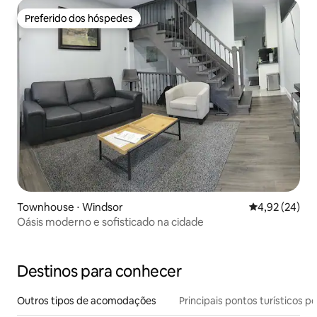
Preferido dos hóspedes
Preferido dos hóspedes
Townhouse ⋅ Windsor
4,92 de uma a
4,92 (24)
Oásis moderno e sofisticado na cidade
Destinos para conhecer
Outros tipos de acomodações
Principais pontos turísticos po