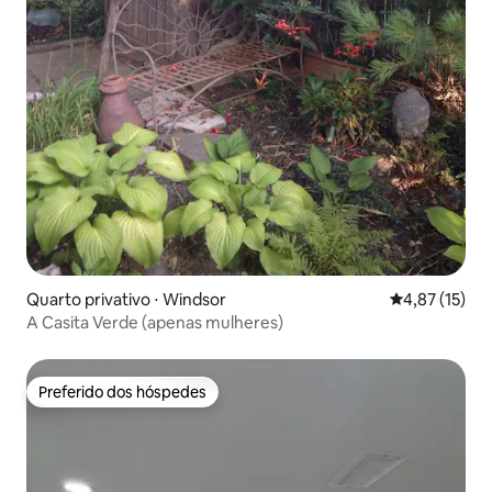
Quarto privativo ⋅ Windsor
4,87 de uma a
4,87 (15)
A Casita Verde (apenas mulheres)
Preferido dos hóspedes
Preferido dos hóspedes