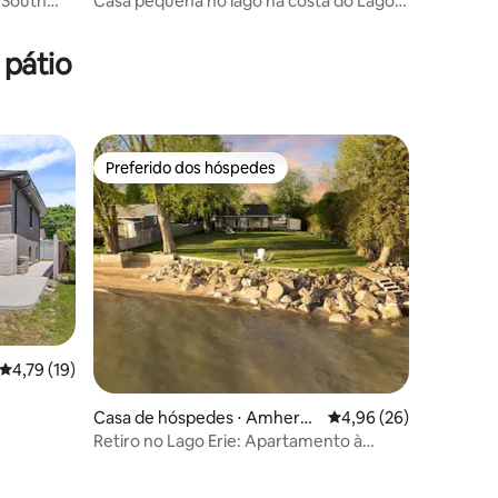
 South
Casa pequena no lago na costa do Lago
Erie
 pátio
Preferido dos hóspedes
Preferido dos hóspedes
4,79 de uma avaliação média de 5, 19 avaliações
4,79 (19)
Casa de hóspedes ⋅ Amherst
4,96 de uma avaliação
4,96 (26)
burg
Retiro no Lago Erie: Apartamento à
beira-mar