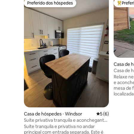
Preferido dos hóspedes
Prefe
Preferido dos hóspedes
Entre os
Casa de h
Casa de h
cama king
Relaxe ne
e aconch
mesa de f
localizad
Costa Nor
Convenie
minutos da
Casa de hóspedes ⋅ Windsor
5 de uma avaliação
5 (6)
hóspedes
Suíte privativa tranquila e aconchegante
dos melho
com entrada separada
Suíte tranquila e privativa no andar
tem a ofe
principal com entrada separada. Este é
observaçã