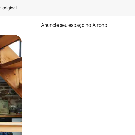
 original
Anuncie seu espaço no Airbnb
 deslizando o dedo na tela.