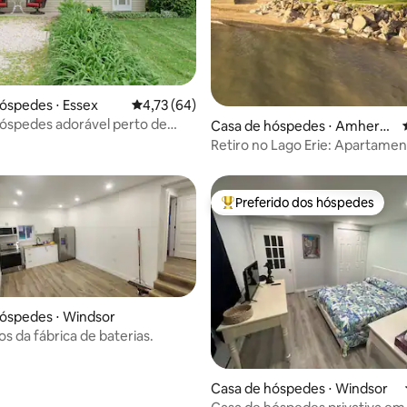
óspedes ⋅ Essex
4,73 de uma avaliação média de 5, 64 avalia
4,73 (64)
óspedes adorável perto de
Casa de hóspedes ⋅ Amherst
 ÉPICAS
burg
Retiro no Lago Erie: Apartamen
beira-mar
Preferido dos hóspedes
Entre os melhores preferidos d
óspedes ⋅ Windsor
s da fábrica de baterias.
Casa de hóspedes ⋅ Windsor