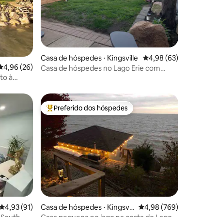
ções
Casa de hóspedes ⋅ Kingsville
4,98 de uma avaliação
4,98 (63)
4,96 de uma avaliação média de 5, 26 avaliações
4,96 (26)
Casa de hóspedes no Lago Erie com
cama king size
to à
Preferido dos hóspedes
os hóspedes
Entre os melhores preferidos dos hóspedes
4,93 de uma avaliação média de 5, 91 avaliações
4,93 (91)
Casa de hóspedes ⋅ Kingsvill
4,98 de uma avaliação m
4,98 (769)
e