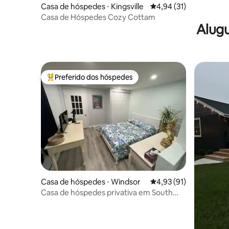
Casa de hóspedes ⋅ Kingsville
4,94 de uma avaliação 
4,94 (31)
Casa de Hóspedes Cozy Cottam
Alugu
Preferido dos hóspedes
Entre os melhores preferidos dos hóspedes
Casa de hóspedes ⋅ Windsor
4,93 de uma avaliação 
4,93 (91)
Casa de hóspedes privativa em South
Windsor