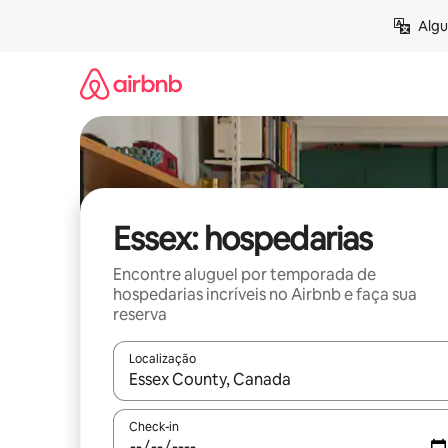
Pular
Algu
para
o
conteúdo
Essex: hospedarias
Encontre aluguel por temporada de
hospedarias incríveis no Airbnb e faça sua
reserva
Localização
Quando os resultados estiverem disponíveis, expl
Check-in