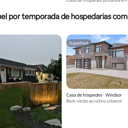
Casa de hóspedes privativa em
média de 5, 31 avaliações
Windsor
el por temporada de hospedarias com
Superhost
Superhost
Casa de hóspedes ⋅ Windsor
Bem-vindo ao retiro urbano!
média de 5, 91 avaliações