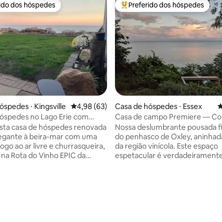
rido dos hóspedes
Preferido dos hóspedes
 melhores preferidos dos hóspedes
Entre os melhores preferidos d
óspedes ⋅ Kingsville
4,98 de uma avaliação média de 5, 63 avalia
4,98 (63)
Casa de hóspedes ⋅ Essex
4
óspedes no Lago Erie com
Casa de campo Premiere — Co
 size
Condado do Vinho/Acesso ao 
sta casa de hóspedes renovada
Nossa deslumbrante pousada fi
egante à beira-mar com uma
do penhasco de Oxley, aninhad
ogo ao ar livre e churrasqueira,
da região vinícola. Este espaço
a na Rota do Vinho EPIC da
espetacular é verdadeiramente
te do Lago Erie.
do que Oxley tem a oferecer. 
ntemente localizado a poucos
compartilhado ao enorme deck
 cidade de Kingsville, os
grandes dimensões para grand
 média de 5, 6 avaliações
 podem desfrutar de alguns
reuniões oferece vistas imacul
res restaurantes que a área
lago. A escada leva ao deck is
recer. Os hóspedes de
praia privativa. Esta propriedad
o de pássaros apreciarão a
moderna e elegante dispõe de 1