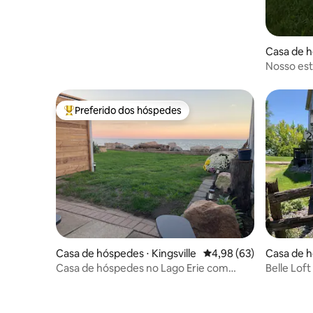
Casa de h
Nosso estú
hóspedes
Preferido dos hóspedes
Entre os melhores preferidos dos hóspedes
Casa de hóspedes ⋅ Kingsville
4,98 de uma avaliação 
4,98 (63)
Casa de h
on
Casa de hóspedes no Lago Erie com
Belle Loft
cama king size