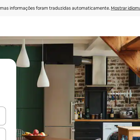
mas informações foram traduzidas automaticamente. 
Mostrar idioma
ore-os usando as seta para cima e para baixo do teclado ou tocando e