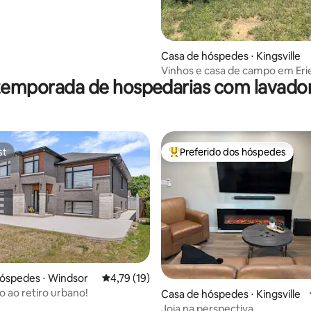
Casa de hóspedes ⋅ Kingsville
Vinhos e casa de campo em Eri
temporada de hospedarias com lavado
st
Preferido dos hóspedes
st
Entre os melhores preferidos d
óspedes ⋅ Windsor
4,79 de uma avaliação média de 5, 19 avalia
4,79 (19)
 ao retiro urbano!
média de 5, 91 avaliações
Casa de hóspedes ⋅ Kingsville
Joia na perspectiva