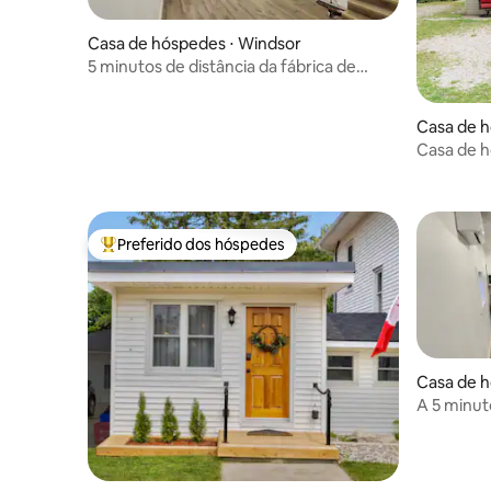
Casa de hóspedes ⋅ Windsor
5 minutos de distância da fábrica de
baterias
Casa de h
Casa de h
vinícolas
Preferido dos hóspedes
Entre os melhores preferidos dos hóspedes
Casa de h
A 5 minuto