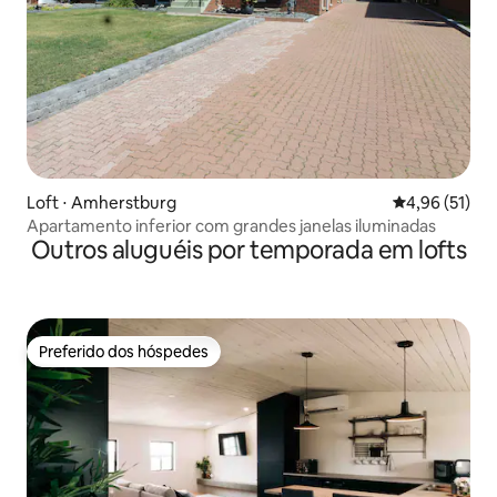
Loft ⋅ Amherstburg
4,96 de uma a
4,96 (51)
Apartamento inferior com grandes janelas iluminadas
Outros aluguéis por temporada em lofts
Preferido dos hóspedes
Preferido dos hóspedes