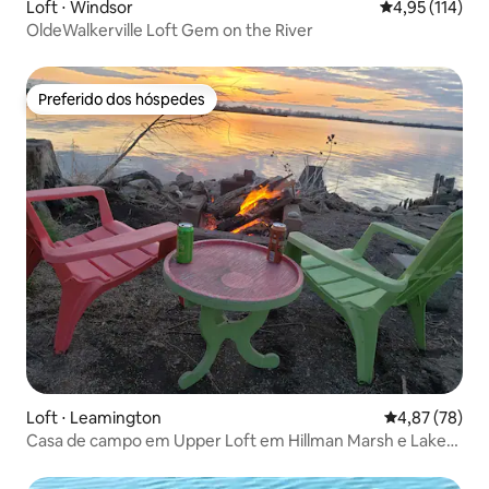
Loft ⋅ Windsor
4,95 de uma av
4,95 (114)
OldeWalkerville Loft Gem on the River
Preferido dos hóspedes
Preferido dos hóspedes
Loft ⋅ Leamington
4,87 de uma a
4,87 (78)
Casa de campo em Upper Loft em Hillman Marsh e Lake
Erie