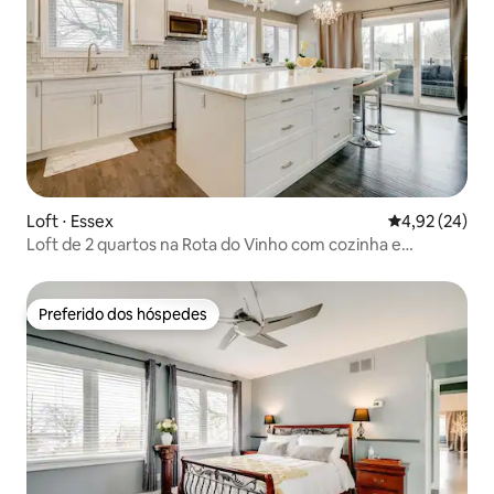
Loft ⋅ Essex
4,92 de uma a
4,92 (24)
Loft de 2 quartos na Rota do Vinho com cozinha e
banheira de hidromassagem
Preferido dos hóspedes
Preferido dos hóspedes