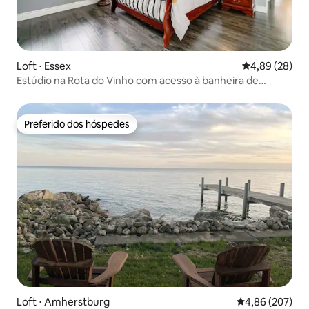
Loft ⋅ Essex
4,89 de uma a
4,89 (28)
Estúdio na Rota do Vinho com acesso à banheira de
hidromassagem
Preferido dos hóspedes
Preferido dos hóspedes
Loft ⋅ Amherstburg
4,86 de uma ava
4,86 (207)