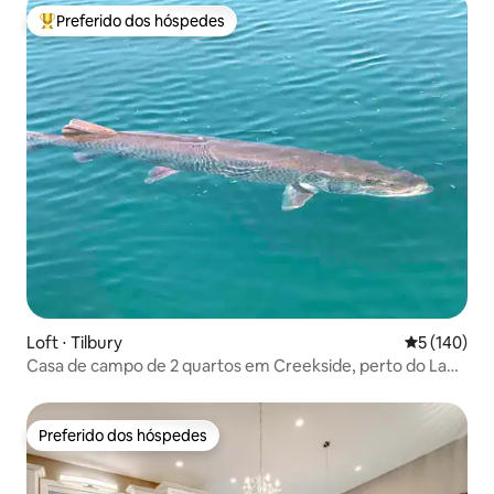
Preferido dos hóspedes
Entre os melhores preferidos dos hóspedes
Loft ⋅ Tilbury
5 de uma av
5 (140)
Casa de campo de 2 quartos em Creekside, perto do Lago
St. Clair
Preferido dos hóspedes
Preferido dos hóspedes