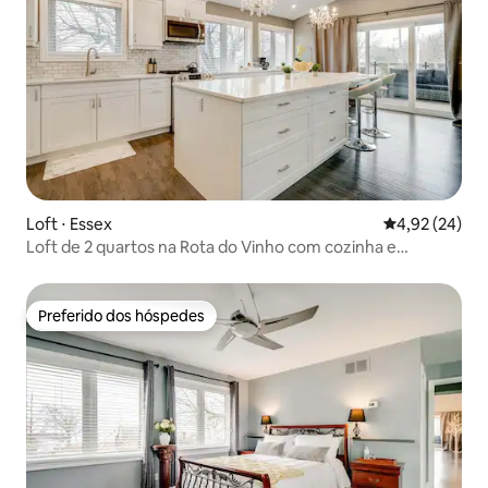
Loft ⋅ Essex
4,92 de uma a
4,92 (24)
Loft de 2 quartos na Rota do Vinho com cozinha e
banheira de hidromassagem
Preferido dos hóspedes
Preferido dos hóspedes