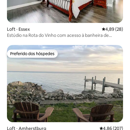
Loft ⋅ Essex
4,89 de uma a
4,89 (28)
Estúdio na Rota do Vinho com acesso à banheira de
hidromassagem
Preferido dos hóspedes
Preferido dos hóspedes
Loft ⋅ Amherstburg
4,86 de uma ava
4,86 (207)