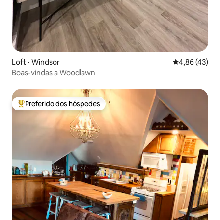
Loft ⋅ Windsor
4,86 de uma a
4,86 (43)
Boas-vindas a Woodlawn
Preferido dos hóspedes
Entre os melhores preferidos dos hóspedes