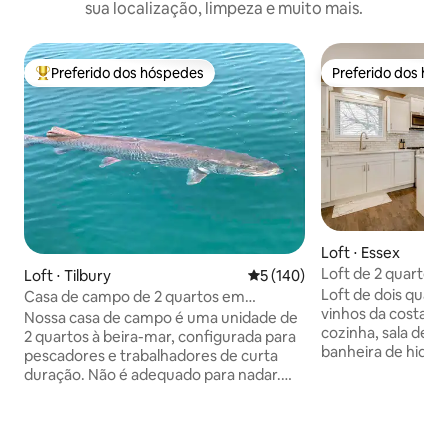
sua localização, limpeza e muito mais.
Preferido dos hóspedes
Preferido dos hó
Entre os melhores preferidos dos hóspedes
Preferido dos hó
Loft ⋅ Essex
Loft de 2 quartos
Loft ⋅ Tilbury
5 de uma avaliação média de 
5 (140)
cozinha e banhei
Loft de dois quart
Casa de campo de 2 quartos em
vinhos da costa no
Creekside, perto do Lago St. Clair
Nossa casa de campo é uma unidade de
cozinha, sala de e
2 quartos à beira-mar, configurada para
banheira de hidr
pescadores e trabalhadores de curta
ótima opção para c
duração. Não é adequado para nadar.
pequenas ou conv
Lancha gratuita a 3 minutos subindo a
que querem mais 
estrada. 7-10 minutos até o LSC a partir
hotel, sem complic
do nosso cais de 40 metros e
Passe o dia em viní