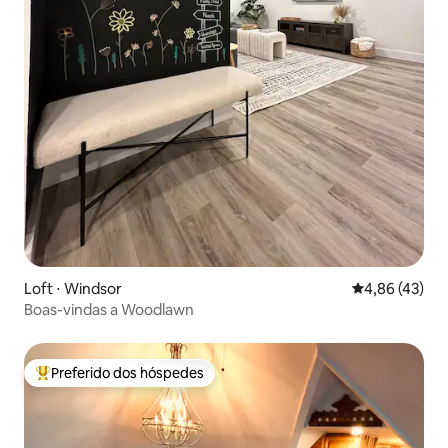
Loft ⋅ Windsor
4,86 de uma a
4,86 (43)
Boas-vindas a Woodlawn
Preferido dos hóspedes
Entre os melhores preferidos dos hóspedes