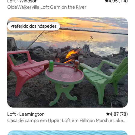
Loft ⋅ Windsor
4,95 de uma av
4,95 (114)
OldeWalkerville Loft Gem on the River
Preferido dos hóspedes
Preferido dos hóspedes
Loft ⋅ Leamington
4,87 de uma a
4,87 (78)
Casa de campo em Upper Loft em Hillman Marsh e Lake
Erie