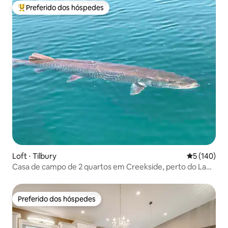
Preferido dos hóspedes
Entre os melhores preferidos dos hóspedes
Loft ⋅ Tilbury
5 de uma av
5 (140)
Casa de campo de 2 quartos em Creekside, perto do Lago
St. Clair
Preferido dos hóspedes
Preferido dos hóspedes