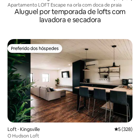
Apartamento LOFT Escape na orla com doca de praia
Aluguel por temporada de lofts com
lavadora e secadora
Preferido dos hóspedes
Preferido dos hóspedes
Loft ⋅ Kingsville
5 de uma av
5 (328)
O Hudson Loft