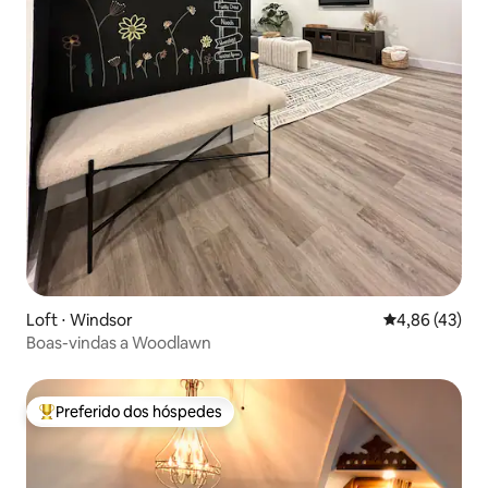
Loft ⋅ Windsor
4,86 de uma a
4,86 (43)
Boas-vindas a Woodlawn
Preferido dos hóspedes
Entre os melhores preferidos dos hóspedes