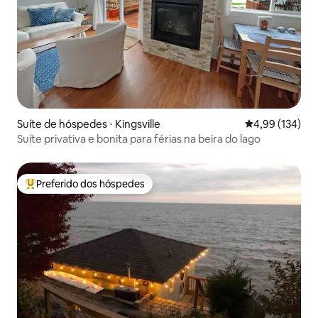
Suíte de hóspedes ⋅ Kingsville
4,99 de uma av
4,99 (134)
Suíte privativa e bonita para férias na beira do lago
Preferido dos hóspedes
Entre os melhores preferidos dos hóspedes