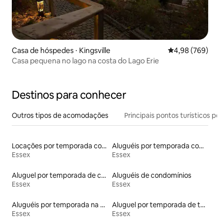
Casa de hóspedes ⋅ Kingsville
4,98 de uma ava
4,98 (769)
Casa pequena no lago na costa do Lago Erie
Destinos para conhecer
Outros tipos de acomodações
Principais pontos turísticos po
Locações por temporada com piscina
Aluguéis por temporada com acesso ao lago
Essex
Essex
Aluguel por temporada de casas de hóspedes
Aluguéis de condomínios
Essex
Essex
Aluguéis por temporada na orla
Aluguel por temporada de townhouses
Essex
Essex