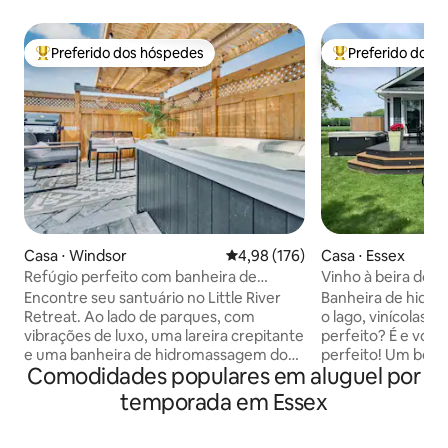
Preferido dos hóspedes
Preferido dos 
Entre os melhores preferidos dos hóspedes
Entre os melhore
Casa ⋅ Windsor
4,98 de uma avaliação média de 
4,98 (176)
Casa ⋅ Essex
Refúgio perfeito com banheira de
Vinho à beira do 
hidromassagem e lareira
vinícolas e vista pa
Encontre seu santuário no Little River
Banheira de hidro
Retreat. Ao lado de parques, com
o lago, vinícolas e golf
vibrações de luxo, uma lareira crepitante
perfeito? É e você
e uma banheira de hidromassagem dos
perfeito! Um belo pedaço do céu a
Comodidades populares em aluguel por
sonhos. Desfrute de uma caminhada ou
poucos passos do Lago 
passeio de bicicleta por belos parques e
optar por relaxar n
temporada em Essex
praias, incluindo a Trilha Ganatchio de
desfrutar das muit
mais de 10 km e a Praia Sandpoint
curta distância a 