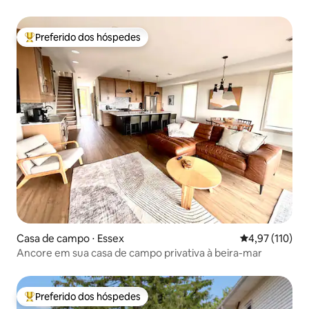
Preferido dos hóspedes
Entre os melhores preferidos dos hóspedes
Casa de campo ⋅ Essex
4,97 de uma av
4,97 (110)
Ancore em sua casa de campo privativa à beira-mar
Preferido dos hóspedes
Entre os melhores preferidos dos hóspedes