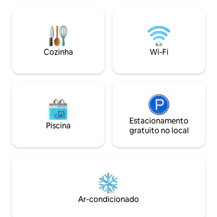
(ambos a 5 minutos de distância). Em
verdadeira joia!! Você pode desfrutar de
menos de 45 minutos, encontre-se na
vistas para o lago
região vinícola ou, para os amantes da
da banheira de h
natureza, no Parque Nacional Point
enquanto saboreia 
Pelee. WFCU Centre a 3 minutos de
perfeita para uma
distância. Caesars Windsor, túnel e
casamento, fim d
Cozinha
Wi-Fi
ponte para os EUA a 10-15 minutos de
ou para casais que
distância. Aeroporto de Detroit aprox.
explorar o que a á
45 min, nova fábrica de baterias 9 min
Estacionamento
Piscina
gratuito no local
Ar-condicionado