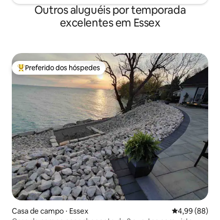
Outros aluguéis por temporada
excelentes em Essex
Preferido dos hóspedes
Entre os melhores preferidos dos hóspedes
Casa de campo ⋅ Essex
4,99 de uma av
4,99 (88)