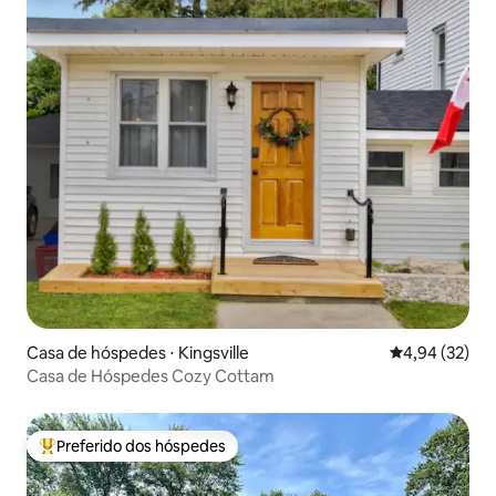
Casa de hóspedes ⋅ Kingsville
4,94 de uma a
4,94 (32)
Casa de Hóspedes Cozy Cottam
Preferido dos hóspedes
Entre os melhores preferidos dos hóspedes