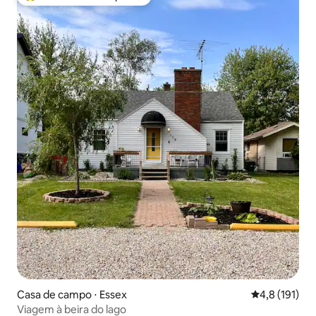
Entre os melhores preferidos dos hóspedes
Casa de campo ⋅ Essex
4,8 de uma av
4,8 (191)
Viagem à beira do lago