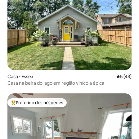
Casa ⋅ Essex
5 de uma a
5 (43)
Casa na beira do lago em região vinícola épica
Preferido dos hóspedes
Entre os melhores preferidos dos hóspedes