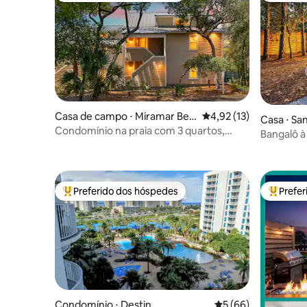
Casa de campo ⋅ Miramar Bea
4,92 de uma avaliação 
4,92 (13)
Casa ⋅ Sa
ch
Condomínio na praia com 3 quartos,
Bangalô à
piscina, jogos, praia particular
Preferido dos hóspedes
Prefe
Entre os melhores preferidos dos hóspedes
Entre os
Condomínio ⋅ Destin
5 de uma avaliação 
5 (66)