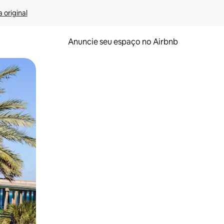
 original
Anuncie seu espaço no Airbnb
 deslizando o dedo na tela.