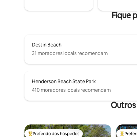
hidromassagem. Wi-Fi, máquina de
poucos pa
lavar/secar roupa com cápsulas de
litorâneo 
iniciação. Passeie até restaurantes e
Fique p
atrações locais. 2 vagas de
estacionamento GRATUITAS. Alugue 25+
a menos que seja militar em serviço
ativo.
Destin Beach
31 moradores locais recomendam
Henderson Beach State Park
410 moradores locais recomendam
Outros
Preferido dos hóspedes
Prefe
Entre os melhores preferidos dos hóspedes
Entre os