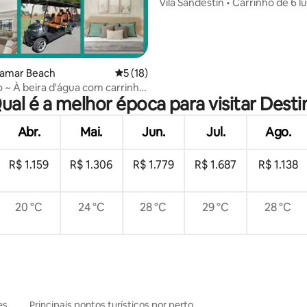
Vila Sandestin • Carrinho de 6 l
Praia • Baytowne • Piscina
ramar Beach
5 de uma avaliação média de 5, 18 avalia
5 (18)
 ~ À beira d'água com carrinho
ual é a melhor época para visitar Desti
 Piscina
Abr.
Mai.
Jun.
Jul.
Ago.
R$ 1.159
R$ 1.306
R$ 1.779
R$ 1.687
R$ 1.138
20 °C
24 °C
28 °C
29 °C
28 °C
es
Principais pontos turísticos por perto