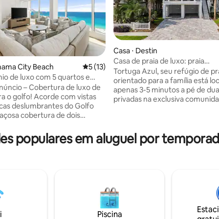
Casa ⋅ Destin
Casa de praia de luxo: praia
nama City Beach
5 de uma avaliação média de 5, 13 avalia
5 (13)
privativa/piscina aquecida
Tortuga Azul, seu refúgio de pr
o de luxo com 5 quartos e
édia de 5, 230 avaliações
orientado para a família está lo
 o golfo na Praia da Cidade do
núncio – Cobertura de luxo de
apenas 3-5 minutos a pé de dua
ra o golfo! Acorde com vistas
privadas na exclusiva comunid
cas deslumbrantes do Golfo
Pointe! Não precisa dirigir, bas
açosa cobertura de dois
sua bolsa de praia e caminhar at
om 5 quartos e 4 banheiros em
Esta espaçosa casa de 5 quartos
ty Beach. Com mais de 250 m²,
s populares em aluguel por temporad
banheiros é perfeita para famíli
ojetada para famílias e grupos
grupos, oferecendo: Piscina aquecida✅
e acomoda confortavelmente
privativa ✅ Dois pontos de ace
spedes. Deslumbre-se com a
privativo à praia ✅ Preparação di
imponente sala de estar de dois
cadeiras de praia/2 guarda-sóis
da cozinha totalmente
piscinas comunitárias, quadras 
 da tranquila suíte principal.
muito mais ✅ Cozinha abasteci
do em Laketown Wharf,
churrasqueira ao ar livre e var
e piscinas em estilo resort,
Estac
aconchegantes
i
Piscina
es no local e acesso à praia a