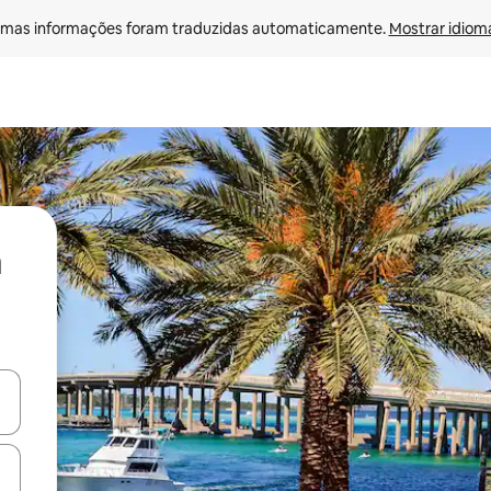
mas informações foram traduzidas automaticamente. 
Mostrar idioma
ore-os usando as seta para cima e para baixo do teclado ou tocando e