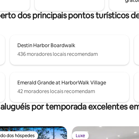
gratui
ssos de distância — o refúgio
perfeito.
erto dos principais pontos turísticos d
Destin Harbor Boardwalk
436 moradores locais recomendam
Emerald Grande at HarborWalk Village
42 moradores locais recomendam
 aluguéis por temporada excelentes em
rido dos hóspedes
Luxe
 melhores preferidos dos hóspedes
Luxe