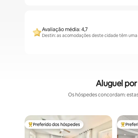
Avaliação média: 4,7
Destin: as acomodações deste cidade têm uma a
Aluguel por
Os hóspedes concordam: estas
Preferido dos hóspedes
Prefe
Entre os melhores preferidos dos hóspedes
Entre os