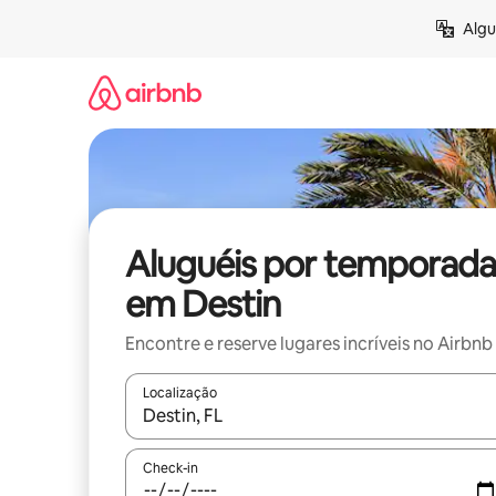
Pular
Algu
para
o
conteúdo
Aluguéis por temporada
em Destin
Encontre e reserve lugares incríveis no Airbnb
Localização
Quando os resultados estiverem disponíveis, expl
Check-in