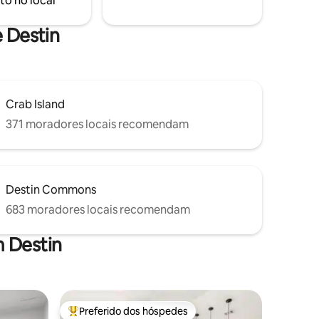
to no local
de praia. Tudo o que você precisa para
uma escapadela relaxante e sem
estresse está esperando por você.
e Destin
Crab Island
371 moradores locais recomendam
Destin Commons
683 moradores locais recomendam
 Destin
Preferido dos hóspedes
Entre os melhores preferidos dos hóspedes