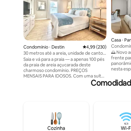
Casa ⋅ Pa
Condomíni
Condomínio ⋅ Destin
4,99 de uma avaliação m
4,99 (230)
vista para
🌅 Novo a
30 metros até a areia, unidade de canto,
Panamá
frente pa
banheira de hidromassagem, vista para o
Saia e vá para a praia — a apenas 100 pés
panorâmi
jardim
da praia de areia açucarada deste
nesta esp
charmoso condomínio. PREÇOS
andares c
MENSAIS PARA IDOSOS. Com uma suíte
Panama Ci
Comodidade
master com cama king size e banheiro
ela foi pr
privativo, um segundo quarto com cama
grandes 
king size, além de um beliche para
até 12 hó
crianças com um banheiro
vista da 
compartilhado no corredor. Térreo,
andares, 
unidade de esquina. A cozinha
equipada e
totalmente abastecida inclui Keurig com
Localiza
cápsulas. 3 TVs. Pátio privativo. A poucos
desfrute d
passos da piscina e da banheira de
Cozinha
Wi-F
restaurant