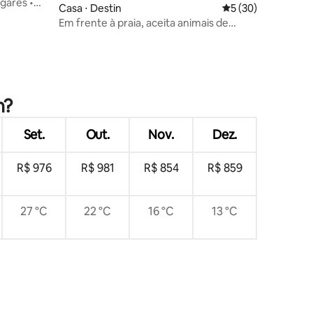
ugares •
Casa ⋅ Destin
5 de uma avaliação
5 (30)
Em frente à praia, aceita animais de
estimação, desconto de setembro
publicado
ções
n?
Set.
Out.
Nov.
Dez.
R$ 976
R$ 981
R$ 854
R$ 859
27 °C
22 °C
16 °C
13 °C