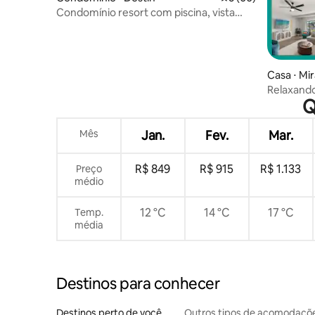
Condomínio resort com piscina, vista
para o mar, banheira de hidromassagem
e 4 cadeiras de praia
Casa ⋅ Mi
Relaxando
Q
de golfe ~
Mês
Jan.
Fev.
Mar.
R$ 849
R$ 915
R$ 1.133
Preço
médio
12 °C
14 °C
17 °C
Temp.
média
Destinos para conhecer
Destinos perto de você
Outros tipos de acomodaçõ