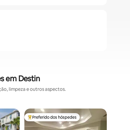
es em Destin
o, limpeza e outros aspectos.
Casa ⋅ De
Preferido dos hóspedes
Prefe
os hóspedes
Entre os melhores preferidos dos hóspedes
Entre o
Sugar Sa
Esta bela