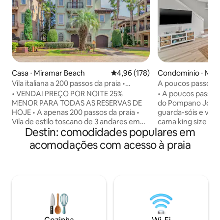
Casa ⋅ Miramar Beach
4,96 de uma avaliação média de 
4,96 (178)
Condomínio ⋅ Mir
h
Vila italiana a 200 passos da praia •
A poucos passos da
Cruzeiro grátis!
estacionamento, 
• VENDA! PREÇO POR NOITE 25%
• A poucos passos
king size
MENOR PARA TODAS AS RESERVAS DE
do Pompano Joe's • Cadeiras de praia
HOJE • A apenas 200 passos da praia •
guarda-sóis e vag
Vila de estilo toscano de 3 andares em
cama king size • 
Destin: comodidades populares em
uma das mais agradáveis propriedades
sofá e cadeiras • 
multimilionárias • Bilhete de cruzeiro
Estacionamento At
acomodações com acesso à praia
gratuito por noite de estadia! (para
completa • Máquin
estadias inferiores a 7 noites) • Piscina
tamanho completo
estilo resort, banheira de
na sala de estar • 
hidromassagem, vista para a piscina a
• Perto do Destin
partir de varand • Equipamento de praia,
Sands Premium Outlets Q
espaço de trabalho, TVs inteligentes
Banheiros: • Quart
grandes em todos os quartos Clique no
com banheiro priva
♡ ícone para salvar na lista de favoritos
Quarto #2 - Cama