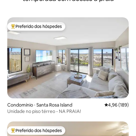
Preferido dos hóspedes
Entre os melhores preferidos dos hóspedes
Condomínio ⋅ Santa Rosa Island
4,96 de uma av
4,96 (189)
Unidade no piso térreo - NA PRAIA!
Preferido dos hóspedes
Entre os melhores preferidos dos hóspedes