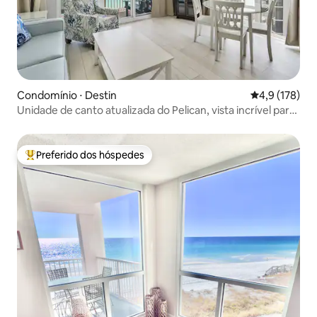
Condomínio ⋅ Destin
4,9 de uma av
4,9 (178)
Unidade de canto atualizada do Pelican, vista incrível para
o mar!
Preferido dos hóspedes
Entre os melhores preferidos dos hóspedes