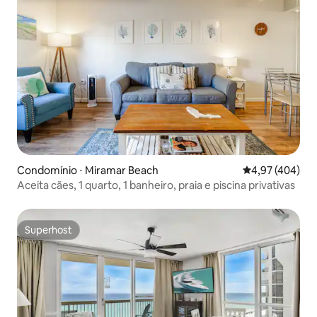
Condomínio ⋅ Miramar Beach
4,97 de uma av
4,97 (404)
Aceita cães, 1 quarto, 1 banheiro, praia e piscina privativas
Superhost
Superhost