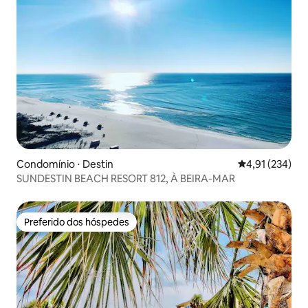
Condomínio ⋅ Destin
4,91 de uma av
4,91 (234)
SUNDESTIN BEACH RESORT 812, À BEIRA-MAR
Preferido dos hóspedes
Preferido dos hóspedes