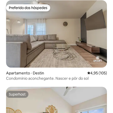
Preferido dos hóspedes
Preferido dos hóspedes
Apartamento ⋅ Destin
4,95 de uma av
4,95 (105)
Condomínio aconchegante. Nascer e pôr do sol
Superhost
Superhost