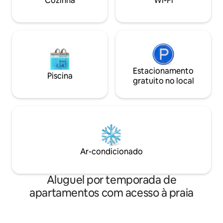
Cozinha
Wi-Fi
e, em seguida, o botão "Fale com o
privativo (banheira - ch
anfitrião" para perguntar qual cruzeiro
estar - Sofá-cama
estará disponível nas datas da sua
estadia.
Estacionamento
Piscina
gratuito no local
Ar-condicionado
Aluguel por temporada de
apartamentos com acesso à praia