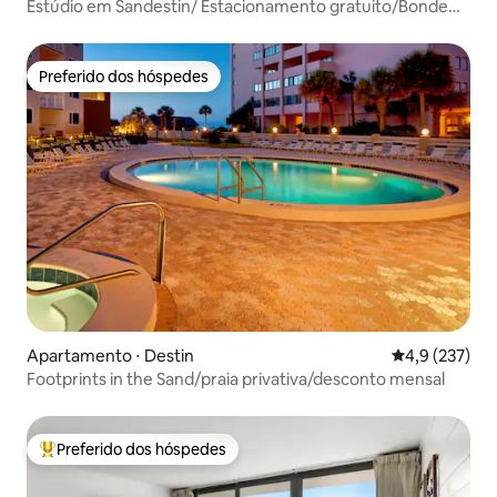
Estúdio em Sandestin/ Estacionamento gratuito/Bonde
de praia gratuito
Preferido dos hóspedes
Preferido dos hóspedes
Apartamento ⋅ Destin
4,9 de uma av
4,9 (237)
Footprints in the Sand/praia privativa/desconto mensal
Preferido dos hóspedes
Entre os melhores preferidos dos hóspedes