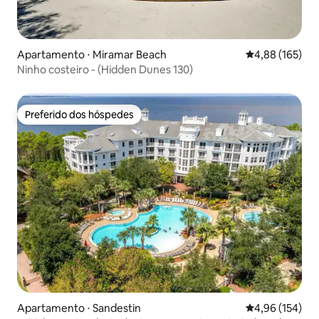
Apartamento ⋅ Miramar Beach
4,88 de uma av
4,88 (165)
Ninho costeiro - (Hidden Dunes 130)
Preferido dos hóspedes
Preferido dos hóspedes
Apartamento ⋅ Sandestin
4,96 de uma av
4,96 (154)