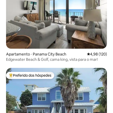
Apartamento ⋅ Panama City Beach
4,98 de uma av
4,98 (120)
Edgewater Beach & Golf, cama king, vista para o mar!
Preferido dos hóspedes
Entre os melhores preferidos dos hóspedes