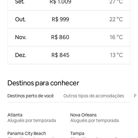
Set.
R$ 1.009
27 °C
Out.
R$ 999
22 °C
Nov.
R$ 860
16 °C
Dez.
R$ 845
13 °C
Destinos para conhecer
Destinos perto de você
Outros tipos de acomodações
Pr
Atlanta
Nova Orleans
Aluguéis por temporada
Aluguéis por temporada
Panama City Beach
Tampa