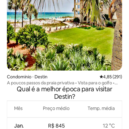
Condomínio ⋅ Destin
4,85 de uma av
4,85 (291)
A poucos passos da praia privativa • Vista para o golfo •
Qual é a melhor época para visitar
Equipamento de praia
Destin?
Mês
Preço médio
Temp. média
Jan.
R$ 845
12 °C