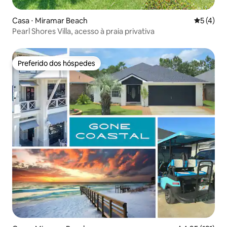
Casa ⋅ Miramar Beach
5 de uma 
5 (4)
Pearl Shores Villa, acesso à praia privativa
Preferido dos hóspedes
Preferido dos hóspedes