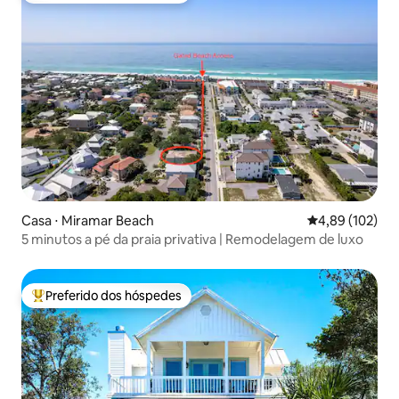
Casa ⋅ Miramar Beach
4,89 de uma av
4,89 (102)
5 minutos a pé da praia privativa | Remodelagem de luxo
Preferido dos hóspedes
Entre os melhores preferidos dos hóspedes