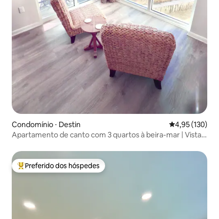
Condomínio ⋅ Destin
4,95 de uma av
4,95 (130)
Apartamento de canto com 3 quartos à beira-mar | Vistas
do nascer e do pôr do sol
Preferido dos hóspedes
Entre os melhores preferidos dos hóspedes