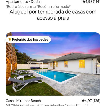
Apartamento ⋅ Destin
4,93 de uma av
4,93 (114)
*Retiro à beira-mar*Recém-reformado*
Aluguel por temporada de casas com
acesso à praia
Preferido dos hóspedes
Entre os melhores preferidos dos hóspedes
Casa ⋅ Miramar Beach
4,97 de uma av
4,97 (126)
PISCINA privativa - Acesso privativo à praia fechada -