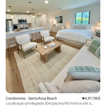
Condomínio ⋅ Santa Rosa Beach
4,97 de uma av
4,97 (183)
Localização privilegiada 30A/piscina/60 metros até a