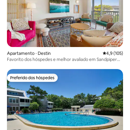
Apartamento ⋅ Destin
4,9 de uma av
4,9 (105)
Favorito dos hóspedes e melhor avaliado em Sandpiper
Cove!
Preferido dos hóspedes
Preferido dos hóspedes