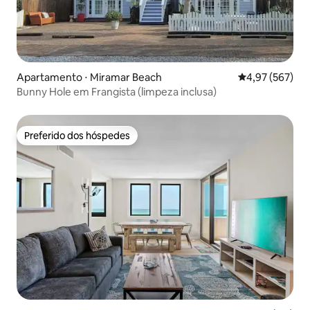
Apartamento ⋅ Miramar Beach
4,97 de uma av
4,97 (567)
Bunny Hole em Frangista (limpeza inclusa)
Preferido dos hóspedes
Preferido dos hóspedes