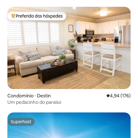
praia/Wi-Fi
Preferido dos hóspedes
Entre os melhores preferidos dos hóspedes
Condomínio ⋅ Destin
4,94 de uma av
4,94 (176)
Um pedacinho do paraíso
Superhost
Superhost