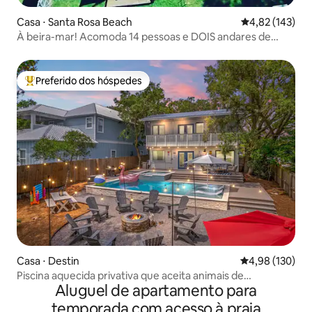
Casa ⋅ Santa Rosa Beach
4,82 de uma av
4,82 (143)
À beira-mar! Acomoda 14 pessoas e DOIS andares de
diversão com toboágua!!
Preferido dos hóspedes
Entre os melhores preferidos dos hóspedes
Casa ⋅ Destin
4,98 de uma av
4,98 (130)
Piscina aquecida privativa que aceita animais de
Aluguel de apartamento para
estimação, banheira de hidromassagem e lareira externa
a 6 minutos
temporada com acesso à praia