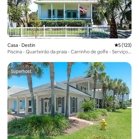
Casa ⋅ Destin
5 de uma av
5 (123)
Piscina - Quarteirão da praia - Carrinho de golfe - Serviço
de praia
Superhost
Superhost