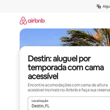
Pular
Algu
para
o
conteúdo
Destin: aluguel por
temporada com cama
acessível
Encontre acomodações com cama de altura
acessível incríveis no Airbnb e faça sua reserv
Localização
Quando os resultados estiverem disponíveis, expl