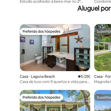
and
Estúdio acolhedor à beira-mar no 2º
Condomíni
andar | Varanda
mar e var
Aluguel por
Preferido dos hóspedes
Superho
Preferido dos hóspedes
Superho
Casa ⋅ Laguna Beach
5 de uma avaliação 
5 (29)
Casa ⋅ Fo
Casa de luxo com 9 quartos e vista para o
Magnolia 
Golfo
milhas da 
Preferido dos hóspedes
Superho
Preferido dos hóspedes
Superho