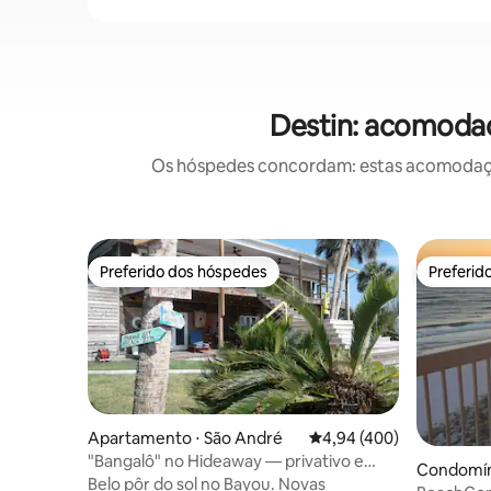
Destin: acomodaç
Os hóspedes concordam: estas acomodações
Preferido dos hóspedes
Preferid
Preferido dos hóspedes
Preferid
Apartamento ⋅ São André
4,94 de uma avaliação m
4,94 (400)
"Bangalô" no Hideaway — privativo e
Condomíni
com vista para a água
Belo pôr do sol no Bayou. Novas