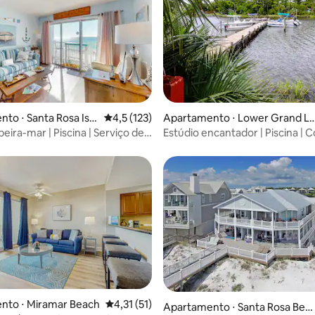
média de 5, 40 avaliações
to ⋅ Santa Rosa Isla
4,5 de uma avaliação média de 5, 123 avalia
4,5 (123)
Apartamento ⋅ Lower Grand La
goon
beira-mar | Piscina | Serviço de
Estúdio encantador | Piscina | 
randa
compacta | Deque | Sauna
média de 5, 96 avaliações
nto ⋅ Miramar Beach
4,31 de uma avaliação média de 5, 51 avalia
4,31 (51)
Apartamento ⋅ Santa Rosa Bea