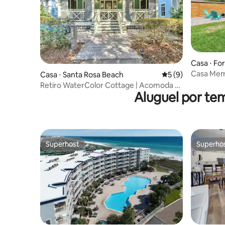
Casa ⋅ Fo
Casa Mem
Casa ⋅ Santa Rosa Beach
5 de uma avaliação
5 (9)
churrasqu
Retiro WaterColor Cottage | Acomoda 10
Aluguel por te
pessoas
Superhost
Superho
Superhost
Superho