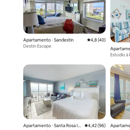
Apartamento ⋅ Sandestin
4,8 de uma avaliação 
4,8 (40)
Destin Escape
Apartamen
nd
Estúdio à 
praia | Va
Apartamento ⋅ Santa Rosa Isl
4,42 de uma avaliação 
4,42 (96)
Apartame