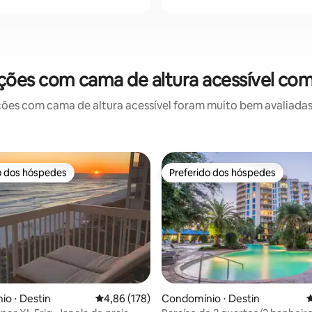
ões com cama de altura acessível com
 com cama de altura acessível foram muito bem avaliadas p
o dos hóspedes
Preferido dos hóspedes
o dos hóspedes
Preferido dos hóspedes
édia de 5, 400 avaliações
o ⋅ Destin
4,86 de uma avaliação média de 5, 178 avalia
4,86 (178)
Condomínio ⋅ Destin
4