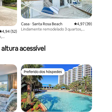
Casa ⋅ Santa Rosa Beach
4,97 de uma avaliação
4,97 (39)
Lindamente remodelado 3 quartos,
ções
4,94 de uma avaliação média de 5, 52 avaliações
4,94 (52)
privativo, sombreado,
o,
a!
ltura acessível
Preferido dos hóspedes
Preferido dos hóspedes