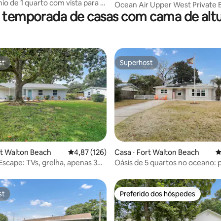
o de 1 quarto com vista para o
ch
Ocean Air Upper West Private 
anda particular
 temporada de casas com cama de altu
Unit em 30A (BE
st
Superhost
st
Superhost
média de 5, 29 avaliações
rt Walton Beach
4,87 de uma avaliação média de 5, 126 avalia
4,87 (126)
Casa ⋅ Fort Walton Beach
4
Escape: TVs, grelha, apenas 3
Oásis de 5 quartos no oceano: pi
praia
fliperama e churrasqueira
st
Preferido dos hóspedes
st
Preferido dos hóspedes