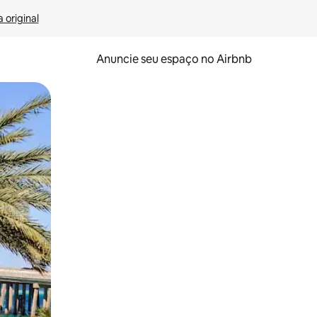
 original
Anuncie seu espaço no Airbnb
 deslizando o dedo na tela.