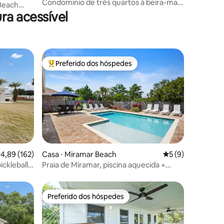
Condomínio de três quartos à beira-mar
Beach
com vista para o oceano e piscina
ra acessível
Preferido dos hóspedes
Entre os melhores preferidos dos hóspedes
ções
,89 de uma avaliação média de 5, 162 avaliações
4,89 (162)
Casa ⋅ Miramar Beach
5 de uma avaliaçã
5 (9)
ckleball,
Praia de Miramar, piscina aquecida +
splash pad, carrinho de golfe
Preferido dos hóspedes
Preferido dos hóspedes