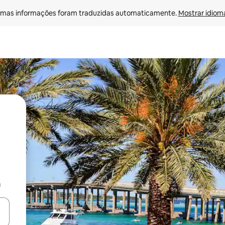
mas informações foram traduzidas automaticamente. 
Mostrar idioma
a
ore-os usando as seta para cima e para baixo do teclado ou tocando e