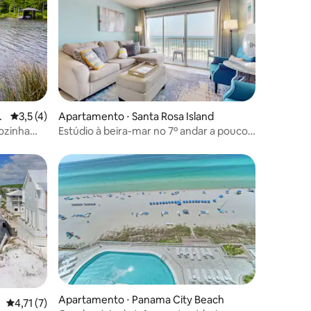
ções
3,5 de uma avaliação média de 5, 4 avaliações
3,5 (4)
Apartamento ⋅ Santa Rosa Island
Cozinha
Estúdio à beira-mar no 7º andar a poucos
passos da praia
Apartamento ⋅ Panama City Beach
ções
4,71 de uma avaliação média de 5, 7 avaliações
4,71 (7)