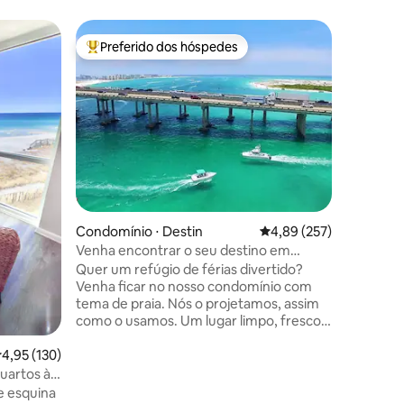
Casa de 
Preferido dos hóspedes
Superho
os hóspedes
Entre os melhores preferidos dos hóspedes
Superho
ton Beac
Casa de h
Docas de
Você est
vistas p
começar o
beira d'á
de praia 
quarto, 
solteiro/c
uma cama
ções
completa e ár
Condomínio ⋅ Destin
4,89 de uma avaliação 
4,89 (257)
barco em
pequena taxa di
Venha encontrar o seu destino em
Waterfro
Destin!!!
Quer um refúgio de férias divertido?
Lugar ✯ 
Venha ficar no nosso condomínio com
para trai
tema de praia. Nós o projetamos, assim
Adequado
como o usamos. Um lugar limpo, fresco e
completa
confortável para ficar depois de qualquer
,95 de uma avaliação média de 5, 130 avaliações
4,95 (130)
aventura que tivemos naquele dia. De
apanhar caranguejos, conchas, pescar,
uartos à
fazer compras ou tomar sol na piscina
do pôr do
e esquina