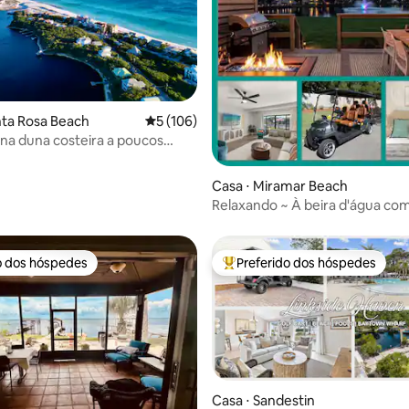
nta Rosa Beach
5 de uma avaliação média de 5, 106 avalia
5 (106)
 na duna costeira a poucos
praia.
édia de 5, 137 avaliações
Casa ⋅ Miramar Beach
Relaxando ~ À beira d'água com
de golfe ~ Piscina
o dos hóspedes
Preferido dos hóspedes
o dos hóspedes
Entre os melhores preferidos d
Casa ⋅ Sandestin