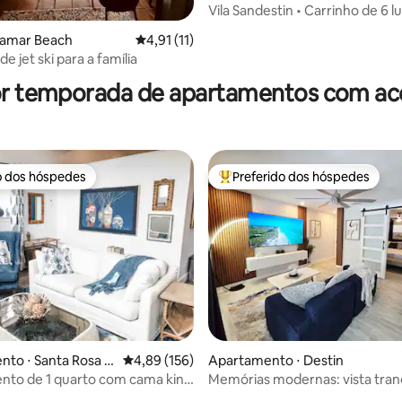
Vila Sandestin • Carrinho de 6 l
Praia • Baytowne • Piscina
ramar Beach
4,91 de uma avaliação média de 5, 11 avalia
4,91 (11)
média de 5, 19 avaliações
e jet ski para a família
or temporada de apartamentos com ace
o dos hóspedes
Preferido dos hóspedes
o dos hóspedes
Entre os melhores preferidos d
média de 5, 17 avaliações
to ⋅ Santa Rosa B
4,89 de uma avaliação média de 5, 156 avalia
4,89 (156)
Apartamento ⋅ Destin
nto de 1 quarto com cama king
Memórias modernas: vista tranq
A! - 0,6 km até a praia
beira do lago