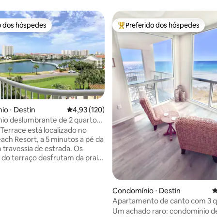
o dos hóspedes
Preferido dos hóspedes
o dos hóspedes
Entre os melhores preferidos d
o ⋅ Destin
4,93 de uma avaliação média de 5, 120 avalia
4,93 (120)
io deslumbrante de 2 quartos
 para o lago, a poucos passos da
 Terrace está localizado no
édia de 5, 116 avaliações
each Resort, a 5 minutos a pé da
m travessia de estrada. Os
do terraço desfrutam da praia
odidades gratuitas do resort
ach Resort, incluindo 4 piscinas
 - uma piscina interior
Condomínio ⋅ Destin
4
piscina exterior, piscina
Apartamento de canto com 3 q
aquecida de entrada zero,
beira-mar | Vistas do nascer e 
Um achado raro: condomínio d
fantil, 2 banheiras de