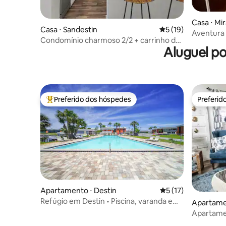
Casa ⋅ Mi
Casa ⋅ Sandestin
5 de uma avaliação 
5 (19)
Aventura d
Condomínio charmoso 2/2 + carrinho de
Aluguel p
golfe + acesso à praia
Preferido dos hóspedes
Preferid
Entre os melhores preferidos dos hóspedes
Preferid
Apartamento ⋅ Destin
5 de uma avaliação 
5 (17)
Refúgio em Destin • Piscina, varanda e
Apartamen
comodidades
each
Apartame
size na 30