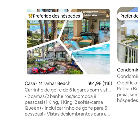
Preferido dos hóspedes
Preferid
Entre os melhores preferidos dos hóspedes
Preferid
Condomíni
Condomín
com vista
O edifício
Casa ⋅ Miramar Beach
4,98 de uma avaliação m
4,98 (116)
praia
Pelican B
Carrinho de golfe de 6 lugares com vista
praia, se
para a baía, lago e campo de golfe
• 2 camas/2 banheiros/acomoda 8
hóspedes 
pessoas! (1 King, 1 King, 2 sofás-cama
e das com
Queen) • Inclui carrinho de golfe para 6
Pelican Be
pessoas! • Vistas deslumbrantes para a
exteriores
baía/lago/campo de golfe! • Belas
aquecida, 
melhorias que fazem você querer ficar
exterior 
para sempre! • Acesso a 2 piscinas
piscina in
aquecidas sazonalmente! • Localizado no