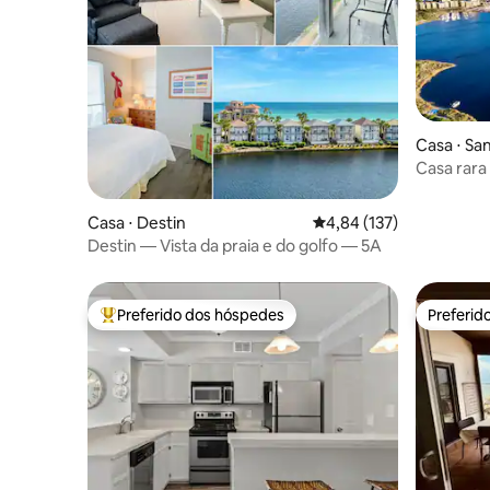
Casa ⋅ Sa
Casa rara
passos da 
Casa ⋅ Destin
4,84 de uma avaliação m
4,84 (137)
Destin — Vista da praia e do golfo — 5A
Preferido dos hóspedes
Preferid
Entre os melhores preferidos dos hóspedes
Preferid