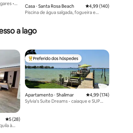
ugares •
Casa ⋅ Santa Rosa Beach
4,99 de uma avaliação 
4,99 (140)
Piscina de água salgada, fogueira e
ções
churrasqueira, animais permitidos, perto
da 30A
sso a lago
Preferido dos hóspedes
os hóspedes
Entre os melhores preferidos dos hóspedes
Apartamento ⋅ Shalimar
4,99 de uma avaliação 
4,99 (174)
Sylvia's Suite Dreams - caiaque e SUP
grátis
ções
5 de uma avaliação média de 5, 28 avaliações
5 (28)
uila à