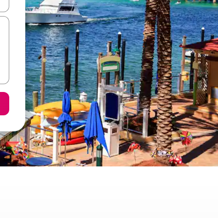
ore-os usando as seta para cima e para baixo do teclado ou tocando e