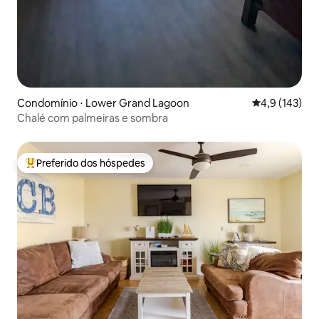
Condomínio ⋅ Lower Grand Lagoon
4,9 de uma av
4,9 (143)
Chalé com palmeiras e sombra
Preferido dos hóspedes
Entre os melhores preferidos dos hóspedes