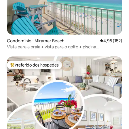
Condomínio ⋅ Miramar Beach
4,95 de uma av
4,95 (152)
Vista para a praia + vista para o golfo + piscina
interna/externa
Preferido dos hóspedes
Entre os melhores preferidos dos hóspedes