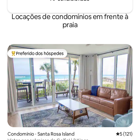
Locações de condomínios em frente à
praia
Preferido dos hóspedes
Entre os melhores preferidos dos hóspedes
Condomínio ⋅ Santa Rosa Island
5 de uma av
5 (121)