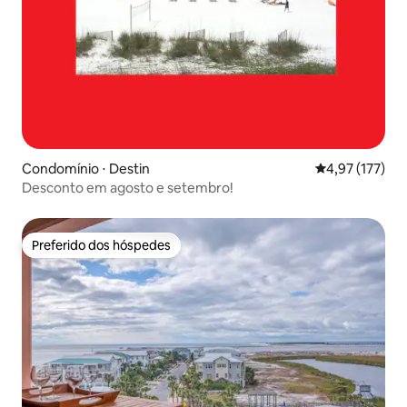
Condomínio ⋅ Destin
4,97 de uma av
4,97 (177)
Desconto em agosto e setembro!
Preferido dos hóspedes
Preferido dos hóspedes