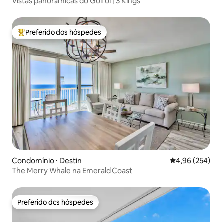
Vistas panorâmicas do Golfo! | 3 Kings
Preferido dos hóspedes
Entre os melhores preferidos dos hóspedes
Condomínio ⋅ Destin
4,96 de uma ava
4,96 (254)
The Merry Whale na Emerald Coast
Preferido dos hóspedes
Preferido dos hóspedes