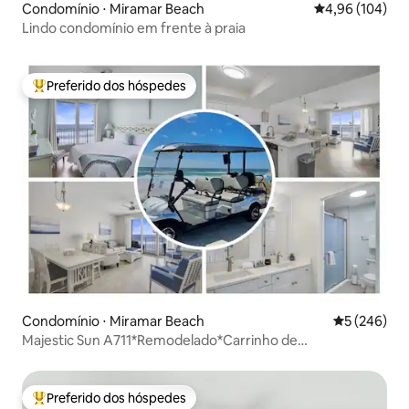
Condomínio ⋅ Miramar Beach
4,96 de uma av
4,96 (104)
Lindo condomínio em frente à praia
Preferido dos hóspedes
Entre os melhores preferidos dos hóspedes
Condomínio ⋅ Miramar Beach
5 de uma av
5 (246)
Majestic Sun A711*Remodelado*Carrinho de
golfe*Piscinas aquecidas
Preferido dos hóspedes
Entre os melhores preferidos dos hóspedes