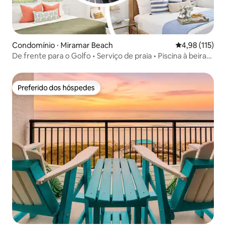
Condomínio ⋅ Miramar Beach
4,98 de uma av
4,98 (115)
De frente para o Golfo • Serviço de praia • Piscina à beira-
mar
Preferido dos hóspedes
Preferido dos hóspedes