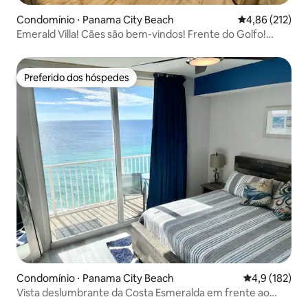
Condomínio ⋅ Panama City Beach
4,86 de uma av
4,86 (212)
Emerald Villa! Cães são bem-vindos! Frente do Golfo!
Parque do Píer!
Preferido dos hóspedes
Preferido dos hóspedes
Condomínio ⋅ Panama City Beach
4,9 de uma av
4,9 (182)
Vista deslumbrante da Costa Esmeralda em frente ao
Golfo!