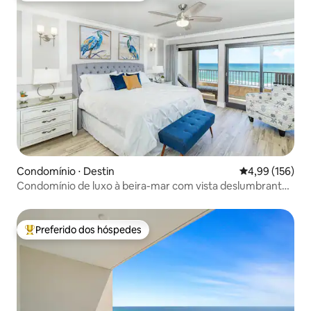
Condomínio ⋅ Destin
4,99 de uma av
4,99 (156)
Condomínio de luxo à beira-mar com vista deslumbrante
para o golfo
Preferido dos hóspedes
Entre os melhores preferidos dos hóspedes