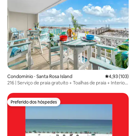
Condomínio ⋅ Santa Rosa Island
4,93 de uma av
4,93 (103)
216 | Serviço de praia gratuito + Toalhas de praia + Interior
de luxo
Preferido dos hóspedes
Preferido dos hóspedes