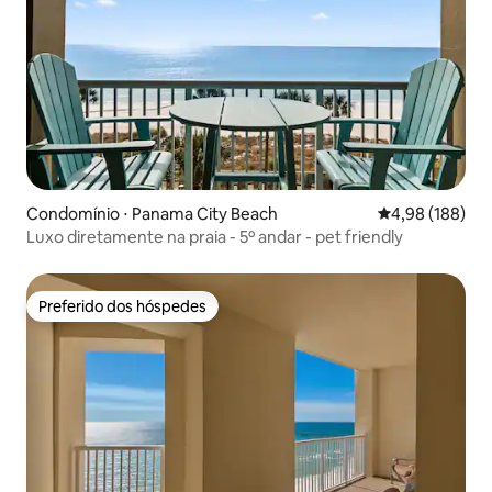
Condomínio ⋅ Panama City Beach
4,98 de uma av
4,98 (188)
Luxo diretamente na praia - 5º andar - pet friendly
Preferido dos hóspedes
Preferido dos hóspedes