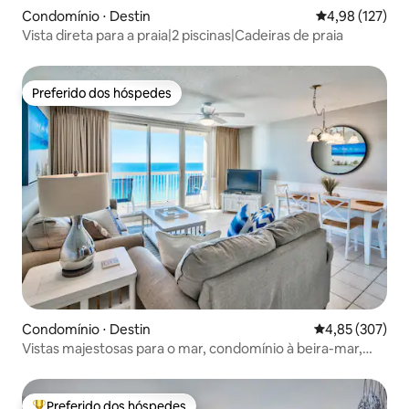
Condomínio ⋅ Destin
4,98 de uma av
4,98 (127)
Vista direta para a praia|2 piscinas|Cadeiras de praia
Preferido dos hóspedes
Preferido dos hóspedes
Condomínio ⋅ Destin
4,85 de uma av
4,85 (307)
Vistas majestosas para o mar, condomínio à beira-mar,
renovado!
Preferido dos hóspedes