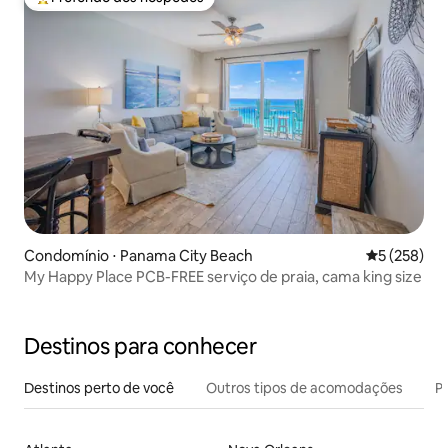
Entre os melhores preferidos dos hóspedes
Condomínio ⋅ Panama City Beach
5 de uma av
5 (258)
My Happy Place PCB-FREE serviço de praia, cama king size
Destinos para conhecer
Destinos perto de você
Outros tipos de acomodações
Pr