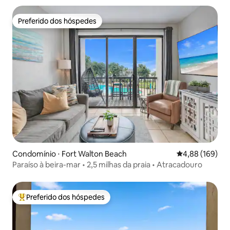
Preferido dos hóspedes
Preferido dos hóspedes
Condomínio ⋅ Fort Walton Beach
4,88 de uma av
4,88 (169)
Paraíso à beira-mar • 2,5 milhas da praia • Atracadouro
Preferido dos hóspedes
Entre os melhores preferidos dos hóspedes