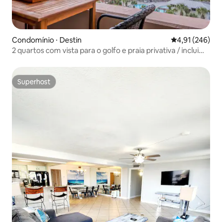
Condomínio ⋅ Destin
4,91 de uma av
4,91 (246)
2 quartos com vista para o golfo e praia privativa / inclui
serviço de praia
Superhost
Superhost