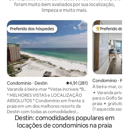
foram muito bem avaliados por sua localização,
limpeza e muito mais.
Preferido dos hóspedes
Preferido dos 
Preferido dos hóspedes
Entre os melhore
Condomínio ⋅ Pan
Condomínio ⋅ Destin
4,91 de uma avaliação média de 
4,91 (281)
Beach
À beira-mar, com 
Varanda à beira-mar *Vistas incríveis *Bar
inclusa! Perto de 
✦ Varanda privativ
Tiki *Piscinas
* MELHORES VISTAS e LOCALIZAÇÃO
para o Golfo Serv
ABSOLUTOS * Condomínio em frente à
praia ✦ gratuito (mar-Out.
praia em um dos melhores resorts da
(1 aquecida sazon
Destin com todas as comodidades!
fitness ✦ Tênis | Pi
Destin: comodidades populares em
Saboreie seu café e coquetéis na
(Reconstruído re
varanda do 15º andar enquanto desfruta
locações de condomínios na praia
ao armazenamento
de vistas panorâmicas das águas