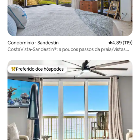
Condomínio ⋅ Sandestin
4,89 de uma av
4,89 (119)
CostaVista-Sandestin®: a poucos passos da praia/vistas
para o Golfo!
Preferido dos hóspedes
Entre os melhores preferidos dos hóspedes