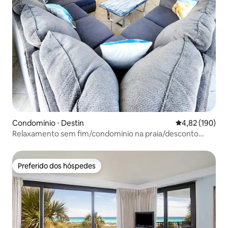
Condomínio ⋅ Destin
4,82 de uma av
4,82 (190)
Relaxamento sem fim/condomínio na praia/desconto
mensal
Preferido dos hóspedes
Preferido dos hóspedes