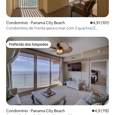
Condomínio ⋅ Panama City Beach
4,91 de uma av
4,91 (101)
Condomínio de frente para o mar com 2 quartos/2
banheiros com cadeiras e guarda-sol
Preferido dos hóspedes
Preferido dos hóspedes
Condomínio ⋅ Panama City Beach
4,9 de uma av
4,9 (115)