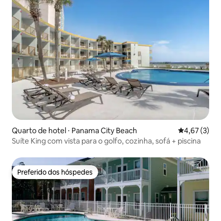
Quarto de hotel ⋅ Panama City Beach
4,67 de uma 
4,67 (3)
Suíte King com vista para o golfo, cozinha, sofá + piscina
Preferido dos hóspedes
Preferido dos hóspedes