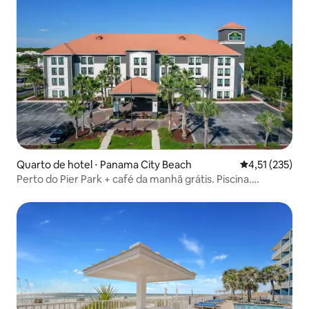
Quarto de hotel ⋅ Panama City Beach
4,51 de uma av
4,51 (235)
Perto do Pier Park + café da manhã grátis. Piscina.
Academia.