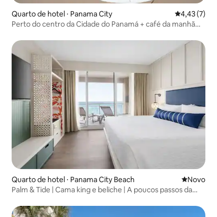
Quarto de hotel ⋅ Panama City
4,43 de uma 
4,43 (7)
Perto do centro da Cidade do Panamá + café da manhã
grátis
Quarto de hotel ⋅ Panama City Beach
Novo lugar
Novo
Palm & Tide | Cama king e beliche | A poucos passos da
areia