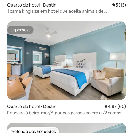
Quarto de hotel ⋅ Destin
5 de uma a
5 (13)
1 cama king size em hotel que aceita animais de
estimação!
Superhost
Superhost
Quarto de hotel ⋅ Destin
4,87 de uma a
4,87 (60)
Pousada à beira-mar/A poucos passos da praia!/2 camas
queen size
Preferido dos hóspedes