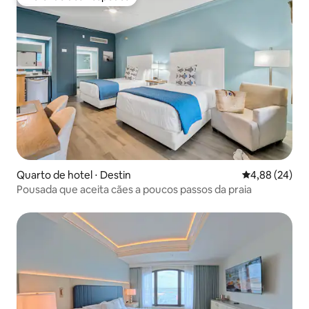
Preferido dos hóspedes
Quarto de hotel ⋅ Destin
4,88 de uma a
4,88 (24)
Pousada que aceita cães a poucos passos da praia