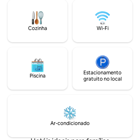
apenas uma curta caminhada,
playground, 2 quadras de tênis, quadra
de basquete, quadra de picles coberta,
quadra de picles coberta, área de
piquenique com churrasqueira.
Cozinha
Wi-Fi
Comodidades do condomínio:
totalmente finalizado com
lavatório/secador de roupa, cozinha
completa e pátio privativo.
Estacionamento
Piscina
gratuito no local
Ar-condicionado