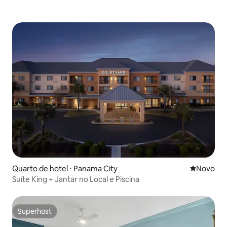
Quarto de hotel ⋅ Panama City
Novo lugar
Novo
Suíte King + Jantar no Local e Piscina
Superhost
Superhost