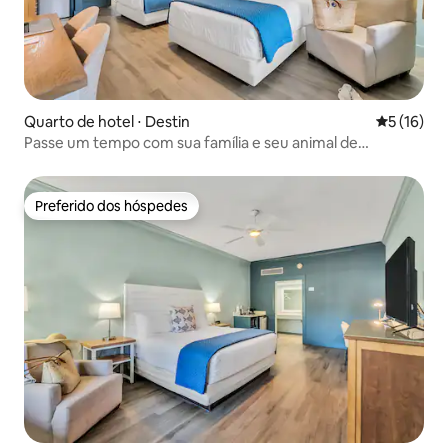
Quarto de hotel ⋅ Destin
5 de uma a
5 (16)
Passe um tempo com sua família e seu animal de
estimação no
Preferido dos hóspedes
Preferido dos hóspedes