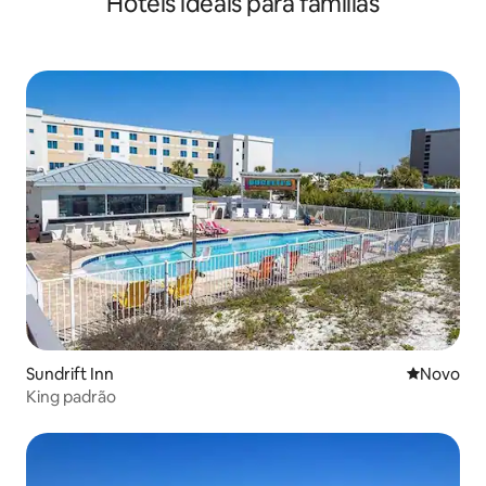
Hotéis ideais para famílias
Sundrift Inn
Novo lugar
Novo
King padrão