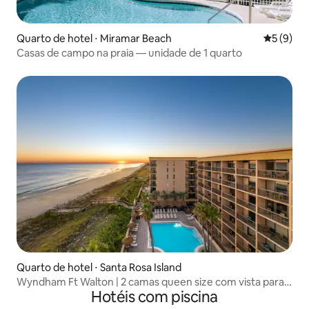
Quarto de hotel ⋅ Miramar Beach
5 de uma 
5 (9)
Casas de campo na praia — unidade de 1 quarto
Quarto de hotel ⋅ Santa Rosa Island
Wyndham Ft Walton | 2 camas queen size com vista para o
Hotéis com piscina
golfo | Pé na areia