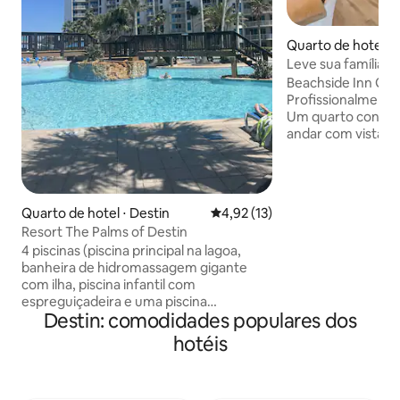
Quarto de hotel ⋅ 
Leve sua família e
estimação para a p
Beachside Inn Ge
Profissionalment
Um quarto consid
andar com vista di
amplo espaço par
pessoas com duas
Cada Queen é ad
colchão com almo
Quarto de hotel ⋅ Destin
4,92 de uma avaliação média de
4,92 (13)
acolhedora é requ
Resort The Palms of Destin
costeiras calmant
4 piscinas (piscina principal na lagoa,
paredes. Este qua
banheira de hidromassagem gigante
equipado com um 
com ilha, piscina infantil com
ondas, uma torrad
espreguiçadeira e uma piscina
uma máquina de c
Destin: comodidades populares dos
aquecida). Música ao vivo no
café, um vaporiza
bar/restaurante à beira da piscina com
cabelo. O quarto
hotéis
muitos jogos para desfrutar, academia
internet sem fio. 
(pesos livres, máquinas e cardio),
traslado gratuito para a praia pública ou