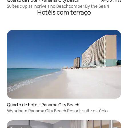
Quarto de hotel ⋅ Panama City Beach
4,15 de uma a
4,15 (117)
Suítes duplas incríveis no Beachcomber By the Sea 4
Hotéis com terraço
Quarto de hotel ⋅ Panama City Beach
Wyndham Panama City Beach Resort: suíte estúdio