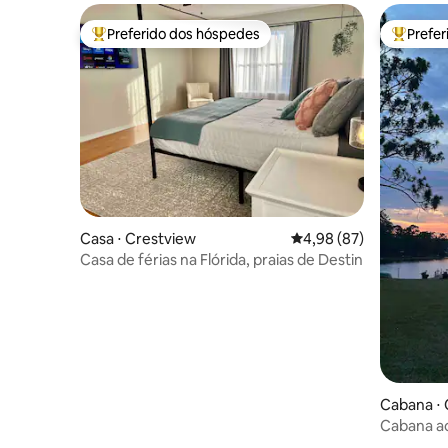
Preferido dos hóspedes
Prefe
Entre os melhores preferidos dos hóspedes
Entre os
Casa ⋅ Crestview
4,98 de uma avaliação 
4,98 (87)
Casa de férias na Flórida, praias de Destin
Cabana ⋅ 
Cabana ac
Mette Ma