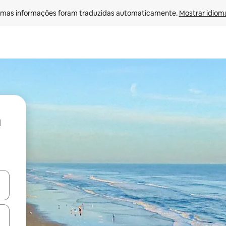
mas informações foram traduzidas automaticamente. 
Mostrar idioma
ore-os usando as seta para cima e para baixo do teclado ou tocando e