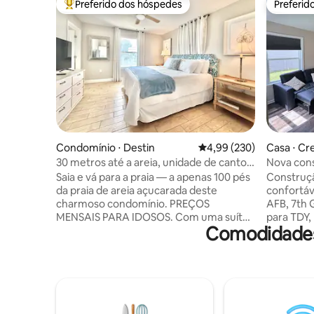
Preferido dos hóspedes
Preferid
Entre os melhores preferidos dos hóspedes
Preferid
Condomínio ⋅ Destin
4,99 de uma avaliação m
4,99 (230)
Casa ⋅ Cr
30 metros até a areia, unidade de canto,
Nova cons
banheira de hidromassagem, vista para o
limpa e c
Saia e vá para a praia — a apenas 100 pés
Construçã
jardim
da praia de areia açucarada deste
confortáv
charmoso condomínio. PREÇOS
AFB, 7th G
MENSAIS PARA IDOSOS. Com uma suíte
para TDY,
Comodidades
master com cama king size e banheiro
viagens à
privativo, um segundo quarto com cama
tranquilo 
king size, além de um beliche para
restauran
crianças com um banheiro
Esmeralda
compartilhado no corredor. Térreo,
abastecid
unidade de esquina. A cozinha
roupa, Wi
totalmente abastecida inclui Keurig com
confortáv