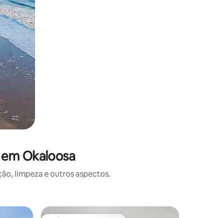
s em Okaloosa
o, limpeza e outros aspectos.
Casa ⋅ De