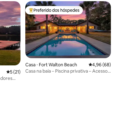
Preferido dos hóspedes
os hóspedes
Entre os melhores preferidos dos hóspedes
Casa ⋅ Fort Walton Beach
4,96 de uma avaliação 
4,96 (68)
Casa na baía – Piscina privativa – Acesso a
5 de uma avaliação média de 5, 21 avaliações
5 (21)
barco – Caiaques – Pesca!
adores
ções