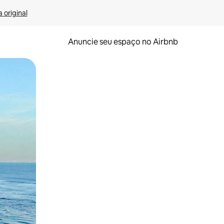
 original
Anuncie seu espaço no Airbnb
 deslizando o dedo na tela.