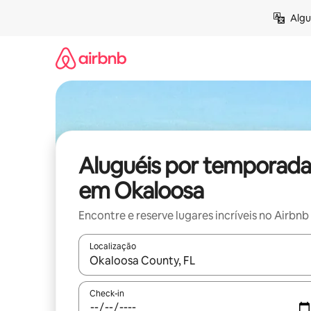
Pular
Algu
para
o
conteúdo
Aluguéis por temporada
em Okaloosa
Encontre e reserve lugares incríveis no Airbnb
Localização
Quando os resultados estiverem disponíveis, expl
Check-in