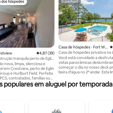
o dos hóspedes
Superhost
o dos hóspedes
Superhost
Casa de hóspedes ⋅ Fort Wal
4
ton Beach
Casa de hóspedes privativa na 
édia de 5, 230 avaliações
estview
4,87 de uma avaliação média de 5, 39 avalia
4,87 (39)
Docas de barcos!
Você está convidado a desfruta
trução tranquila perto de Eglin,
vistas panorâmicas deslumbran
onfortável
o nova, limpa, silenciosa e
começar o dia no nosso deck pr
el em Crestview, perto de Eglin
beira d'água no 2º andar. Esta l
roup e Hurlburt Field. Perfeita
de praia oferece 1 cama queen 
 PCS, contratados, famílias ou
quarto, um beliche com cama 
 populares em aluguel por temporada
 praia. Localizada em um bairro
solteiro/casal, e o sofá na sala d
com fácil acesso a lojas,
uma cama queen size retrátil. 
tes e às praias da Costa
completa e área de jantar. Atraque seu
. Cozinha totalmente
barco em um barco privado po
a, máquina de lavar e secar
pequena taxa diária. ✔ Uau Views ✯
-Fi rápido e espaços de estar
Waterfront Praia ✯ Privada ✯ T
eis tornam esta casa ideal para