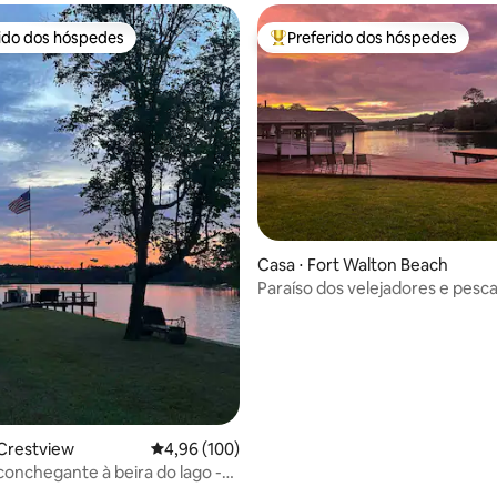
rido dos hóspedes
Preferido dos hóspedes
 melhores preferidos dos hóspedes
Entre os melhores preferidos d
média de 5, 87 avaliações
Casa ⋅ Fort Walton Beach
Paraíso dos velejadores e pesc
com lançamento no local!
Crestview
4,96 de uma avaliação média de 5, 100 avalia
4,96 (100)
onchegante à beira do lago -
nor