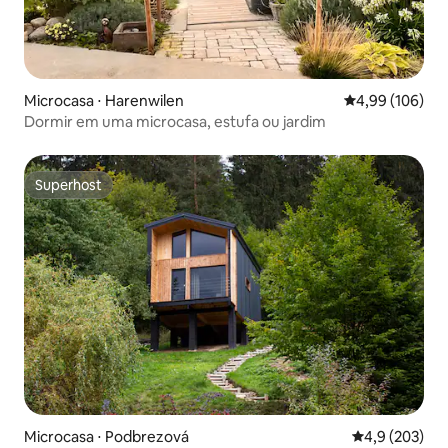
Microcasa ⋅ Harenwilen
4,99 de uma av
4,99 (106)
Dormir em uma microcasa, estufa ou jardim
Superhost
Superhost
Microcasa ⋅ Podbrezová
4,9 de uma av
4,9 (203)