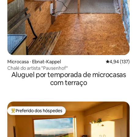
Microcasa ⋅ Ebnat-Kappel
4,94 de uma av
4,94 (137)
Chalé do artista "Pausenhof"
Aluguel por temporada de microcasas
com terraço
Preferido dos hóspedes
Entre os melhores preferidos dos hóspedes