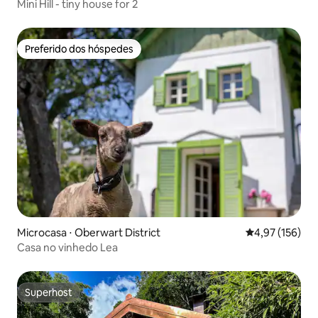
Mini Hill - tiny house for 2
Preferido dos hóspedes
Preferido dos hóspedes
Microcasa ⋅ Oberwart District
4,97 de uma av
4,97 (156)
Casa no vinhedo Lea
Superhost
Superhost