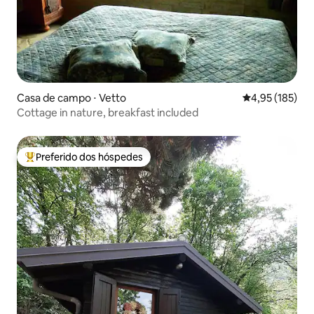
Casa de campo ⋅ Vetto
4,95 de uma av
4,95 (185)
Cottage in nature, breakfast included
Preferido dos hóspedes
Entre os melhores preferidos dos hóspedes