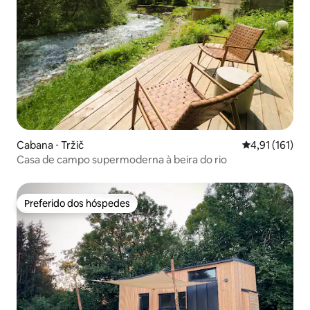
Cabana ⋅ Tržič
4,91 de uma av
4,91 (161)
Casa de campo supermoderna à beira do rio
Preferido dos hóspedes
Preferido dos hóspedes