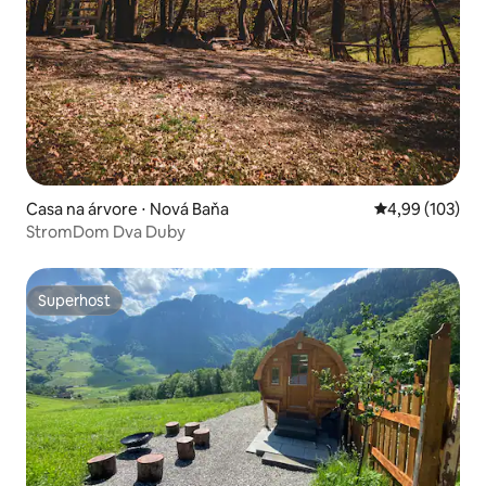
Casa na árvore ⋅ Nová Baňa
4,99 de uma av
4,99 (103)
StromDom Dva Duby
Superhost
Superhost