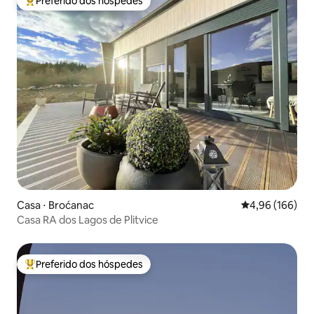
Preferido dos hóspedes
Entre os melhores preferidos dos hóspedes
Casa ⋅ Broćanac
4,96 de uma av
4,96 (166)
Casa RA dos Lagos de Plitvice
Preferido dos hóspedes
Entre os melhores preferidos dos hóspedes