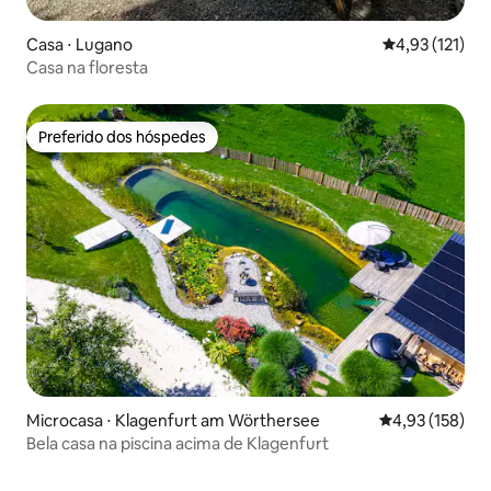
Casa ⋅ Lugano
4,93 de uma av
4,93 (121)
Casa na floresta
Preferido dos hóspedes
Preferido dos hóspedes
Microcasa ⋅ Klagenfurt am Wörthersee
4,93 de uma av
4,93 (158)
Bela casa na piscina acima de Klagenfurt