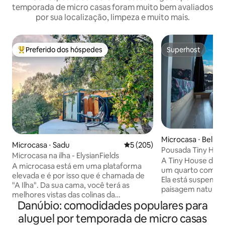
temporada de micro casas foram muito bem avaliados
por sua localização, limpeza e muito mais.
Preferido dos hóspedes
Superhost
Entre os melhores preferidos dos hóspedes
Superhost
Microcasa ⋅ Bellun
Microcasa ⋅ Sadu
5 de uma avaliação média de 
5 (205)
Pousada Tiny House
Microcasa na ilha - ElysianFields
A Tiny House do B&
A microcasa está em uma plataforma
um quarto com car
elevada e é por isso que é chamada de
Ela está suspensa
"A Ilha". Da sua cama, você terá as
paisagem natural, 
melhores vistas das colinas da
montanhas e para
Danúbio: comodidades populares para
Transilvânia. Dentro do pequeno você
desfiladeiro do ri
vai ver que tem muito a oferecer! Uma
aluguel por temporada de micro casas
janela de vidro pe
cozinha totalmente equipada para fazer