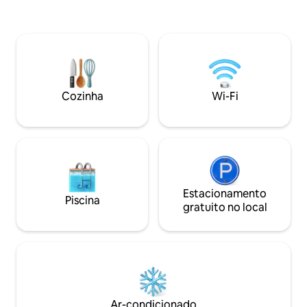
deite e aprecie a 
suas próprias refeições, um banheiro
fôlego. A decoraçã
confortável com chuveiro e uma cama
realizar todas as
aconchegante com uma vista
mini casa. O espa
deslumbrante. Lá fora, você encontrará
todos os confortos
uma pequena área de estar e uma
fi e TV de tela pla
banheira de hidromassagem! Você
encontra um terr
também pode usar nossas instalações
vista de 360° (com
Cozinha
Wi-Fi
de grelha e fogueira. *Confira meus
outros anúncios para mais microcasas
Estacionamento
Piscina
gratuito no local
Ar-condicionado