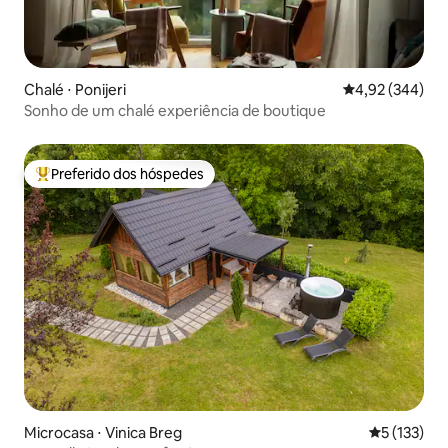
Chalé ⋅ Ponijeri
4,92 de uma ava
4,92 (344)
Sonho de um chalé experiência de boutique
Preferido dos hóspedes
Entre os melhores preferidos dos hóspedes
Microcasa ⋅ Vinica Breg
5 de uma av
5 (133)