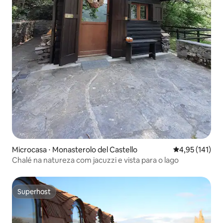
Microcasa ⋅ Monasterolo del Castello
4,95 de uma av
4,95 (141)
Chalé na natureza com jacuzzi e vista para o lago
Superhost
Superhost