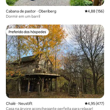
Cabana de pastor ⋅ Oberiberg
4,88 de uma av
4,88 (156)
Dormir em um barril
Preferido dos hóspedes
Preferido dos hóspedes
Chalé ⋅ Neustift
4,95 de uma av
4,95 (477)
Casa na árvore aconchegante perfeita para relaxar!