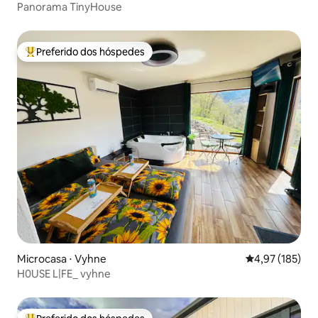
Panorama TinyHouse
Preferido dos hóspedes
Entre os melhores preferidos dos hóspedes
Microcasa ⋅ Vyhne
4,97 de uma av
4,97 (185)
H0USE L|FE_ vyhne