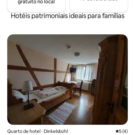
gratuito no local
Hotéis patrimoniais ideais para famílias
Quarto de hotel ⋅ Dinkelsbühl
5 de uma 
5 (4)