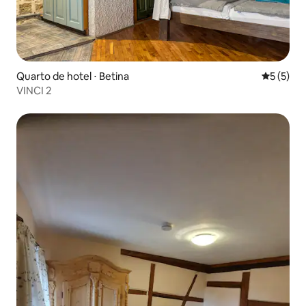
Quarto de hotel ⋅ Betina
5 de uma 
5 (5)
VINCI 2