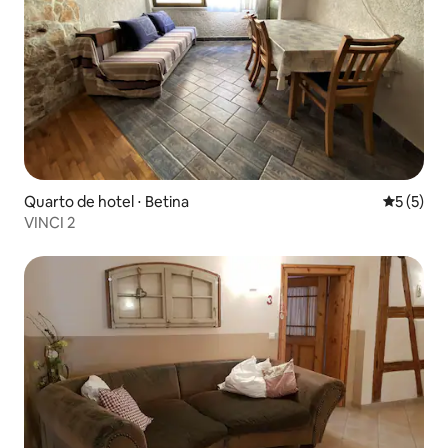
Quarto de hotel ⋅ Betina
5 de uma 
5 (5)
VINCI 2