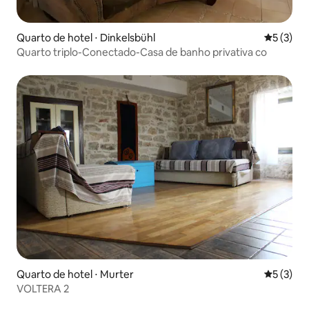
Quarto de hotel ⋅ Dinkelsbühl
5 de uma 
5 (3)
Quarto triplo-Conectado-Casa de banho privativa co
Quarto de hotel ⋅ Murter
5 de uma 
5 (3)
VOLTERA 2