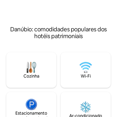
modern amenities. Schloss Höfingen
modern amenities.
offers attentive, classical hospitality in a
offers attentive, cl
setting where history and quiet
setting where hist
elegance naturally meet.
elegance naturall
Danúbio: comodidades populares dos
hotéis patrimoniais
Cozinha
Wi-Fi
Estacionamento
Ar-condicionado