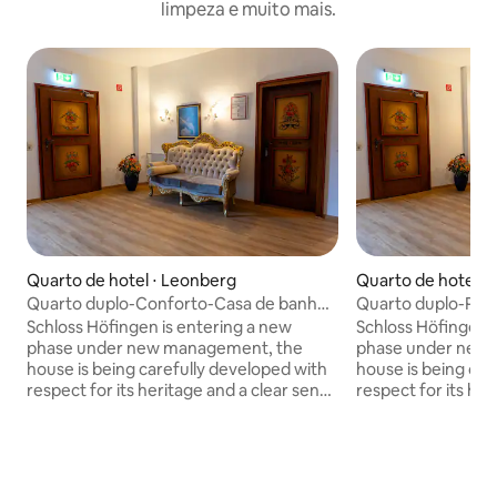
limpeza e muito mais.
Quarto de hotel ⋅ Leonberg
Quarto de hotel ⋅
Quarto duplo-Conforto-Casa de banho
Quarto duplo-Pr
privada-Countr
privativa com d
Schloss Höfingen is entering a new
Schloss Höfingen i
phase under new management, the
phase under new
house is being carefully developed with
house is being car
respect for its heritage and a clear sense
respect for its her
of continuity. Recent renovations
of continuity. Rec
enhance comfort and functionality while
enhance comfort a
preserving the authentic character of
preserving the au
the building. Spacious, calm rooms
the building. Spac
combine traditional charm with discreet
combine tradition