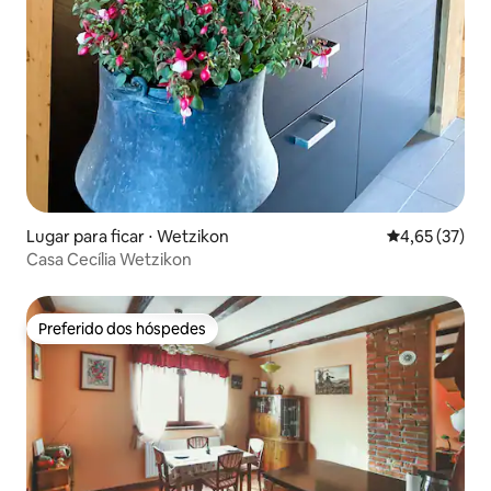
Lugar para ficar ⋅ Wetzikon
4,65 de uma a
4,65 (37)
Casa Cecília Wetzikon
Preferido dos hóspedes
Preferido dos hóspedes