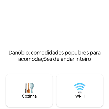
privado disponível no local. Há um
lindo jardim de ve
grande terraço(45m2), três quartos,
47 é adequado para
banheiro confortável e uma cozinha
individuais ou casais. (6
completa com uma máquina de lavar
de turismo não est
louça. Inclui uma televisão. Outras
comodidades do Holiday home Tina
incluem uma piscina exterior. O Parque
Nacional Paklenica fica a 35 km da Casa
de férias Tina.
Danúbio: comodidades populares para
acomodações de andar inteiro
Cozinha
Wi-Fi