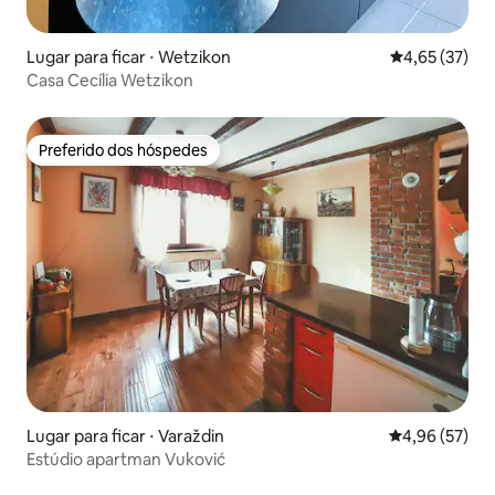
Lugar para ficar ⋅ Wetzikon
4,65 de uma a
4,65 (37)
Casa Cecília Wetzikon
Preferido dos hóspedes
Preferido dos hóspedes
Lugar para ficar ⋅ Varaždin
4,96 de uma a
4,96 (57)
Estúdio apartman Vuković