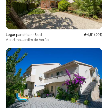
Lugar para ficar ⋅ Bled
4,81 de uma av
4,81 (201)
Apartma Jardim de Verão