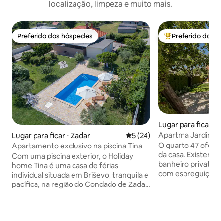
localização, limpeza e muito mais.
Preferido dos hóspedes
Preferido dos 
Preferido dos hóspedes
Entre os melhore
Lugar para ficar ⋅ 
Apartma Jardim d
Lugar para ficar ⋅ Zadar
5 de uma avaliação média de
5 (24)
O quarto 47 oferec
Apartamento exclusivo na piscina Tina
da casa. Existem 3
Com uma piscina exterior, o Holiday
banheiro privativ
home Tina é uma casa de férias
com espreguiçadeir
individual situada em Briševo, tranquila e
para a montanha. 
pacífica, na região do Condado de Zadar.
hóspede na casa. N
A unidade climatizada fica a 9 km de
há uma cozinha de
Zadar e os hóspedes beneficiam de
torradeira, micro-
acesso Wi-Fi gratuito e estacionamento
churrasqueira wo