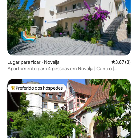
Lugar para ficar ⋅ Novalja
3,67 de uma 
3,67 (3)
Apartamento para 4 pessoas em Novalja | Centro |
AnaMarija
Preferido dos hóspedes
Entre os melhores preferidos dos hóspedes