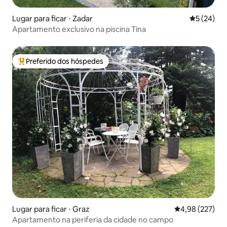
Lugar para ficar ⋅ Zadar
5 de uma a
5 (24)
Apartamento exclusivo na piscina Tina
Preferido dos hóspedes
Entre os melhores preferidos dos hóspedes
Lugar para ficar ⋅ Graz
4,98 de uma av
4,98 (227)
Apartamento na periferia da cidade no campo