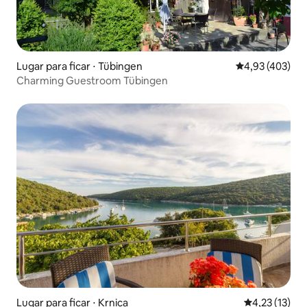
Lugar para ficar ⋅ Tübingen
4,93 de uma av
4,93 (403)
Charming Guestroom Tübingen
Lugar para ficar ⋅ Krnica
4,23 de uma a
4,23 (13)