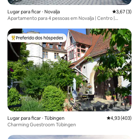
Lugar para ficar ⋅ Novalja
3,67 de uma 
3,67 (3)
Apartamento para 4 pessoas em Novalja | Centro |
AnaMarija
Preferido dos hóspedes
Entre os melhores preferidos dos hóspedes
Lugar para ficar ⋅ Tübingen
4,93 de uma av
4,93 (403)
Charming Guestroom Tübingen