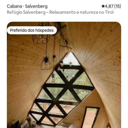
Cabana ⋅ Salvenberg
4,87 de uma a
4,87 (15)
Refúgio Salvenberg – Relaxamento e natureza no Tirol
Preferido dos hóspedes
Preferido dos hóspedes