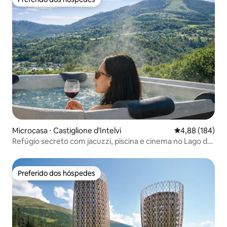
Preferido dos hóspedes
Microcasa ⋅ Castiglione d'Intelvi
4,88 de uma av
4,88 (184)
Refúgio secreto com jacuzzi, piscina e cinema no Lago de
Como
Preferido dos hóspedes
Preferido dos hóspedes