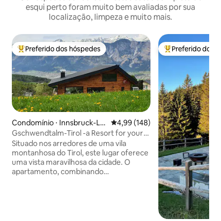
esqui perto foram muito bem avaliadas por sua
localização, limpeza e muito mais.
Preferido dos hóspedes
Preferido dos 
Entre os melhores preferidos dos hóspedes
Entre os melhore
Condomínio ⋅ Innsbruck-La
4,99 de uma avaliação média de 
4,99 (148)
nd
Gschwendtalm-Tirol -a Resort for your
Take-Time
Situado nos arredores de uma vila
montanhosa do Tirol, este lugar oferece
uma vista maravilhosa da cidade. O
apartamento, combinando
amorosamente tradição e modernidade,
permitirá que você se acalme e
recarregue suas baterias
instantaneamente. Um teleférico nas
proximidades permite que você para