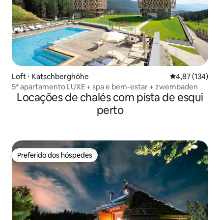
Loft ⋅ Katschberghöhe
4,87 de uma av
4,87 (134)
5* apartamento LUXE + spa e bem-estar + zwembaden
Locações de chalés com pista de esqui
perto
Preferido dos hóspedes
Preferido dos hóspedes