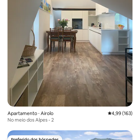
Apartamento ⋅ Airolo
4,99 de uma av
4,99 (163)
No meio dos Alpes - 2
Preferido dos hóspedes