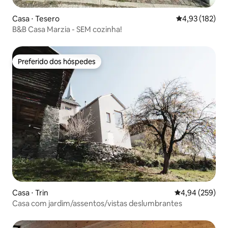
Casa ⋅ Tesero
4,93 de uma av
4,93 (182)
B&B Casa Marzia - SEM cozinha!
Preferido dos hóspedes
Preferido dos hóspedes
Casa ⋅ Trin
4,94 de uma ava
4,94 (259)
Casa com jardim/assentos/vistas deslumbrantes