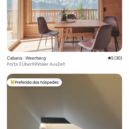
Cabana ⋅ Weerberg
5 de uma a
5 (30)
Porta 3 ÜberINNtaler AusZeit
Preferido dos hóspedes
Entre os melhores preferidos dos hóspedes