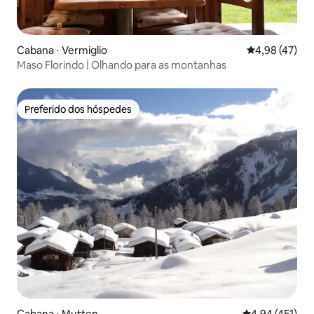
Cabana ⋅ Vermiglio
4,98 de uma a
4,98 (47)
Maso Florindo | Olhando para as montanhas
Preferido dos hóspedes
Preferido dos hóspedes
Cabana ⋅ Mutten
4,94 de uma av
4,94 (451)