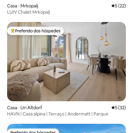
Casa ⋅ Mrkopalj
5 de uma a
5 (22)
LUIV Chalet Mrkopalj
Preferido dos hóspedes
Entre os melhores preferidos dos hóspedes
Casa ⋅ Uri Altdorf
5 de uma a
5 (32)
HAVN | Casa alpina | Terraço | Andermatt | Parque
Preferido dos hóspedes