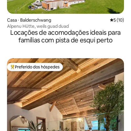
Casa ⋅ Balderschwang
5 de uma a
5 (10)
Alpenu Hütte, weils guad duad
Locações de acomodações ideais para
famílias com pista de esqui perto
Preferido dos hóspedes
Entre os melhores preferidos dos hóspedes