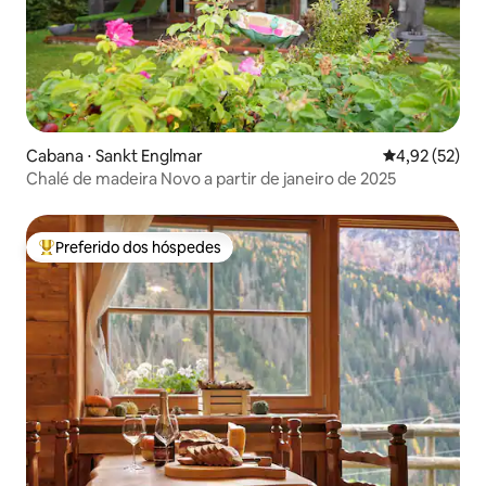
Cabana ⋅ Sankt Englmar
4,92 de uma a
4,92 (52)
Chalé de madeira Novo a partir de janeiro de 2025
Preferido dos hóspedes
Entre os melhores preferidos dos hóspedes