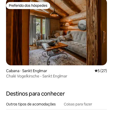
Preferido dos hóspedes
Preferido dos hóspedes
Cabana ⋅ Sankt Englmar
5 de uma a
5 (27)
Chalé Vogelkirsche - Sankt Englmar
Destinos para conhecer
Outros tipos de acomodações
Coisas para fazer