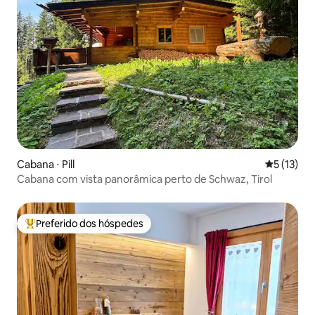
Cabana ⋅ Pill
5 de uma a
5 (13)
Cabana com vista panorâmica perto de Schwaz, Tirol
Preferido dos hóspedes
Entre os melhores preferidos dos hóspedes