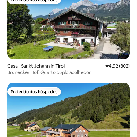
Preferido dos hóspedes
Casa ⋅ Sankt Johann in Tirol
4,92 de uma av
4,92 (302)
Brunecker Hof. Quarto duplo acolhedor
Preferido dos hóspedes
Preferido dos hóspedes