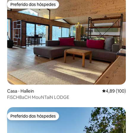
Preferido dos hóspedes
Preferido dos hóspedes
Casa ⋅ Hallein
4,89 de uma av
4,89 (100)
FiSCHBaCH MouNTaiN LODGE
Preferido dos hóspedes
Preferido dos hóspedes