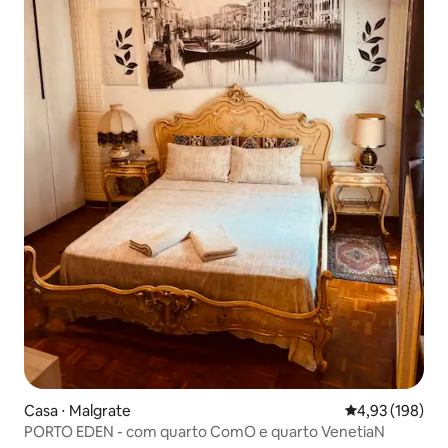
Casa ⋅ Malgrate
4,93 de uma av
4,93 (198)
PORTO EDEN - com quarto ComO e quarto VenetiaN