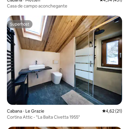
Casa de campo aconchegante
Superhost
Superhost
Cabana ⋅ Le Grazie
4,62 de uma a
4,62 (21)
Cortina Attic - "La Baita Civetta 1955"