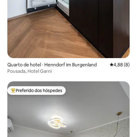
Quarto de hotel ⋅ Henndorf im Burgenland
4,88 de uma 
4,88 (8)
Pousada, Hotel Garni
Preferido dos hóspedes
Entre os melhores preferidos dos hóspedes