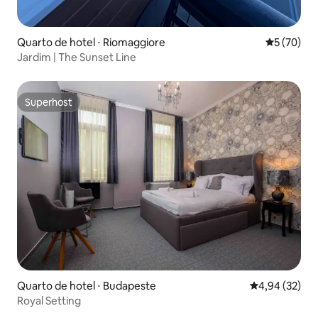
Quarto de hotel ⋅ Riomaggiore
5 de uma a
5 (70)
Jardim | The Sunset Line
Superhost
Superhost
Quarto de hotel ⋅ Budapeste
4,94 de uma a
4,94 (32)
Royal Setting