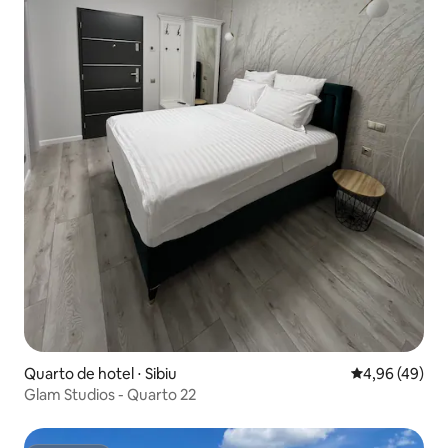
Quarto de hotel ⋅ Sibiu
4,96 de uma a
4,96 (49)
Glam Studios - Quarto 22