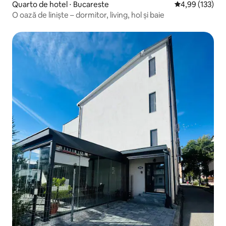
Quarto de hotel ⋅ Bucareste
4,99 de uma av
4,99 (133)
O oază de liniște – dormitor, living, hol și baie