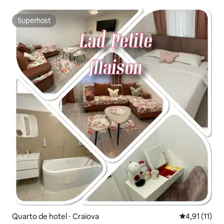
Superhost
Superhost
Quarto de hotel ⋅ Craiova
4,91 de uma a
4,91 (11)