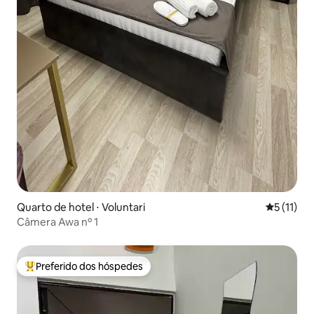
Quarto de hotel ⋅ Voluntari
5 de uma a
5 (11)
Câmera Awa nº 1
Preferido dos hóspedes
Entre os melhores preferidos dos hóspedes