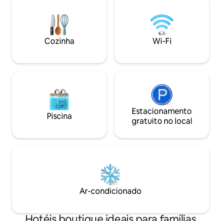
tamanho e decoração. O ● “Boutique
bebidas, o gás e o
Hotel von Graf” tem como objetivo
é um quarto e nã
oferecer um turismo baseado na
de acordo com a lei
experiência, no qual a mente fica
possível processa
Cozinha
Wi-Fi
intrigada e os sentidos, encantados.
quartos.
Estacionamento
Piscina
gratuito no local
Ar-condicionado
Hotéis boutique ideais para famílias