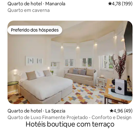
Quarto de hotel ⋅ Manarola
4,78 de uma av
4,78 (199)
Quarto em caverna
Preferido dos hóspedes
Preferido dos hóspedes
Quarto de hotel ⋅ La Spezia
4,96 de uma a
4,96 (49)
Quarto de Luxo Finamente Projetado - Conforto e Design
Hotéis boutique com terraço