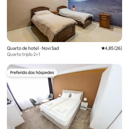
Quarto de hotel ⋅ Novi Sad
4,85 de uma a
4,85 (26)
Quarto triplo 2+1
Preferido dos hóspedes
Preferido dos hóspedes