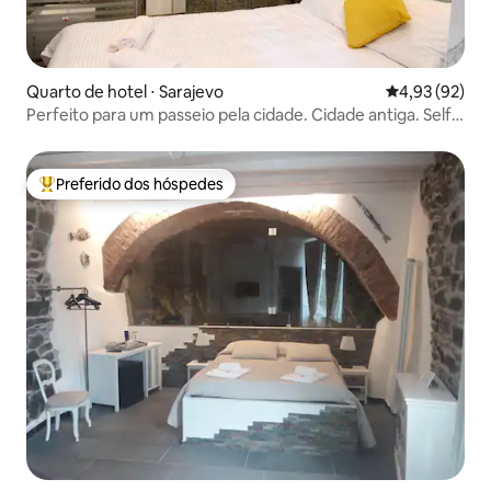
Quarto de hotel ⋅ Sarajevo
4,93 de uma a
4,93 (92)
Perfeito para um passeio pela cidade. Cidade antiga. Self
check-in.
Preferido dos hóspedes
Entre os melhores preferidos dos hóspedes