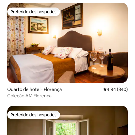
Preferido dos hóspedes
Preferido dos hóspedes
Quarto de hotel ⋅ Florença
4,94 de uma ava
4,94 (340)
Coleção AM Florença
Preferido dos hóspedes
Preferido dos hóspedes