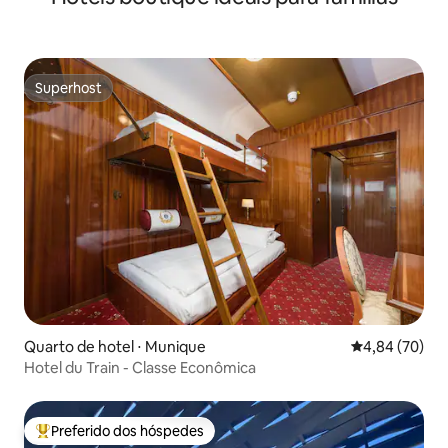
Superhost
Superhost
Quarto de hotel ⋅ Munique
4,84 de uma a
4,84 (70)
Hotel du Train - Classe Econômica
Preferido dos hóspedes
Entre os melhores preferidos dos hóspedes