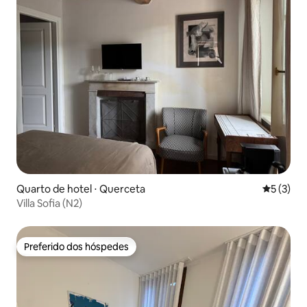
Quarto de hotel ⋅ Querceta
5 de uma 
5 (3)
Villa Sofia (N2)
Preferido dos hóspedes
Preferido dos hóspedes