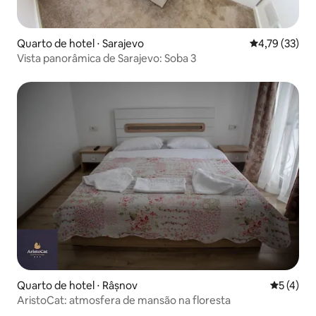
Quarto de hotel ⋅ Sarajevo
4,79 de uma a
4,79 (33)
Vista panorâmica de Sarajevo: Soba 3
Quarto de hotel ⋅ Râșnov
5 de uma 
5 (4)
AristoCat: atmosfera de mansão na floresta