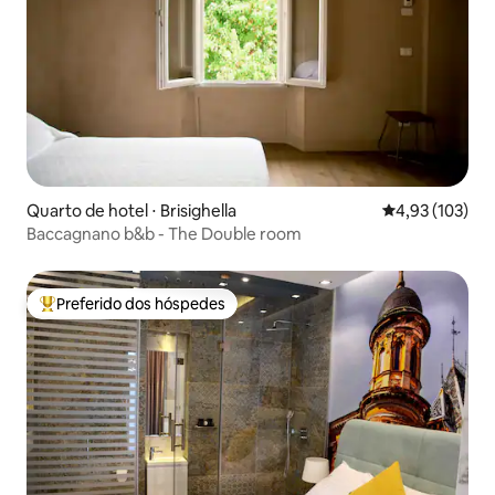
Quarto de hotel ⋅ Brisighella
4,93 de uma av
4,93 (103)
Baccagnano b&b - The Double room
Preferido dos hóspedes
Entre os melhores preferidos dos hóspedes