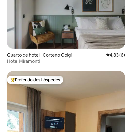
Quarto de hotel ⋅ Corteno Golgi
4,83 de uma 
4,83 (6)
Hotel Miramonti
Preferido dos hóspedes
Entre os melhores preferidos dos hóspedes