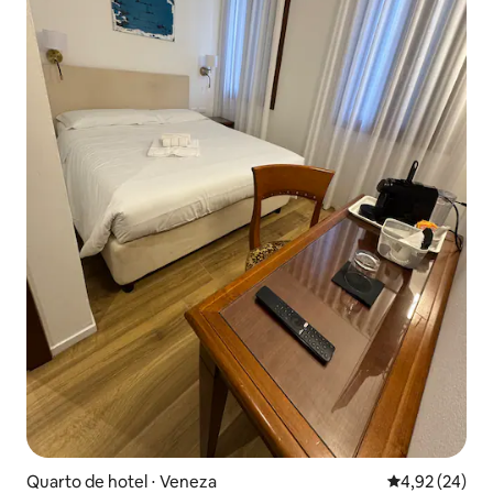
Quarto de hotel ⋅ Veneza
4,92 de uma a
4,92 (24)