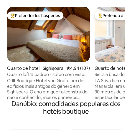
Preferido dos hóspedes
Preferido dos 
Entre os melhores preferidos dos hóspedes
Entre os melhore
Quarto de hotel ⋅ Sighișoara
4,94 de uma avaliação média de 
4,94 (107)
Quarto de hotel ⋅
Quarto loft♕ padrão - sótão com vista
Sinta a brisa do m
para o pátio ♕
carruggio da Ligúr
O ● Boutique Hotel von Graf é um dos
LA Stiva fica na an
edifícios mais antigos do gênero em
Manarola, em um c
Sighisoara. O ano em que foi construído
30 metros de distâ
não é conhecido, mas os primeiros
espetacular de 180
Danúbio: comodidades populares dos
registros de sua existência datam de
Fica a 100 metros 
1734. ● Através do seu nome, o
pé da estação ferroviária. Est
hotéis boutique
“Boutique Hotel von Graf” quer destacar
3 por pessoa por d
os aspectos individuais e únicos dos
primeiros dias, a 
quartos, cada um apresentando
check-in no conante. Em B
diferentes características de layout,
MARINA, a cozinha