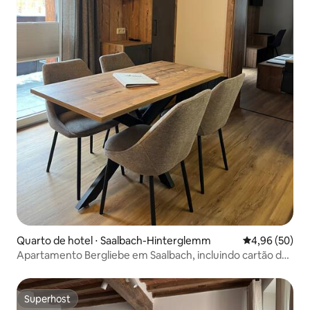
Quarto de hotel ⋅ Saalbach-Hinterglemm
4,96 de uma a
4,96 (50)
Apartamento Bergliebe em Saalbach, incluindo cartão de
verão
Superhost
Superhost