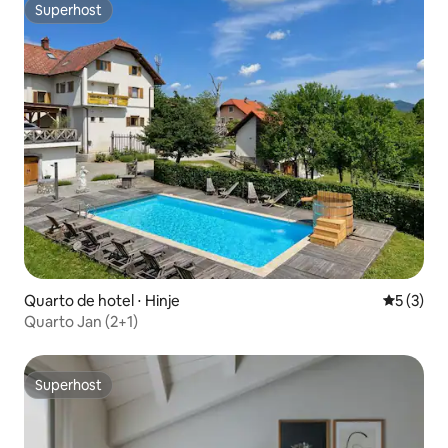
Superhost
Superhost
Quarto de hotel ⋅ Hinje
5 de uma 
5 (3)
Quarto Jan (2+1)
Superhost
Superhost