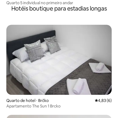
Quarto 5 individual no primeiro andar
Hotéis boutique para estadias longas
Quarto de hotel ⋅ Brčko
4,83 de uma 
4,83 (6)
Apartamento The Sun 1 Brcko