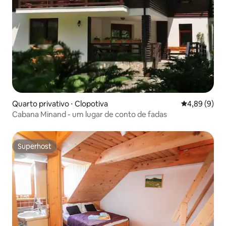
Quarto privativo ⋅ Clopotiva
4,89 de uma 
4,89 (9)
Cabana Minand - um lugar de conto de fadas
Superhost
Superhost