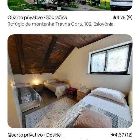
Quarto privativo ⋅ Sodražica
4,78 de uma 
4,78 (9)
Refúgio de montanha Travna Gora, 102, Eslovênia
Quarto privativo ⋅ Deskle
4,67 de uma a
4,67 (12)