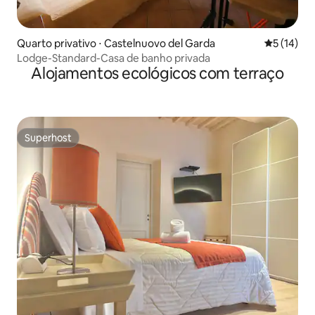
Quarto privativo ⋅ Castelnuovo del Garda
5 de uma a
5 (14)
Lodge-Standard-Casa de banho privada
Alojamentos ecológicos com terraço
Superhost
Superhost