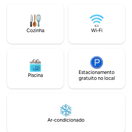
à casa e ao jardim com mesa. Há um
compartilhado e, 
vidro - no quarto ao lado da casa onde
viajam de transpor
você pode tomar café da manhã por
de transporte está
uma taxa adicional. Vários restaurantes e
para a casa e de vo
um mercado estão a uma curta distância
Cozinha
Wi-Fi
a pé.
Estacionamento
Piscina
gratuito no local
Ar-condicionado