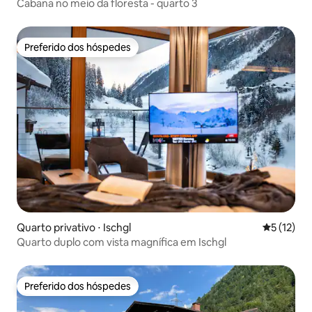
Cabana no meio da floresta - quarto 3
Preferido dos hóspedes
Preferido dos hóspedes
Quarto privativo ⋅ Ischgl
5 de uma a
5 (12)
Quarto duplo com vista magnífica em Ischgl
Preferido dos hóspedes
Preferido dos hóspedes