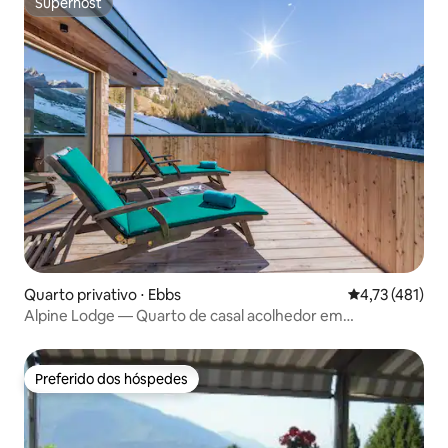
Superhost
Superhost
Quarto privativo ⋅ Ebbs
4,73 de uma av
4,73 (481)
Alpine Lodge — Quarto de casal acolhedor em
Nationalpark
Preferido dos hóspedes
Preferido dos hóspedes