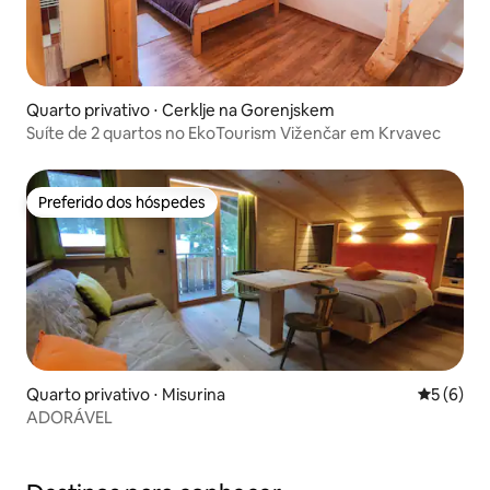
Quarto privativo ⋅ Cerklje na Gorenjskem
Suíte de 2 quartos no EkoTourism Viženčar em Krvavec
Preferido dos hóspedes
Preferido dos hóspedes
Quarto privativo ⋅ Misurina
5 de uma 
5 (6)
ADORÁVEL