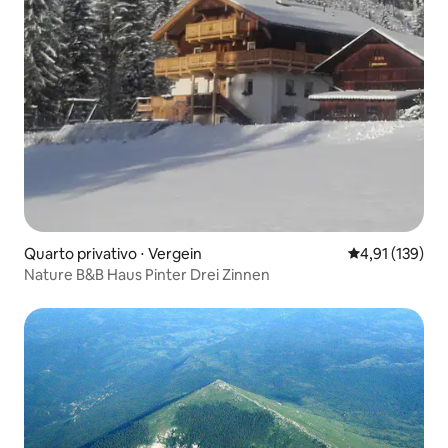
Quarto privativo ⋅ Vergein
4,91 de uma av
4,91 (139)
Nature B&B Haus Pinter Drei Zinnen