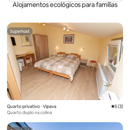
Alojamentos ecológicos para famílias
Superhost
Superhost
Quarto privativo ⋅ Vipava
5 de uma 
5 (3)
Quarto duplo na colina