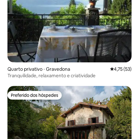
Quarto privativo ⋅ Gravedona
4,75 de uma a
4,75 (53)
Tranquilidade, relaxamento e criatividade
Preferido dos hóspedes
Preferido dos hóspedes