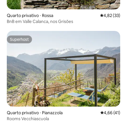
Quarto privativo ⋅ Rossa
4,82 de uma a
4,82 (33)
BnB em Valle Calanca, nos Grisões
Superhost
Superhost
Quarto privativo ⋅ Pianazzola
4,66 de uma a
4,66 (41)
Rooms Vecchiascuola