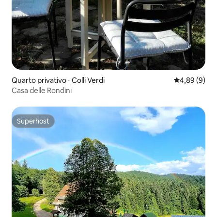
Quarto privativo ⋅ Colli Verdi
4,89 de uma 
4,89 (9)
Casa delle Rondini
Superhost
Superhost