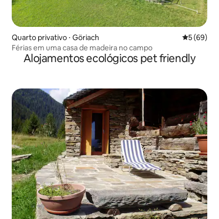
Quarto privativo ⋅ Göriach
5 de uma a
5 (69)
Férias em uma casa de madeira no campo
Alojamentos ecológicos pet friendly