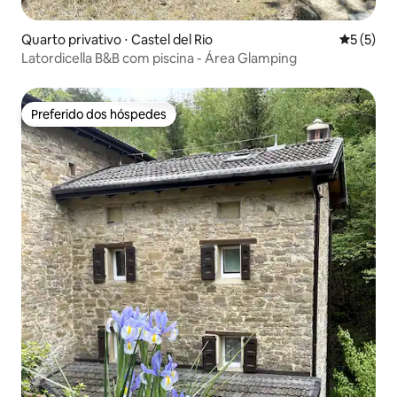
Quarto privativo ⋅ Castel del Rio
5 de uma 
5 (5)
Latordicella B&B com piscina - Área Glamping
Preferido dos hóspedes
Preferido dos hóspedes