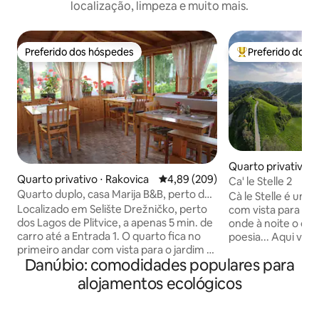
localização, limpeza e muito mais.
Preferido dos hóspedes
Preferido dos 
Preferido dos hóspedes
Entre os melhore
Quarto privativo ⋅ 
Quarto privativo ⋅ Rakovica
4,89 de uma avaliação média de 5
4,89 (209)
Ca' le Stelle 2
Quarto duplo, casa Marija B&B, perto dos
Cà le Stelle é um
lagos Plitvice
Localizado em Selište Drežničko, perto
com vista para Ro
dos Lagos de Plitvice, a apenas 5 min. de
onde à noite o céu
carro até a Entrada 1. O quarto fica no
poesia... Aqui voc
primeiro andar com vista para o jardim e
paz, um ambiente 
Danúbio: comodidades populares para
a aldeia. O quarto é mobiliado de
onde você pode se
qualidade e decorado com detalhes de
da manhã com vista
alojamentos ecológicos
madeira, oferece Wi-Fi gratuito, A/C, TV
(opcional) com a fa
por satélite, aquecimento central. O
experiências inesq
estacionamento gratuito fica em frente
oferece um quart