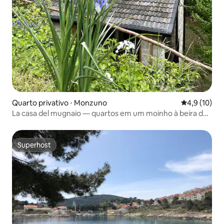
Quarto privativo ⋅ Monzuno
4,9 de uma a
4,9 (10)
La casa del mugnaio — quartos em um moinho à beira do
rio
Superhost
Superhost