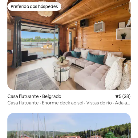
Preferido dos hóspedes
Preferido dos hóspedes
Casa flutuante ⋅ Belgrado
5 de uma a
5 (28)
Casa flutuante · Enorme deck ao sol · Vistas do rio · Ada a
300 m