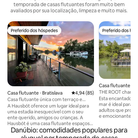
temporada de casas flutuantes foram muito bem
avaliados por sua localização, limpeza e muito mais.
Preferido dos hóspedes
Preferido dos hó
Preferido dos hóspedes
Preferido dos hó
Casa flutuante ⋅ Br
THE ROOT charmin
Casa flutuante ⋅ Bratislava
4,94 de uma avaliação média de
4,94 (85)
Esta encantadora c
Casa flutuante única com terraço e
mar é ideal para f
canoa
A Hausbót oferece um lugar ideal para
adultos que proc
uma estadia inesquecível com o seu
e emocionante. Nossa casa flutuante
ente querido, amigos ou crianças. A
está equipada com
Hausbót é uma casa flutuante espaçosa
precisa para uma e
Danúbio: comodidades populares para
e moderna. A sala de estar com cozinha
inesquecível. De 
tem uma lareira, um sofá e uma grande