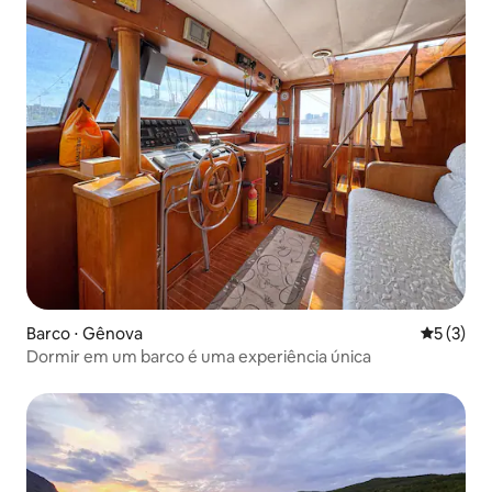
Barco ⋅ Gênova
5 de uma 
5 (3)
Dormir em um barco é uma experiência única