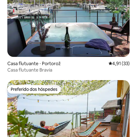
Casa flutuante ⋅ Portorož
4,91 de uma a
4,91 (33)
Casa flutuante Bravia
Preferido dos hóspedes
Preferido dos hóspedes