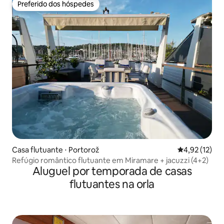
Preferido dos hóspedes
Preferido dos hóspedes
Casa flutuante ⋅ Portorož
4,92 de uma a
4,92 (12)
Refúgio romântico flutuante em Miramare + jacuzzi (4+2)
Aluguel por temporada de casas
flutuantes na orla