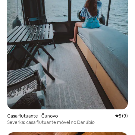
Casa flutuante ⋅ Čunovo
5 de uma 
5 (9)
Severka: casa flutuante móvel no Danúbio