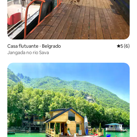
Casa flutuante ⋅ Belgrado
5 de uma 
5 (6)
Jangada no rio Sava