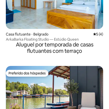
Casa flutuante ⋅ Belgrado
5 de uma 
5 (4)
ArkaBarka Floating Studio — Estúdio Queen
Aluguel por temporada de casas
flutuantes com terraço
Preferido dos hóspedes
Preferido dos hóspedes