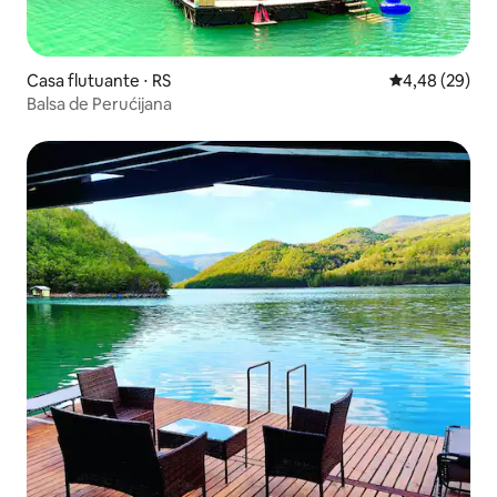
Casa flutuante ⋅ RS
4,48 de uma a
4,48 (29)
Balsa de Perućijana