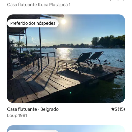
Casa flutuante Kuca Plutajuca 1
Preferido dos hóspedes
Preferido dos hóspedes
Casa flutuante ⋅ Belgrado
5 de uma a
5 (15)
Loup 1981