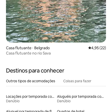
Casa flutuante ⋅ Belgrado
4,95 de uma a
4,95 (22)
Casa flutuante no rio Sava
Destinos para conhecer
Outros tipos de acomodações
Coisas para fazer
Locações por temporada com piscina
Aluguéis por temporada com vista para a praia
Danúbio
Danúbio
Aluguel por temporada de flats
Quartos de hotel