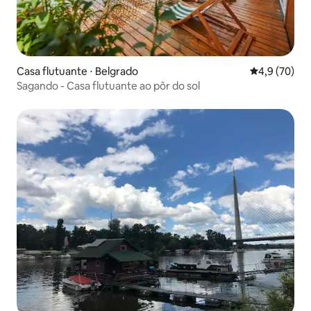
Casa flutuante ⋅ Belgrado
4,9 de uma a
4,9 (70)
Sagando - Casa flutuante ao pôr do sol