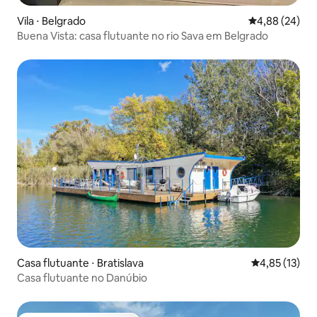
Vila ⋅ Belgrado
4,88 de uma a
4,88 (24)
Buena Vista: casa flutuante no rio Sava em Belgrado
Casa flutuante ⋅ Bratislava
4,85 de uma a
4,85 (13)
Casa flutuante no Danúbio