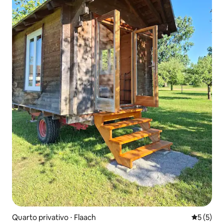
Quarto privativo ⋅ Flaach
5 de uma 
5 (5)