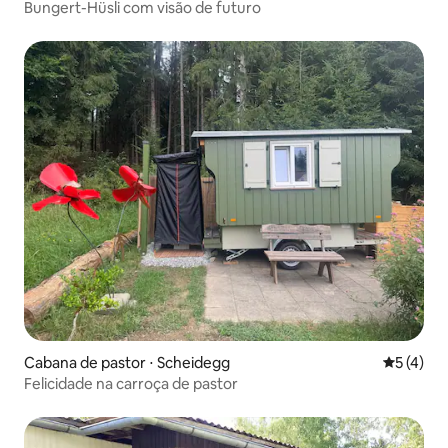
Bungert-Hüsli com visão de futuro
Cabana de pastor ⋅ Scheidegg
5 de uma 
5 (4)
Felicidade na carroça de pastor