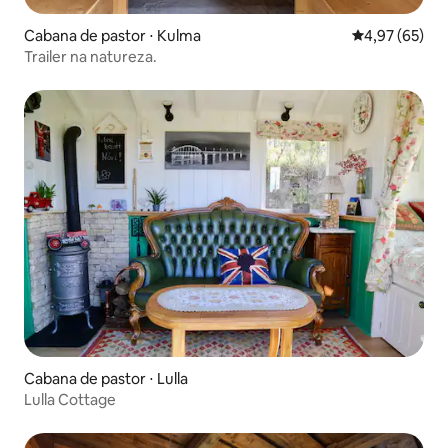
Cabana de pastor ⋅ Kulma
4,97 de uma a
4,97 (65)
Trailer na natureza.
Cabana de pastor ⋅ Lulla
Lulla Cottage