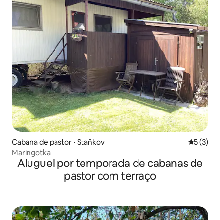
Cabana de pastor ⋅ Staňkov
5 de uma 
5 (3)
Maringotka
Aluguel por temporada de cabanas de
pastor com terraço