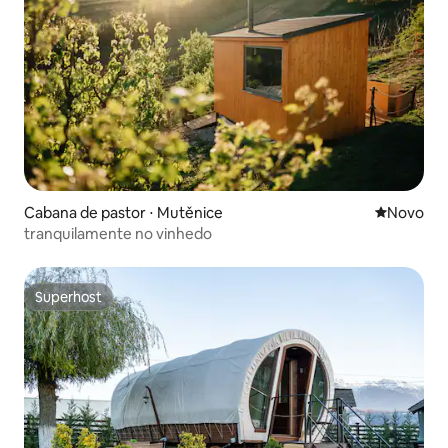
Cabana de pastor ⋅ Mutěnice
Novo lugar
Novo
tranquilamente no vinhedo
Superhost
Superhost