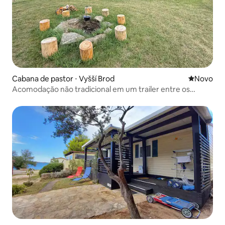
Cabana de pastor ⋅ Vyšší Brod
Novo lugar
Novo
Acomodação não tradicional em um trailer entre os
animais