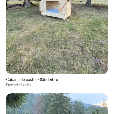
Cabana de pastor ⋅ Sântimbru
Demetéi kaiba