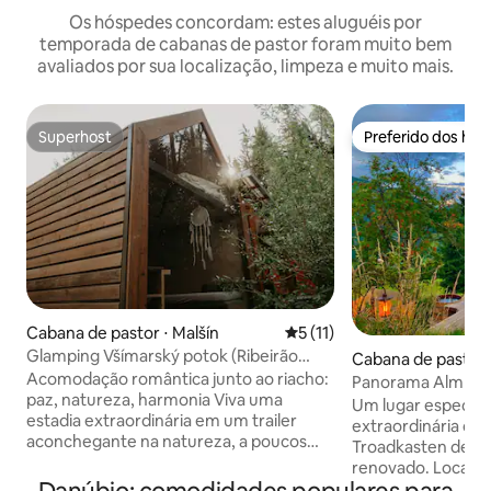
Os hóspedes concordam: estes aluguéis por
temporada de cabanas de pastor foram muito bem
avaliados por sua localização, limpeza e muito mais.
Superhost
Preferido dos hó
Superhost
Preferido dos hó
Cabana de pastor ⋅ Malšín
5 de uma avaliação média de
5 (11)
Glamping Všímarský potok (Ribeirão
Cabana de pastor ⋅
Všímarský)
Acomodação romântica junto ao riacho:
Drau
Panorama Almhüt
paz, natureza, harmonia Viva uma
Localização única
Um lugar especial
estadia extraordinária em um trailer
extraordinária da 
aconchegante na natureza, a poucos
Troadkasten de 3
passos de um riacho borbulhante. Lugar
renovado. Localiza
ideal para casais, solitários ou todos os
metros acima do n