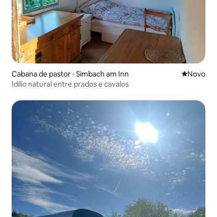
Cabana de pastor ⋅ Simbach am Inn
Novo lugar
Novo
Idílio natural entre prados e cavalos