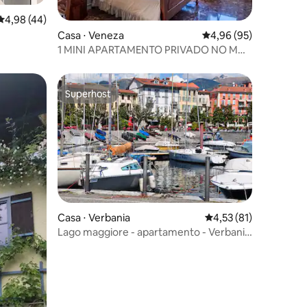
 em que
ções
4,98 de uma avaliação média de 5, 44 avaliações
4,98 (44)
óspedes.
Casa ⋅ Veneza
4,96 de uma avaliação
4,96 (95)
1 MINI APARTAMENTO PRIVADO NO MAR
VENEZA
Superhost
Superhost
Casa ⋅ Verbania
4,53 de uma avaliação
4,53 (81)
Lago maggiore - apartamento - Verbania
- térreo