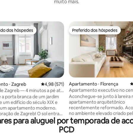
muito mais.
rido dos hóspedes
Preferido dos hóspedes
 melhores preferidos dos hóspedes
Preferido dos hóspedes
Apartamento ⋅ Florença
4
édia de 5, 560 avaliações
nto ⋅ Zagreb
4,98 de uma avaliação média de 5, 571 avalia
4,98 (571)
Apartamento executivo no cen
e Zagreb — 4 minutos a pé até
cidade
incipal
Aconchegue-se junto à lareira 
 a porta branca de um jardim
apartamento arquitetônico
e um edifício do século XIX e
recentemente reformado. Ac
 um apartamento moderno.
no ambiente elevado criado pe
ração de Zagreb! O sol entra
res para aluguel por temporada de a
arredores suntuosos. Inspire-s
 janelas altas para iluminar
tetos altos e expostos, pisos d
parquet lindamente reformados
PCD
paredes de pedra e vistas incríve
ltos. Este apartamento privado e