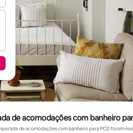
ore-os usando as seta para cima e para baixo do teclado ou tocando e
rada de acomodações com banheiro par
mporada de acomodações com banheiro para PCD foram muito