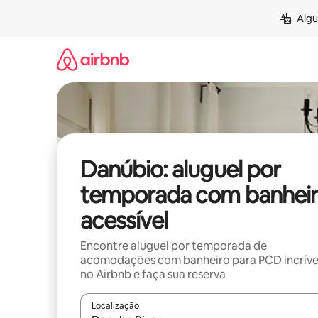
Pular
Algu
para
o
conteúdo
Danúbio: aluguel por
temporada com banhei
acessível
Encontre aluguel por temporada de
acomodações com banheiro para PCD incríve
no Airbnb e faça sua reserva
Localização