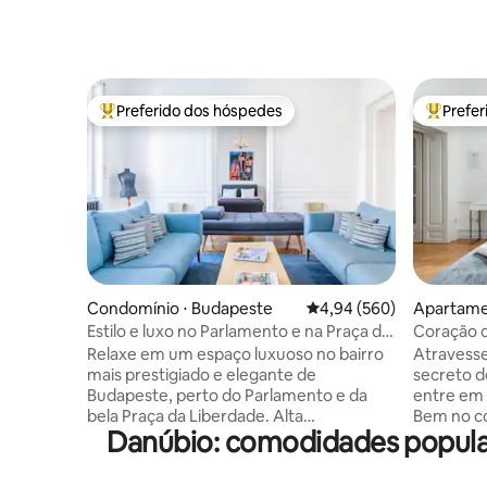
Preferido dos hóspedes
Prefe
Entre os melhores preferidos dos hóspedes
Entre os
Condomínio ⋅ Budapeste
4,94 de uma avaliação m
4,94 (560)
Apartame
Estilo e luxo no Parlamento e na Praça da
Coração d
Liberdade
a praça pr
Relaxe em um espaço luxuoso no bairro
Atravesse
mais prestigiado e elegante de
secreto d
Budapeste, perto do Parlamento e da
entre em
bela Praça da Liberdade. Alta
Bem no co
Danúbio: comodidades popula
especificação com dois banheiros
através de
privativos, ar condicionado, escritório em
pisos de 
casa dedicado, cozinha de designer,
e tetos a