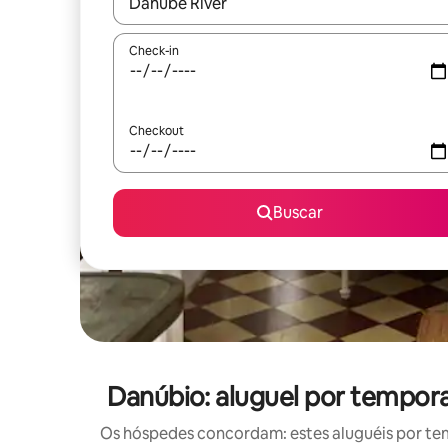
Quando os resultados estiverem disponíveis, expl
Check-in
Checkout
Buscar
Danúbio: aluguel por tempo
Os hóspedes concordam: estes aluguéis por te