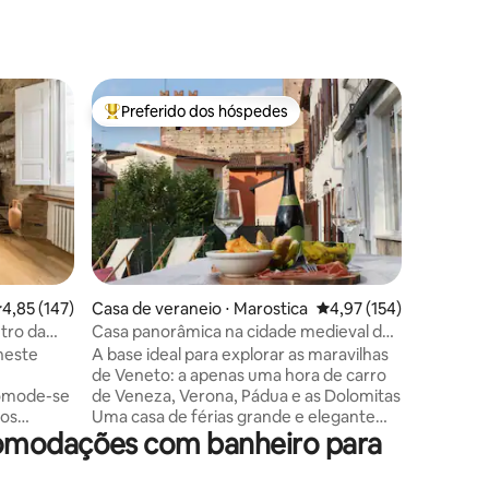
Apartame
Preferido dos hóspedes
Preferi
Entre os melhores preferidos dos hóspedes
Preferi
★2Bedr |
| @Parl
Nosso r
2 andares
uma área 
central.
equipada
quartos p
Apresent
janelas t
,85 de uma avaliação média de 5, 147 avaliações
4,85 (147)
Casa de veraneio ⋅ Marostica
4,97 de uma avaliação 
4,97 (154)
ções
um edifíc
tro da
Casa panorâmica na cidade medieval de
Parlament
Marostica
neste
A base ideal para explorar as maravilhas
restaura
de Veneto: a apenas uma hora de carro
distância
omode-se
de Veneza, Verona, Pádua e as Dolomitas
para esta
los
Uma casa de férias grande e elegante
apartame
comodações com banheiro para
e com os
para recarregar as baterias e desfrutar
nos dias 
e madeira,
das vistas panorâmicas do castelo de
is. O
Marostica. A casa é adequada para