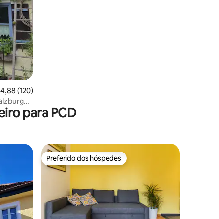
ções
,88 de uma avaliação média de 5, 120 avaliações
4,88 (120)
alzburgo
eiro para PCD
Preferido dos hóspedes
os hóspedes
Preferido dos hóspedes