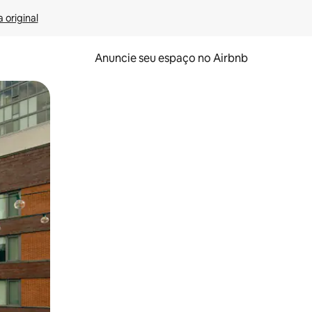
 original
Anuncie seu espaço no Airbnb
 deslizando o dedo na tela.