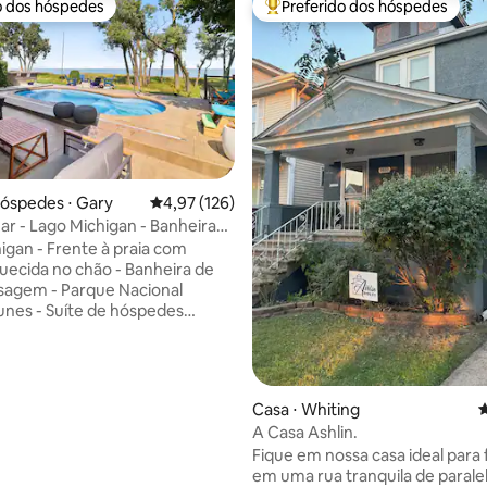
o dos hóspedes
Preferido dos hóspedes
o dos hóspedes
Entre os melhores preferidos d
édia de 5, 886 avaliações
hóspedes ⋅ Gary
4,97 de uma avaliação média de 5, 126 avalia
4,97 (126)
ar - Lago Michigan - Banheira
assagem - Piscina aquecida
igan - Frente à praia com
quecida no chão - Banheira de
sagem - Parque Nacional
unes - Suíte de hóspedes
o porão - 2 quartos/2 banheiros
ecorado Esta suíte de
tem tudo o que você precisa
estadia confortável e
Casa ⋅ Whiting
4
. Aproveite a banheira de
A Casa Ashlin.
agem para 3 pessoas, perfeita
Fique em nossa casa ideal para 
xar depois de um dia de
em uma rua tranquila de paral
 Nos meses de verão, aproveite