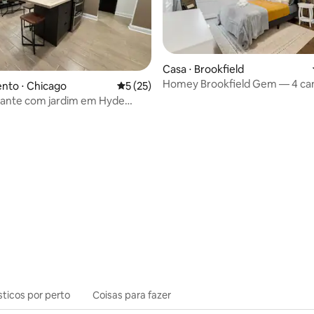
Casa ⋅ Brookfield
Homey Brookfield Gem — 4 ca
nto ⋅ Chicago
5 de uma avaliação média de 5, 25 avalia
5 (25)
banheiros, ótimo quintal
gante com jardim em Hyde
wood Brownstone
média de 5, 18 avaliações
sticos por perto
Coisas para fazer