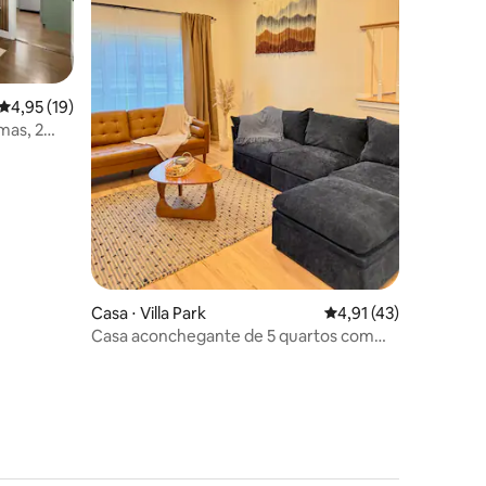
4,95 de uma avaliação média de 5, 19 avaliações
4,95 (19)
mas, 2
ções
Casa ⋅ Villa Park
4,91 de uma avaliação
4,91 (43)
Casa aconchegante de 5 quartos com
vibrações escandinavas