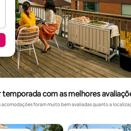
r temporada com as melhores avaliaç
 acomodações foram muito bem avaliadas quanto a localizaçã