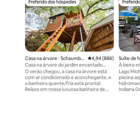
Preferido dos hóspedes
Preferid
Preferido dos hóspedes
Preferid
Casa na árvore ⋅ Schaumbu
4,94 de uma avaliação m
4,94 (886)
Suíte de 
rg
Casa na árvore do jardim encantado
À beira-m
(comodidade*)
de hidrom
O verão chegou, a casa na árvore está
Lago Mich
com ar condicionado e aconchegante, e
piscina a
a banheira quente/fria está pronta!
hidromas
Relaxe em nossa luxuosa banheira de
Indiana D
hidromassagem de cedro, com 420 de
privada n
profundidade, muito privativa e
- Lindamente d
adequada para uso de maconha,
hóspedes 
aninhada entre as árvores perenes,
para uma 
enquanto a lua e as estrelas giram no
relaxante
céu, a cachoeira cai no lago de carpas koi
hidromass
e a mesa de fogo e as tochas brilham. O
para rela
riacho faz deste um refúgio de vida
aventura.