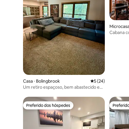
Microcas
Cabana c
e quadra d
Casa ⋅ Bolingbrook
5 de uma avaliação 
5 (24)
Um retiro espaçoso, bem abastecido e
familiar
Preferido dos hóspedes
Preferid
Preferido dos hóspedes
Preferid