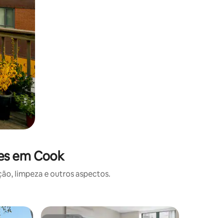
ões em Cook
o, limpeza e outros aspectos.
Casa ⋅ C