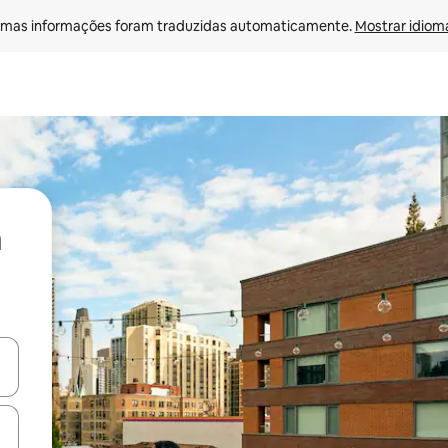
mas informações foram traduzidas automaticamente. 
Mostrar idioma
ore-os usando as seta para cima e para baixo do teclado ou tocando e