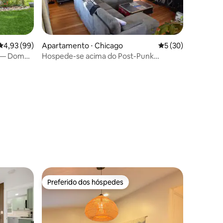
ções
4,93 de uma avaliação média de 5, 99 avaliações
4,93 (99)
Apartamento ⋅ Chicago
5 de uma avaliação
5 (30)
e — Dome
Hospede-se acima do Post-Punk
Museum de Chicago - Loft de 4 quartos
Preferido dos hóspedes
Preferido dos hóspedes