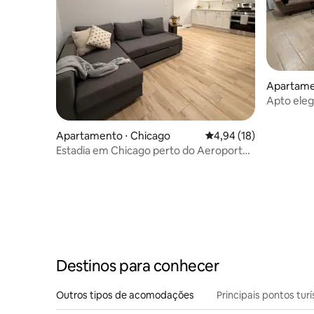
Apartame
Apto ele
Park/Ken
Apartamento ⋅ Chicago
4,94 de uma avaliação 
4,94 (18)
Estadia em Chicago perto do Aeroporto
Midway • CTA • Centro da cidade
Destinos para conhecer
Outros tipos de acomodações
Principais pontos turí