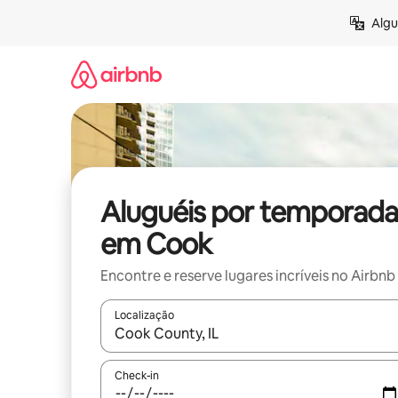
Pular
Algu
para
o
conteúdo
Aluguéis por temporada
em Cook
Encontre e reserve lugares incríveis no Airbnb
Localização
Quando os resultados estiverem disponíveis, expl
Check-in