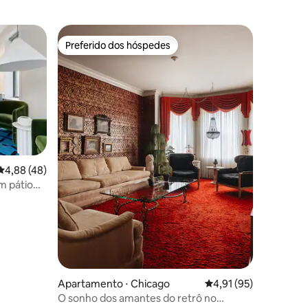
Preferido dos hóspedes
Preferido dos hóspedes
ções
4,88 de uma avaliação média de 5, 48 avaliações
4,88 (48)
m pátio
Apartamento ⋅ Chicago
4,91 de uma avaliação
4,91 (95)
O sonho dos amantes do retrô no