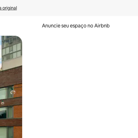
 original
Anuncie seu espaço no Airbnb
 deslizando o dedo na tela.