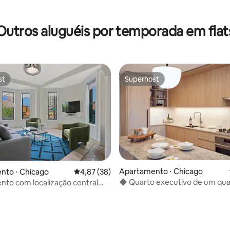
Outros aluguéis por temporada em flat
st
Superhost
st
Superhost
Apartamento ⋅ Chicago
nto ⋅ Chicago
4,87 de uma avaliação média de 5, 38 avalia
4,87 (38)
◆ Quarto executivo de um qua
to com localização central
escritório
n Park
édia de 5, 227 avaliações