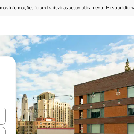
mas informações foram traduzidas automaticamente. 
Mostrar idioma
ore-os usando as seta para cima e para baixo do teclado ou tocando e