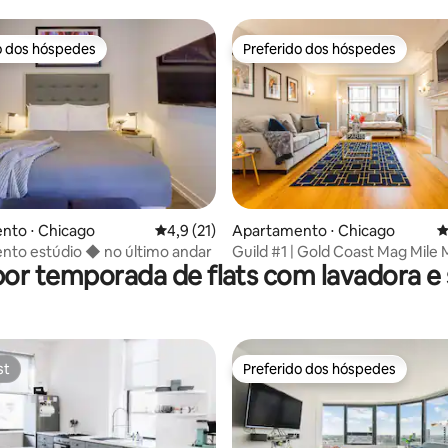
o dos hóspedes
Preferido dos hóspedes
o dos hóspedes
Preferido dos hóspedes
média de 5, 53 avaliações
nto ⋅ Chicago
4,9 de uma avaliação média de 5, 21 avalia
4,9 (21)
Apartamento ⋅ Chicago
4
nto estúdio ◆ no último andar
Guild #1 | Gold Coast Mag Mile
por temporada de flats com lavadora e
Localização
st
Preferido dos hóspedes
st
Preferido dos hóspedes