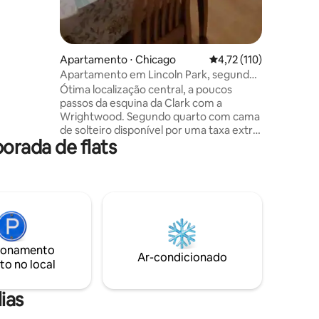
 Field.
e noite de
estíveis
Apartamento ⋅ Chicago
4,72 de uma avaliação 
4,72 (110)
rdida
Apartamento em Lincoln Park, segundo
 e
quarto opcional
Ótima localização central, a poucos
passos da esquina da Clark com a
Wrightwood. Segundo quarto com cama
de solteiro disponível por uma taxa extra.
orada de flats
A reserva padrão é para quarto com
cama queen size. Consulte a
disponibilidade e os valores do segundo
quarto. Oferecemos descontos
semanais, quinzenais e mensais. Assim
como nos dias de semana. Desconto
aplicado automaticamente no momento
da reserva. Encontre-se pessoalmente
ionamento
para fazer o check-in. Informe ao
Ar-condicionado
to no local
anfitrião a hora de chegada. Check-in
antecipado ou tardio disponível por um
custo adicional. Estacionamento na rua.
ias