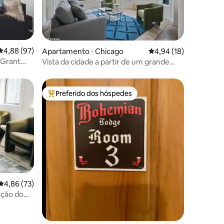
ções
4,88 de uma avaliação média de 5, 97 avaliações
4,88 (97)
Apartamento ⋅ Chicago
4,94 de uma avaliação
4,94 (18)
 Grant
Vista da cidade a partir de um grande
apartamento no 4º andar em LP
Preferido dos hóspedes
Entre os melhores preferidos dos hóspedes
ções
4,86 de uma avaliação média de 5, 73 avaliações
4,86 (73)
ação do