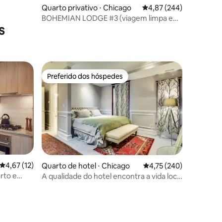
Quarto privativo ⋅ Chicago
4,87 de uma avaliação m
4,87 (244)
BOHEMIAN LODGE #3 (viagem limpa e
s
acessível)
Preferido dos hóspedes
Preferido dos hóspedes
4,67 de uma avaliação média de 5, 12 avaliações
4,67 (12)
Quarto de hotel ⋅ Chicago
4,75 de uma avaliação 
4,75 (240)
ções
rto e
A qualidade do hotel encontra a vida local
Studio Skyline 4B