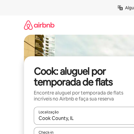
Pular
Algu
para
o
conteúdo
Cook: aluguel por
temporada de flats
Encontre aluguel por temporada de flats
incríveis no Airbnb e faça sua reserva
Localização
Quando os resultados estiverem disponíveis, expl
Check-in