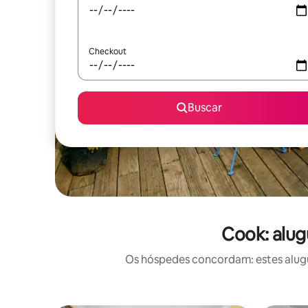
Checkout
Buscar
Cook: alug
Os hóspedes concordam: estes alugué