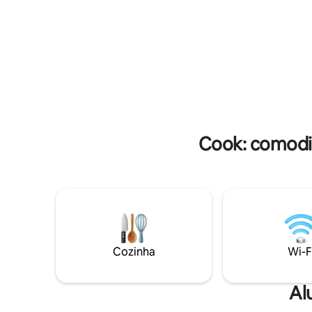
todas as comodidades e um layout de
redor da 
plano aberto convida você a desfrutar do
Pilsen e Chinato
conforto elegante e tranquilo de casa.
segurança
Caminhada fácil até Wrigley Field. Pegue
externas
o ônibus ou trem para o centro da
externas
cidade. Caminhada fácil para vinho e
de identi
jantar em áreas elegantes de Roscoe
principais
Village, Lake View e Lincoln Square. Ou
uma viagem rápida de carro até o centro
da cidade! Este é um PISO SUPERIOR
Cook: comodid
COMPLETO, e NÃO um porão de jardim.
Você está a uma curta caminhada de
distância de restaurantes, lojas, mas fica
em um tranquilo e elegante
apartamento de 1100 pés quadrados
com 1 quarto grande e estacionamento
só para você. Aproveite isso - é difícil de
encontrar nesta cidade. Reformado com
os mais altos padrões, este apartamento
Cozinha
Wi-F
espaçoso está localizado a poucos
minutos de lojas, restaurantes e pubs no
coração dos bairros descolados de
Al
Roscoe Village Lakeview e Lincoln Square
de Chicago. Famosamente eclético e