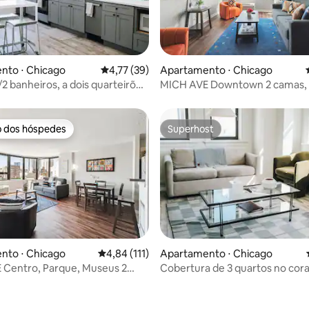
édia de 5, 163 avaliações
nto ⋅ Chicago
4,77 de uma avaliação média de 5, 39 avalia
4,77 (39)
Apartamento ⋅ Chicago
/2 banheiros, a dois quarteirões
MICH AVE Downtown 2 camas,
n Park
Park Museus #25
o dos hóspedes
Superhost
o dos hóspedes
Superhost
média de 5, 43 avaliações
nto ⋅ Chicago
4,84 de uma avaliação média de 5, 111 avalia
4,84 (111)
Apartamento ⋅ Chicago
 Centro, Parque, Museus 2
Cobertura de 3 quartos no cor
Lincoln Park