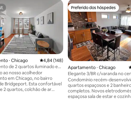
st
Preferido dos hóspedes
st
Preferido dos hóspedes
édia de 5, 337 avaliações
nto ⋅ Chicago
4,84 de uma avaliação média de 5, 148 avalia
4,84 (148)
to de 2 quartos iluminado e
Apartamento ⋅ Chicago
4
 - 15 minutos do centro da
o ao nosso acolhedor
Elegante 3/BR c/varanda no ce
to em Chicago, no bairro
cidade, Chinatown
Condomínio recém-desenvolvi
 de Bridgeport. Esta confortável
quartos espaçosos e 2 banheir
e 2 quartos, colchão de ar
completos. Novos eletrodomés
olicitação e 1 banheiro fica no
espaçosa sala de estar e cozinh
andar de um prédio clássico de
ambiente é quente, reconforta
tamentos, oferecendo fácil
moderno. Transporte público a poucos
ma estadia relaxante. A
passos de distância. A linha lara
ssos de um ponto de ônibus e
você diretamente ao aeroport
5 minutos de carro da Linha
Midway. Os ônibus levarão voc
o CTA, chegar ao centro e ao
principais locais de eventos, c