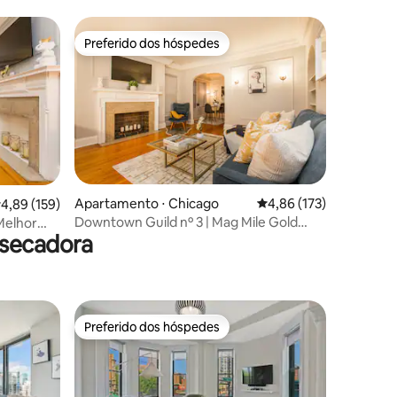
coração de West Town
Preferido dos hóspedes
Preferido dos hóspedes
Apartamento ⋅ Chicago
4,86 de uma avaliação 
4,86 (173)
ções
,89 de uma avaliação média de 5, 159 avaliações
4,89 (159)
Downtown Guild nº 3 | Mag Mile Gold
 Melhor
 secadora
Coast The Lake!
Preferido dos hóspedes
Preferido dos hóspedes