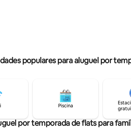
cidade é simples. Perto de
McCormick, US Cellular & Soldier
wn. Por motivos de
Chinatown fica a apenas alguns
, quatro câmeras de anel
quarteirões de distância w/dia 
 monitoram apenas áreas
comida e entretenimento. Com
. É necessário um documento
estão no 1º andar para uma mo
ficação para todos os hóspedes
rápida. Estacionamento privado
.
designado.
ades populares para aluguel por temp
Estac
i
Piscina
gratui
uguel por temporada de flats para famíl