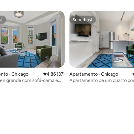
st
Superhost
st
Superhost
média de 5, 55 avaliações
nto ⋅ Chicago
4,86 de uma avaliação média de 5, 37 avalia
4,86 (37)
Apartamento ⋅ Chicago
een grande com sofá-cama em
Apartamento de um quarto co
ark
privativo em Lincoln Park