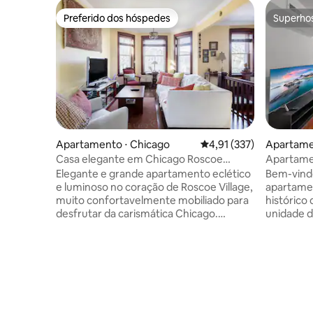
Preferido dos hóspedes
Superho
Preferido dos hóspedes
Superho
Apartamento ⋅ Chicago
4,91 de uma avaliação m
4,91 (337)
Apartame
Casa elegante em Chicago Roscoe
Apartamen
Village, Cubs e jantar
acolhedor
Elegante e grande apartamento eclético
Bem-vind
cidade!
e luminoso no coração de Roscoe Village,
apartamen
muito confortavelmente mobiliado para
histórico
desfrutar da carismática Chicago.
unidade d
Estacionamento gratuito. Internet muito
mediante s
rápida e espaço confortável para laptop
primeiro 
para o seu escritório em casa.
dois apar
Profissionalmente limpo, bem equipado
acesso e u
e aconchegante, perfeito para famílias
poucos pa
ou um viajante solo. Decoração fabulosa,
a apenas 
cozinha totalmente abastecida, além de
Laranja d