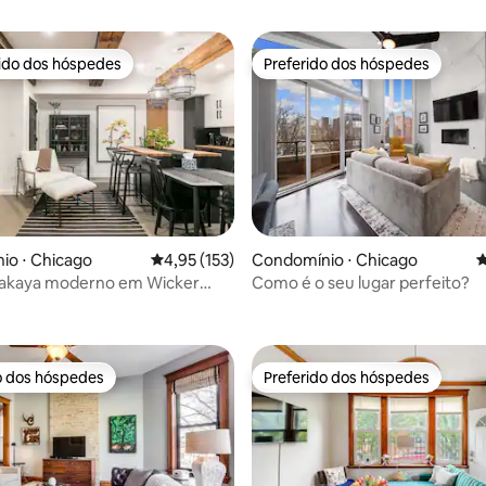
rido dos hóspedes
Preferido dos hóspedes
 melhores preferidos dos hóspedes
Preferido dos hóspedes
io ⋅ Chicago
4,95 de uma avaliação média de 5, 153 avalia
4,95 (153)
Condomínio ⋅ Chicago
4
Izakaya moderno em Wicker
Como é o seu lugar perfeito?
édia de 5, 186 avaliações
o dos hóspedes
Preferido dos hóspedes
o dos hóspedes
Preferido dos hóspedes