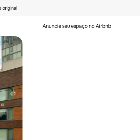
 original
Anuncie seu espaço no Airbnb
 deslizando o dedo na tela.