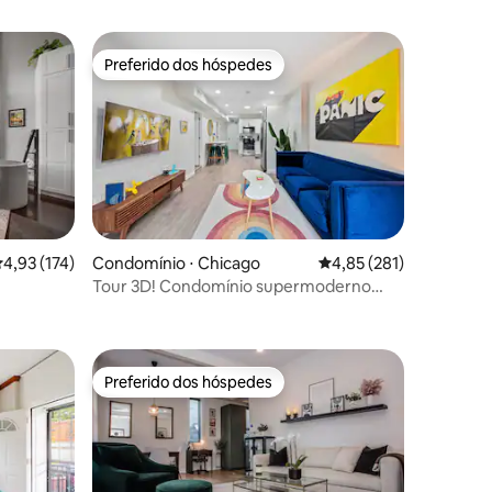
Preferido dos hóspedes
Preferido dos hóspedes
ções
,93 de uma avaliação média de 5, 174 avaliações
4,93 (174)
Condomínio ⋅ Chicago
4,85 de uma avaliação 
4,85 (281)
Tour 3D! Condomínio supermoderno
perto de Logan Square
Preferido dos hóspedes
Preferido dos hóspedes