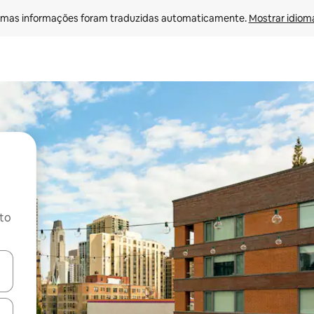
mas informações foram traduzidas automaticamente. 
Mostrar idioma
ito
ore-os usando as seta para cima e para baixo do teclado ou tocando e