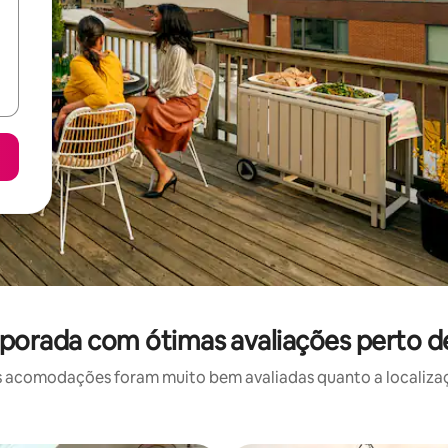
porada com ótimas avaliações perto 
 acomodações foram muito bem avaliadas quanto a localizaçã