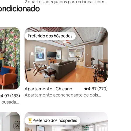
2 quartos adequados para crianças com
ondicionado
escritório privativo
Preferido dos hóspedes
os hóspedes
Preferido dos hóspedes
Apartamento ⋅ Chicago
4,87 de uma avaliação 
4,87 (270)
ções
Apartamento aconchegante de dois
,97 de uma avaliação média de 5, 183 avaliações
4,97 (183)
quartos em uma vila ucraniana
 ousada,
Park
Preferido dos hóspedes
os hóspedes
Entre os melhores preferidos dos hóspedes