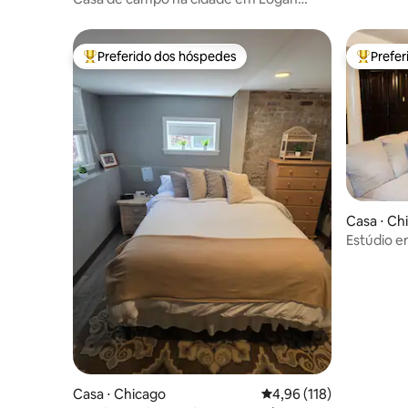
Square-Avondale
Preferido dos hóspedes
Prefe
Entre os melhores preferidos dos hóspedes
Entre os
Casa ⋅ Ch
Estúdio e
Casa ⋅ Chicago
4,96 de uma avaliação m
4,96 (118)