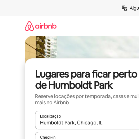
Pular
Algu
para
o
conteúdo
Lugares para ficar perto
de Humboldt Park
Reserve locações por temporada, casas e mu
mais no Airbnb
Localização
Quando os resultados estiverem disponíveis, expl
Check-in