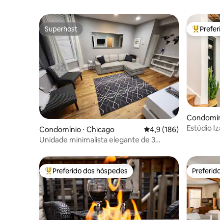
Superhost
Prefe
Superhost
Entre os
Condomín
Estúdio 
Condomínio ⋅ Chicago
4,9 de uma avaliação m
4,9 (186)
Park
Unidade minimalista elegante de 3
quartos com localização central
Preferido dos hóspedes
Preferid
Entre os melhores preferidos dos hóspedes
Preferid