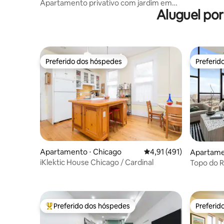
Apartamento privativo com jardim em
Aluguel po
Logan Square
Preferido dos hóspedes
Preferid
Preferido dos hóspedes
Preferid
Apartamento ⋅ Chicago
4,91 de uma avaliação m
4,91 (491)
Apartame
iKlektic House Chicago / Cardinal
Topo do R
para grup
Preferido dos hóspedes
Preferid
Entre os melhores preferidos dos hóspedes
Preferid