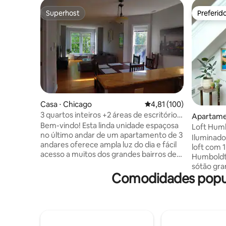
Superhost
Preferid
Superhost
Preferid
Casa ⋅ Chicago
4,81 de uma avaliação m
4,81 (100)
3 quartos inteiros +2 áreas de escritório e
Apartame
deck, condomínio no último andar
Bem-vindo! Esta linda unidade espaçosa
Loft Humb
no último andar de um apartamento de 3
Iluminado
andares oferece ampla luz do dia e fácil
loft com 
acesso a muitos dos grandes bairros de
Humboldt 
Chicago. O estacionamento é fácil e
sótão gr
gratuito. Há ar-condicionado central e
Comodidades popul
renovado
aquecimento que são controlados por
casa. Apa
uma unidade inteligente que fornecerá a
de layout
você a temperatura interna perfeita o
muita luz 
tempo todo. Este é um apartamento de
Logan Squ
3 quartos, 1 banheiro e 2 mesas de
curta dis