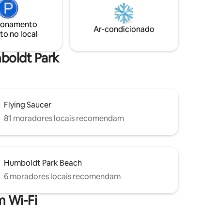
cafés e bares! Estacionamento gratuito
vel e
na rua diretamente em frente ao prédio,
recemos
não é necessária licença ou passe de
ionamento
 e
Ar-condicionado
estacionamento.
to no local
te.
as amplo
m!
mboldt Park
Flying Saucer
81 moradores locais recomendam
Humboldt Park Beach
6 moradores locais recomendam
 Wi-Fi