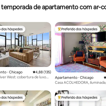
r temporada de apartamento com ar-c
o dos hóspedes
Preferido dos hóspedes
o dos hóspedes
Entre os melhores preferidos d
édia de 5, 491 avaliações
nto ⋅ Chicago
4,88 de uma avaliação média de 5, 135 avalia
4,88 (135)
iver West: cobertura de luxo
Apartamento ⋅ Chicago
4
os
Casa ACOLHEDORA, iluminada,
divertida e eclética em Wicker 
o dos hóspedes
Preferido dos hóspedes
o dos hóspedes
Entre os melhores preferidos d