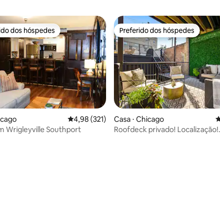
rido dos hóspedes
Preferido dos hóspedes
 melhores preferidos dos hóspedes
Preferido dos hóspedes
icago
4,98 de uma avaliação média de 5, 321 avalia
4,98 (321)
Casa ⋅ Chicago
4
m Wrigleyville Southport
Roofdeck privado! Localização!
Estacionamento! Casa incrível!
édia de 5, 118 avaliações