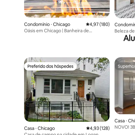
Condomínio ⋅ Chicago
4,97 de uma avaliação m
4,97 (180)
Condomín
Oásis em Chicago | Banheira de
Beleza de
Alu
hidromassagem, pátio e lareira
com esta
Preferido dos hóspedes
Superho
Preferido dos hóspedes
Superho
Casa ⋅ Ch
NOVO! 3B
Casa ⋅ Chicago
4,93 de uma avaliação m
4,93 (128)
Casa de campo na cidade em Logan