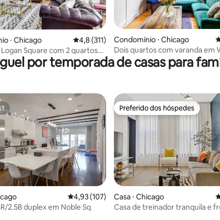
édia de 5, 180 avaliações
Condomínio ⋅ Chicago
4
io ⋅ Chicago
4,8 de uma avaliação média de 5, 311 avalia
4,8 (311)
Dois quartos com varanda em 
 Logan Square com 2 quartos
guel por temporada de casas para famí
Park
cionamento
st
Preferido dos hóspedes
st
Preferido dos hóspedes
icago
4,93 de uma avaliação média de 5, 107 avalia
4,93 (107)
Casa ⋅ Chicago
4
R/2.5B duplex em Noble Sq
Casa de treinador tranquila e f
édia de 5, 128 avaliações
acesso privativo + pátio