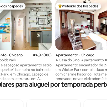
o dos hóspedes
Preferido dos hóspedes
o dos hóspedes
Entre os melhores preferidos d
édia de 5, 100 avaliações
nto ⋅ Chicago
4,97 de uma avaliação média de 5, 180 avalia
4,97 (180)
Apartamento ⋅ Chicago
oldt Park
A Casa do Sino: Apartamento #
 e espaçoso apartamento estilo
Apartamento encantador de 2 
1 quarto/1 banheiro no bairro de
em Wicker Park combina luxo
Park, em Chicago. Espaço de
com charme histórico. Totalm
ande com estrutura em A
renovado; novos eletrodomésti
ares para aluguel por temporada pert
 no segundo andar da nossa
privativo, cozinha completa c
rtamento privativo com plano
utensílios de cozinha e espaço 
 aberto, cozinha completa e
trabalho dedicado. A poucos p
natural. Perto dos bairros de
bares, restaurantes e Blue Line
are e Wicker Park. A uma
acesso à cidade/aeroporto. Ide
tância a pé do Parque Humboldt
viajantes de lazer e de negócio